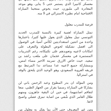
معسكر كانبيرا الذي يستمر حتى 5 يناير، وهو موعد
المغادرة الى ملبورن، حيث يخوض منتخبنا المباراة
الافتتاحية امام نظيره الاسترالي في 9 منه.
فرصة للمدرب معلول
تمثل المباراة اهمية كبيرة بالنسبة للمدرب الجديد
التونسي نبيل معلول الذي يعول عليها كثيرا، باعتبارها
واحدة من اثنتين استعداديتين لكأس آسيا، في الوصول
الى افضل تشكيلة لخوض البطولة والتعرف على
امكانات لاعبيه وتعويدهم على تكتيكاته، رغم التدريبات
المستمرة في معسكر عجمان على ملعب راشد بن
سعيد، حيث خاض الازرق تمرينه الاخير مساء امس،
وبمشاركة جميع لاعبيه عدا مساعد ندا المرتبط مع
فريقه العروبة السعودي، وهو الوحيد الذي يلتحق بالوفد
في استراليا.
ومن المؤكد ان بدر المطوع وعبد الرحمن باني لن
يشاركا في المباراة رسميا بقرار من الجهاز الطبي، منعا
لتفاقم اصابتيهما، في حين ان البقية جاهزون، ومنهم
طلال العامر الذي شُفي من اصابة تمزق عضلي واصبح
لائقا.
ومن غير المعروف حتى الآن بما يفكر به معلول من