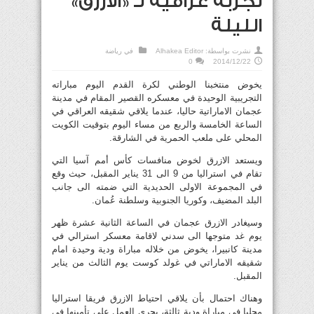
تجربة عراقية لـ «الأزرق»
الليلة
نشرت بواسطة:
Alhakea Editor
في
رياضة
0
2014/12/22
يخوض منتخبنا الوطني لكرة القدم اليوم مباراته
التجريبية الوحيدة في معسكره القصير المقام في مدينة
عجمان الاماراتية حاليا، عندما يلاقي شقيقه العراقي في
الساعة الخامسة والربع من مساء اليوم بتوقيت الكويت
المحلي على ملعب الحمرية في الشارقة.
ويستعد الازرق لخوض منافسات كأس أمم آسيا التي
تقام في استراليا من 9 الى 31 يناير المقبل، حيث وقع
في المجموعة الاولى الحديدية التي ضمته الى جانب
البلد المضيف، وكوريا الجنوبية وسلطنة عُمان.
وسيغادر الازرق عجمان في الساعة الثانية عشرة ظهر
يوم غد متوجها الى سدني لاقامة معسكر استرالي في
مدينة كانبيرا، يخوض من خلاله مباراة ودية وحيدة امام
شقيقه الاماراتي في غولد كوست يوم الثالث من يناير
المقبل.
وهناك احتمال بأن يلاقي احتياط الازرق فريقا استراليا
محليا في مباراة ودية ثالثة، يجري العمل على تأمينها في