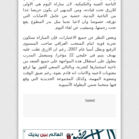
الناحية الفنية والتكتيكية، لان مباراة اليوم هي الاولى
للازرق تحت قيادته، ومن البديهي ان يكون حريصا جدا
من الناحية البدنية، خشية من عامل الاصابات التي
تؤرقه، خصوصا وان لاعبا نجما مثل بدر المطوع يقع
تحت رحمتها، وسيغيب عن لقاء اليوم.
وبغض النظر عن جميع الاعتبارات، فإن المباراة ستكون
تجربة قوية امام المنتخب العراقي صاحب المستوى
الرفيع وبطل آسيا عام 2007، رغم ان الازرق تغلب عليه
بهدف يتيم في خليجي 22 مؤخرا، وسيعمل المدرب
معلول على استغلال هذه المواجهة على جميع الصعد من
ناحية استثمارها كتجربة، وبالتالي السعي للفوز بها لرفع
معنويات لاعبيه والاثبات انه قادم بقوة، رغم ضيق الوقت
وصعوبة المهمة، وكذلك المجموعة الحديدية التي وقع
فيها منتخبنا ضمن البطولة الآسيوية
tweet