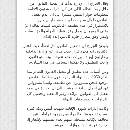
وقال الجراح ان الإدارة بدأت في تفعيل القانون من
خلال ربط النظام الآلي في كل ادارات شؤون الاقامة
بمعلومات جواز السفر، مشيرا إلى ان عدم تفعيل
القانون طوال سنوات طويلة مضت ليس مبررا
للاستمرار في عدم تطبيقه «فالكويت ليست بقالة (…)
وعلى الجميع أن يعمل وفق عقلية الدولة والمؤسسات
وليس وفق شعار ( حارة كل من إيده إله)».
وأوضح الجراح ان «تفعيل القانون أثار لغطاً، حيث اعتبر
الكثيرون انه مجرد قرار جديد صادر عن وزارة الداخلية،
ويحاولون إيجاد مبررات لعدم تنفيذه، بينما هو قانون
واجب التطبيق، ولا يمكننا التساهل في هذا الشأن».
وعن أسباب عدم تطبيق أو تفعيل القانون الصادر منذ
العام 1959، رد اللواء الجراح بالقول «طالما القانون
موجود فنحن مسؤولون عن تطبيقه، ولسنا مسؤولين
عن اي إهمال سابق»، مشيرا الى ان الادارة في صدد
تفعيل كل القوانين الراكدة وغير المفعلة وتحصيل كل
الغرامات والمستحقات للدولة.
وكانت إدارات شؤون الإقامة شهدت أمس ربكة كبيرة
بسبب تفاجؤ مئات المراجعين بوجود غرامات نتيجة
مخالفة للإقامة مسجلة عليهم لعدم تقدمهم بإشعار إلى
الإدارة عن تحديث جوازات سفرهم.