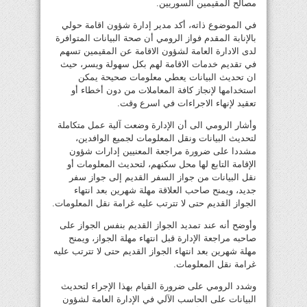
مصالح المقيمين السوريين.
في الموضوع ذاته، أكد مدير إدارة شؤون اقامة حولي
بالإنابة المقدم فواز الرومي أن صحة البيانات المتوافرة
لدى الادارة العامة لشؤون الاقامة عن المقيمين تسهم
في تقديم خدمات الاقامة لهم بكل سهولة ويسر، حيث
ان تحديث البيانات يعطي معلومات صحيحة يمكن
استخدامها لإنجاز كافة المعاملات من دون أخطاء أو
تعقيد لإنهاء الاجراءات في اسرع وقت.
وأشار الرومي الى أن الإدارة وضعت آلية عمل متكاملة
لتحديث البيانات ونقل المعلومات لجميع الوافدين،
مشددا على ضرورة مراجعة المعنيين إدارات شؤون
الإقامة التابع لها محل سكنهم، لتحديث المعلومات أو
نقل البيانات من جواز السفر القديم إلى جواز سفر
جديد، ويمنح صاحب العلاقة مهلة شهرين بعد انتهاء
الجواز القديم حتى لا تترتب عليه غرامة نقل المعلومات.
وأوضح أنه عند تمديد الجواز القديم بنفس الجواز على
صاحبه مراجعة الإدارة قبل انتهاء مهلة الجواز، ويمنح
مهلة شهرين بعد انتهاء الجواز القديم حتى لا تترتب عليه
غرامة نقل المعلومات.
وشدد الرومي على ضرورة القيام بهذا الإجراء لتحديث
البيانات على الحاسب الآلي في الإدارة العامة لشؤون