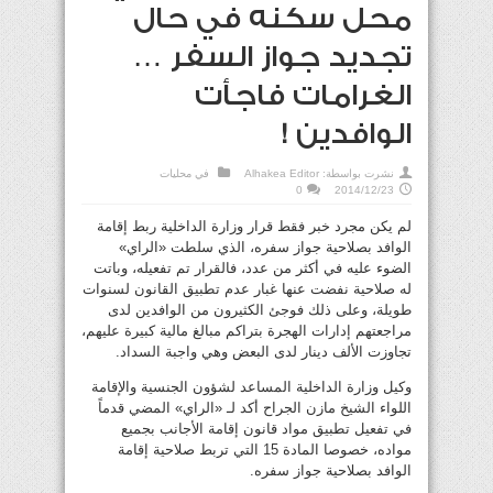
محل سكنه في حال
تجديد جواز السفر …
الغرامات فاجأت
الوافدين !
نشرت بواسطة:
Alhakea Editor
في
محليات
0
2014/12/23
لم يكن مجرد خبر فقط قرار وزارة الداخلية ربط إقامة
الوافد بصلاحية جواز سفره، الذي سلطت «الراي»
الضوء عليه في أكثر من عدد، فالقرار تم تفعيله، وباتت
له صلاحية نفضت عنها غبار عدم تطبيق القانون لسنوات
طويلة، وعلى ذلك فوجئ الكثيرون من الوافدين لدى
مراجعتهم إدارات الهجرة بتراكم مبالغ مالية كبيرة عليهم،
تجاوزت الألف دينار لدى البعض وهي واجبة السداد.
وكيل وزارة الداخلية المساعد لشؤون الجنسية والإقامة
اللواء الشيخ مازن الجراح أكد لـ «الراي» المضي قدماً
في تفعيل تطبيق مواد قانون إقامة الأجانب بجميع
مواده، خصوصا المادة 15 التي تربط صلاحية إقامة
الوافد بصلاحية جواز سفره.