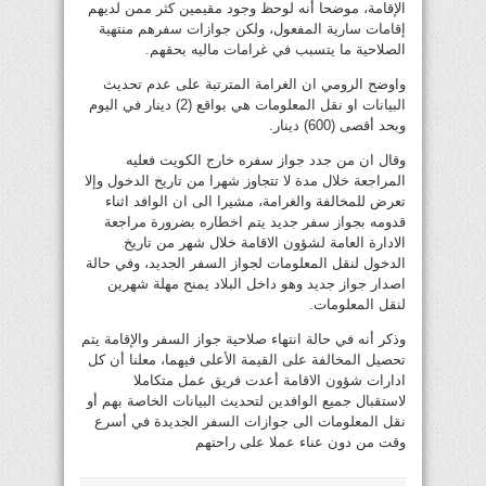
الإقامة، موضحا أنه لوحظ وجود مقيمين كثر ممن لديهم
إقامات سارية المفعول، ولكن جوازات سفرهم منتهية
الصلاحية ما يتسبب في غرامات ماليه بحقهم.
واوضح الرومي ان الغرامة المترتبة على عدم تحديث
البيانات او نقل المعلومات هي بواقع (2) دينار في اليوم
وبحد أقصى (600) دينار.
وقال ان من جدد جواز سفره خارج الكويت فعليه
المراجعة خلال مدة لا تتجاوز شهرا من تاريخ الدخول وإلا
تعرض للمخالفة والغرامة، مشيرا الى ان الوافد اثناء
قدومه بجواز سفر جديد يتم اخطاره بضرورة مراجعة
الادارة العامة لشؤون الاقامة خلال شهر من تاريخ
الدخول لنقل المعلومات لجواز السفر الجديد، وفي حالة
اصدار جواز جديد وهو داخل البلاد يمنح مهلة شهرين
لنقل المعلومات.
وذكر أنه في حالة انتهاء صلاحية جواز السفر والإقامة يتم
تحصيل المخالفة على القيمة الأعلى فيهما، معلنا أن كل
ادارات شؤون الاقامة أعدت فريق عمل متكاملا
لاستقبال جميع الوافدين لتحديث البيانات الخاصة بهم أو
نقل المعلومات الى جوازات السفر الجديدة في أسرع
وقت من دون عناء عملا على راحتهم