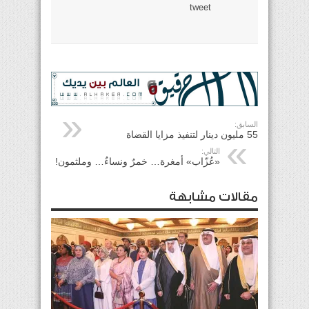
tweet
السابق:
55 مليون دينار لتنفيذ مزايا القضاة
التالي:
«عُزّاب» أمغرة… خمرٌ ونساءٌ… وملثمون!
مقالات مشابهة