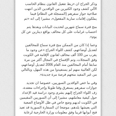
وذكر الجراح ان «ربط تفعيل القانون بنظام الحاسب
الآلي كشف وجود الكثيرين من الوافدين الذين انتهت
صلاحية جواز سفرهم (المسجلة في النظام) فيما
يملكون إقامات سارية المفعول»، مشيرا إلى انه «تم
منح فترة سماح شهرين لتحديث البيانات وبعدها يتم
احتساب غرامات على كل مخالف بواقع دينارين عن كل
يوم».
وعما إذا كان من الممكن منح فترة سماح للمخالفين
لتعديل أوضاعهم، كشف اللواء الجراح «عن وجود ما
يقرب من 100 ألف مخالف لقانون الإقامة في الكويت
وفق السجلات، وتم الإفساح في المجال أكثر من مرة
سابقا أمام المخالفين منذ العام 2006 لتعديل أوضاعهم،
لكن الغالبية منهم لم يستفيدوا من هذه المهل، وبالتالي
من غير المفيد منحهم فرصة مرة جديدة».
وفي ما خص الوافدين السوريين، خصوصا ان تجديد
جوازات سفرهم يستغرق وقتا طويلا وإجراءات معقدة،
زف اللواء الجراح إليهم بشرى وجود دراسة قيد الإعداد
حول كيفية معاملتهم، مشيرا إلى أن السوريين المقيمين
في الكويت لديهم وضع خاص في ظل الأوضاع الصعبة
التي يعيشها بلدهم، موضحا ان السفارة السورية قد تعيد
فتح أبوابها قريبا وفق معلومات وزارة الخارجية لرعاية