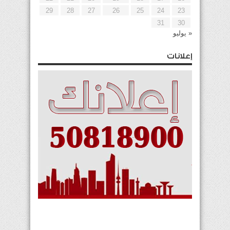
29
28
27
26
25
24
23
31
30
« يوليو
إعلانات