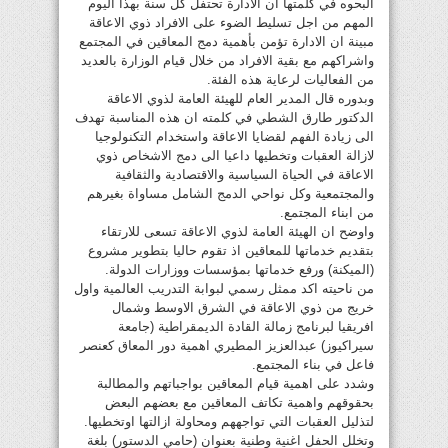
البحوه في كلمتها ان الادارة تحتفل كل سنة بهذا اليوم
المهم من اجل تسليط الضوء على الافراد ذوي الاعاقة
مبينة ان الادارة تؤمن بأهمية دمج المعاقين في المجتمع
واشراكهم مع بقية الافراد من خلال قيام الوزارة بالعديد
من الفعاليات لرعاية هذه الفئة.
وبدوره قال المدير العام للهيئة العامة لذوي الاعاقة
الدكتور طارق الشطي في كلمته ان هذه المناسبة تهدف
الى زيادة الفهم لقضايا الاعاقة واستخدام التكنولوجيا
لازالة العقبات وتخطيها داعيا الى دمج الاشخاص ذوي
الاعاقة في الحياة السياسية والاقتصادية والثقافية
والمجتمعية وكل نواحي الدمج الشامل مساواة بغيرهم
من ابناء المجتمع.
واوضح ان الهيئة العامة لذوي الاعاقة تسعى للارتقاء
بتقديم خدماتها للمعاقين اذ تقوم حاليا بتطوير مشروع
(الميكنة) ورفع خدماتها بمؤسسات ووزارات الدولة.
من ناحيته اكد ممثل رسمي لبوابة التدريب العالمية واول
خريج من ذوي الاعاقة في الشرق الاوسط وشمال
افريقيا لبرنامج زمالة القادة الديمقراطية (جامعة
سيراكيوز) عبدالعزيز المطيري اهمية دور المعاق كعنصر
فاعل في بناء المجتمع.
وشدد على اهمية قيام المعاقين بواجباتهم والمطالبة
بحقوقهم واهمية تكاتف المعاقين مع بعضهم البعض
لتذليل العقبات التي تواجههم ومحاولة ازالتها اوتخطيها.
وتخلل الحفل اغنية وطنية بعنوان (حامي الدستور) بلغة