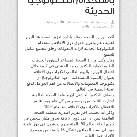
باستخدام التكنولوجيا
الحديثة
نشرت بواسطة:
Alhakea Editor
في
محليات
0
2014/12/23
اكدت وزارة الصحة ممثلة بادارة تعزيز الصحة هنا اليوم
اهمية دعم وتعزيز حقوق ذوي الاعاقة باستخدام
التكنولوجيا الحديثة لازالة المعوقات وخلق مجتمع شامل
للجميع.
وقال وكيل وزارة الصحة المساعد لشؤون الخدمات
الطبية الاهلية الدكتور محمد الخشتي في كلمة خلال
احتفال الوزارة باليوم العالمي للافراد ذوي الاعاقة
بعنوان (التنمية المستدامة.. عهد التكنولوجيا) ان
تكنولوجيا المعلومات والاتصالات من اهم العوامل لدفع
عجلة التنمية في العالم.
واضاف الدكتور الخشتي ان منظمة الصحة العالمية
اختارت الثالث من ديسمبر من كل عام يوما عالميا
للاحتفال بالافراد ذوي الاعاقة منذ عام 1992.
وذكر انه بحسب اخر تقرير اصدرته منظمة الصحة
العالمية تبين ان عدد ذوي الاعاقة تجاوز مليار شخص في
جميع انحاء العالم 80 بالمئة منهم يعيشون في دول نامية
مبينا ان نسبة المعاقين تشكل 15 بالمئة من مجموع
الافراد حول العالم.