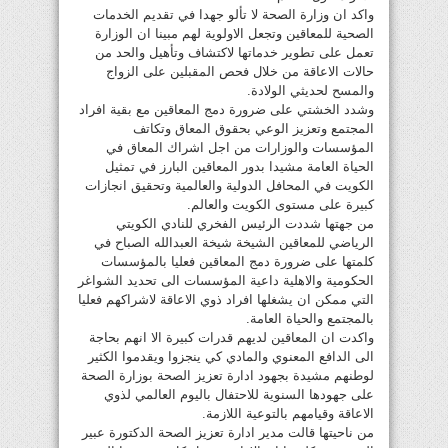
واكد ان وزارة الصحة لا تألو جهدا في تقديم الخدمات
الصحية للمعاقين وتجعل الاولوية لهم مبينا ان الوزارة
تعمل على تطوير خدماتها لاكتشاف وتأهيل والحد من
حالات الاعاقة من خلال فحص المقبلين على الزواج
والمسح لحديثي الولادة.
وشدد الخشتي على ضرورة دمج المعاقين مع بقية افراد
المجتمع وتعزيز الوعي بحقوق المعاق وتكاتف
المؤسسات والوزارات من اجل اشراك المعاق في
الحياة العامة مشيدا بدور المعاقين البارز في تمثيل
الكويت في المحافل الدولية والعالمية وتحقيق انجازات
كبيرة على مستوى الكويت والعالم.
من جهتها شددت الرئيس الفخري للنادي الكويتي
الرياضي للمعاقين الشيخة شيخة العبدالله الصباح في
كلمتها على ضرورة دمج المعاقين فعليا بالمؤسسات
الحكومية والاهلية داعية المؤسسات الى تحديد الشواغر
التي ممكن ان يشغلها افراد ذوي الاعاقة لاشراكهم فعليا
بالمجتمع والحياة العامة.
واكدت ان المعاقين لديهم قدرات كبيرة الا انهم بحاجة
الى الدافع المعنوي والمادي كي ينجزوا ويقدموا الكثير
لوطنهم مشيدة بجهود ادارة تعزيز الصحة بوزارة الصحة
على جهودها السنوية للاحتفال باليوم العالمي لذوي
الاعاقة وقيامهم بالتوعية اللازمة.
من ناحيتها قالت مدير ادارة تعزيز الصحة الدكتورة عبير