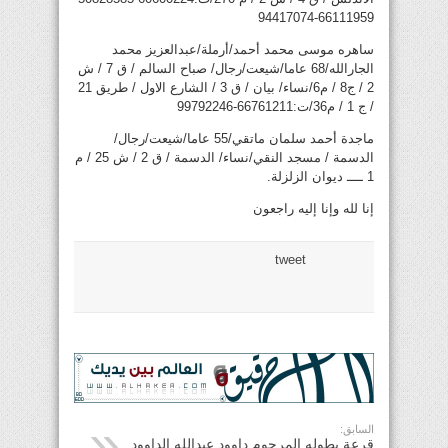
66111959-94417074
ساهره موسى محمد أحمد/أرملة/عبدالعزيز محمد
الجارالله/68 عاما/شيعت/رجال/ صباح السالم / ق 7 / ش
2 / ج8 / م6/نساء/ بيان / ق 3 / الشارع الاول / طريق 21
/ ج 1 / م36/ت:66761211-99792246
ماجدة أحمد سلمان ماتقي/55 عاما/شيعت/رجال/
الدسمة / مسجد النقي/نساء/ الدسمة / ق 2 / ش 25 / م
1 ــــ ديوان الزلزلة.
إنا لله وإنا إليه راجعون
tweet
السابق:
قرعة بطوله المرحوم داوود عبدالله الداوود