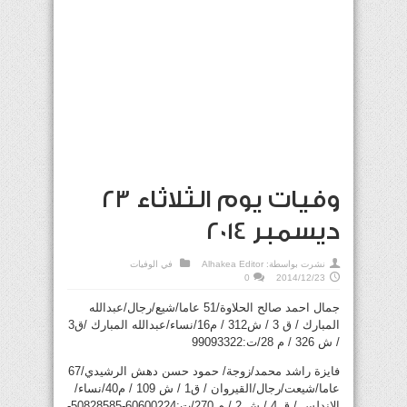
وفيات يوم الثلاثاء 23
ديسمبر 2014
نشرت بواسطة:
Alhakea Editor
في
الوفيات
0
2014/12/23
جمال احمد صالح الحلاوة/51 عاما/شيع/رجال/عبدالله
المبارك / ق 3 / ش312 / م16/نساء/عبدالله المبارك /ق3
/ ش 326 / م 28/ت:99093322
فايزة راشد محمد/زوجة/ حمود حسن دهش الرشيدي/67
عاما/شيعت/رجال/القيروان / ق1 / ش 109 / م40/نساء/
الاندلس / ق 4 / ش 2 / م 270/ت:60600224-50828585-