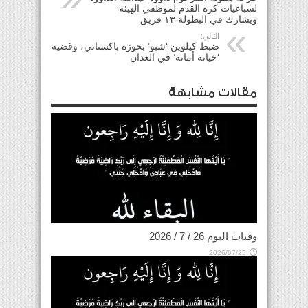
لسباعيات كره القدم لموظفي الهيئه
ويشارك في البطولة ١٣ فريق
التالي:
ضبط كيلوين ‘شبو’ بحوزة باكستاني، وقضية
‘خيانة أمانة’ في العدان
مقالات مشابهة
وفيات اليوم 26 / 7 / 2026
2026/07/25