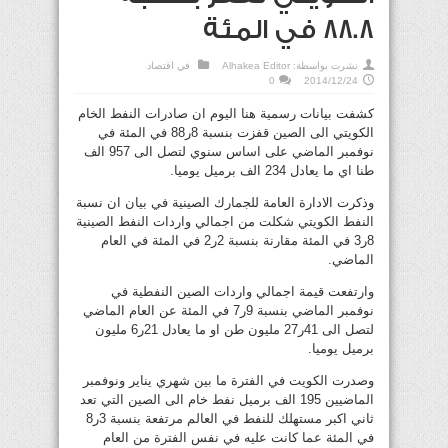
88.8 في المئة
نشرت بواسطة:
Alhakea Editor
في
اقتصاد
0
2014/12/24
كشفت بيانات رسمية هنا اليوم ان صادرات النفط الخام
الكويتي الى الصين قفزت بنسبة 8ر88 في المئة في
نوفمبر الماضي على اساس سنوي لتصل الى 957 الف
طنا اي ما يعادل 234 الف برميل يوميا.
وذكرت الادارة العامة للجمارك الصينية في بيان ان نسبة
النفط الكويتي شكلت من اجمالي واردات النفط الصينية
8ر3 في المئة مقارنة بنسبة 2ر2 في المئة في العام
الماضي.
وارتفعت قيمة اجمالي واردات الصين النفطية في
نوفمبر الماضي بنسبة 9ر7 في المئة عن العام الماضي
لتصل الى 41ر27 مليون طن او ما يعادل 21ر6 مليون
برميل يوميا.
وصدرت الكويت في الفترة ما بين شهري يناير ونوفمبر
الماضيين 195 الف برميل نفط خام الى الصين التي تعد
ثاني اكبر مستهلك للنفط في العالم مرتفعة بنسبة 3ر8
في المئة عما كانت عليه في نفس الفترة من العام