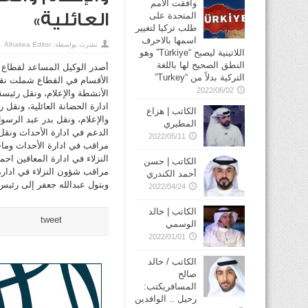
وافقت الأمم
العائلية»
المتحدة على
طلب تركيا لتغيير
اسمها بالاحرف
نشرت بواسطة:
Alhakea Editor
اللاتينية ليصبح “Türkiye” وهو
النطق الصحيح لها باللغة
أصدر الوكيل المساعد لقطاع ال
التركية بدلاً من “Turkey”
الأقسام في القطاع شملت نقل
2022/06/02
الأنشطة والإعلام، ونقل رئيس
ادارة الحضانة العائلية، ونق
الكاتب | هزاع
والإعلام، ونقل بدر عبد الرس
المطيري
الدعم في ادارة الأحداث ونقل
2022/05/11
مراقب في ادارة الأحداث وما
النزلاء في ادارة المعاقين اح
الكاتب | حسن
مراقب شؤون النزلاء في ادارة 
أحمد الكندري
وبتول عبدالله جعفر إلى رئيس
2022/04/24
الكاتب | خالد
tweet
الوسمي
2022/01/01
الكاتب / خالد
صالح
المسافريكتب:
رحيل .. الوافدين