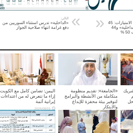
التالي:
العسكريون المستفيدون من الامتيازات: 45
«الداخلية» تدرس استثناء السوريين من
في «الحرس» و300 في «الداخلية» و44
دفع غرامة انتهاء صلاحية الجواز
%
شريك
«الجامعة»: تقديم منظومة
اليمن: تضامن كامل مع الكويت
متكاملة من الأنشطة والبرامج
إزاء ما تتعرض له من اعتداءات
حل
لتوفير بيئة محفزة للإبداع
إيرانية آثمة
والابتكار
2026/08/03
2026/08/03