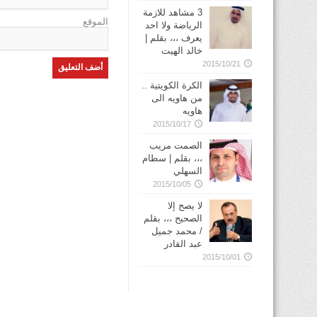
3 مشاهد للازمة
الموقع
الرياضة ولا احد
يعرف ،،، بقلم |
خالد الهيت
2015/10/21
الكرة الكويتية ..
من هاويه الى
هاويه
2015/10/17
الصمت مريب
،،، بقلم | سطام
السهلي
2015/10/05
لا يصح إلا
الصحيح ،،، بقلم
/ محمد جميل
عبد القادر
2015/10/01