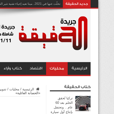
جديد الحقيقة
تخلّت عنها في 2021.. ميتا تعيد إحياء تقنية تثير الجدل بشأن انتهاك الخصوصية
الرئيسية
محليات
اقتصاد
كتاب وآراء
كتاب الحقيقة
الرئيسية
/
محليات
/
تدوير
«الحضانة العائلية»
تركيا تُحقق
الحلم بعد 60
عام .. وتحتفل
بإنتاج أول سيارة