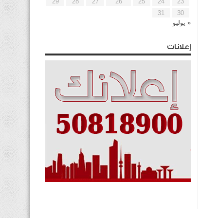
29
28
27
26
25
24
23
31
30
« يوليو
إعلانات