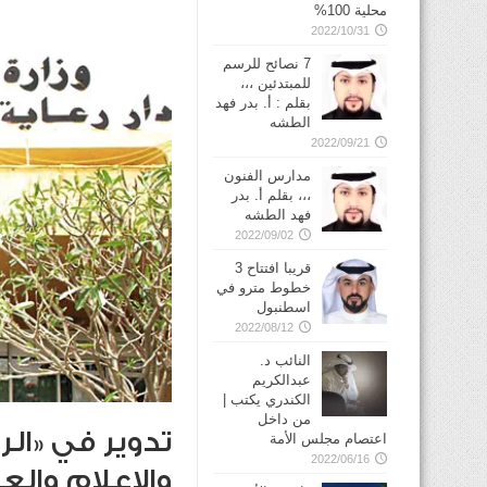
محلية 100%
2022/10/31
7 نصائح للرسم
للمبتدئين ،،،
بقلم : أ. بدر فهد
الطشه
2022/09/21
مدارس الفنون
،،، بقلم أ. بدر
فهد الطشه
2022/09/02
قريبا افتتاح 3
خطوط مترو في
2022/08/12
النائب د.
عبدالكريم
الكندري يكتب |
من داخل
تدوير في «الر
اعتصام مجلس الأمة
2022/06/16
والإعلام وال