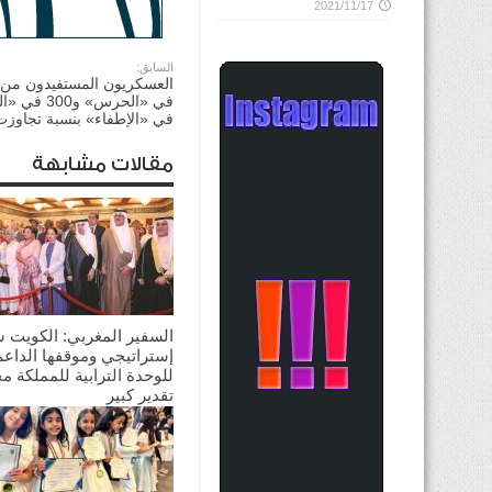
2021/11/17
السابق:
في «الإطفاء» بنسبة تجاوزت 50 
مقالات مشابهة
السفير المغربي: الكويت 
إستراتيجي وموقفها الداعم
للوحدة الترابية للمملكة م
تقدير كبير
2026/08/03