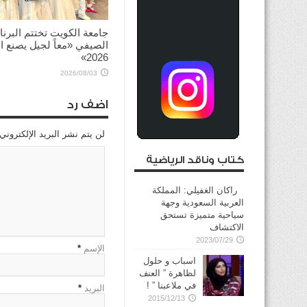
جامعة الكويت تختتم البرنا
الصيفي «معاً لجيل يصنع ال
2026»
2026/08/03
اضف رد
لن يتم نشر البريد الإلكتروني
كتاب وناقد الرياضية
راكان الغفيلي: المملكة
العربية السعودية وجهة
سياحية متميزة تستحق
الاكتشاف
2023/07/29
الإسم
*
اسباب و حلول
لظاهرة ” العنف
في ملاعبنا ” !
البريد
*
2015/12/13