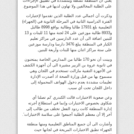
يعني أن المنطقة نشطة ومتشددة في تطبيق الإجراءات
على الطلبة المخالفين ولا تهاون لديها في هذا الموضوع.
وذكرت أن اجمالي عدد الطلبة الذين تقدموا لإختبارات
الفترة الدراسية الثانية في المرحلة الثانوية في (الجهراء)
التعليمية بلغ 17931 طالبا وطالبة بواقع 8998 طالبل
و8933 طالبة موزعين على 24 لجنة منها 11 للبنات و 13
للبنين اضافة الى أن عدد الدارسين في مراكز تعليم
الكبار في المنطقة يبلغ 3476 دارسا ودارسة موزعين
على ستة مراكز اثنان منها للبنات وأربعة للبنين.
وبينت أن نحو 170 طالبا من المدارس الخاصة يمتحنون
في ثانوية عروة بن الزبير مشيرة الى أن أجهزة الكشف
عن الأجهزة التقنية مازالت تستخدم في اللجان وهي
مسموح بها من قبل وزارة الصحة اذ أصدرت الإدارة
تعليمات مشددة بعدم دخول الهواتف المحمولة إلى
داخل اللجان تحت أي سبب.
وعن صعوبة الاختبارات قالت الكندري ‘لم تصلنا أي
شكاوى بخصوص الاختبارات وإنما في استطلاع أجرته
إدارة المنطقة كانت ردود الفعل تختلف من طالب إلى
آخر إلا أن معظم الطلبة أجمعوا على سلاسة الاختبارات’.
وأشارت الى أن جميع المناطق التعليمية ومنها منطقة
الجهراء تطبق الاختبارات المريحة في لجانها حيث