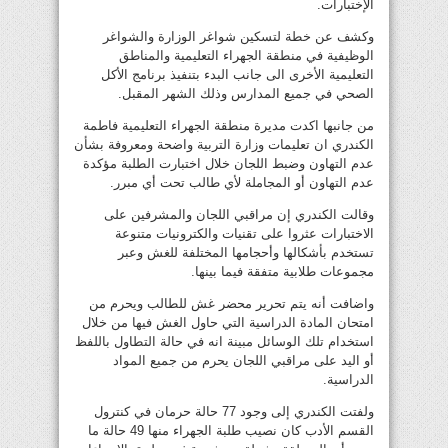
الإختبارات.
وكشف عن خطة لتسكين شواغر الوزارة والشواغر
الوظيفية في منطقة الجهراء التعليمية والمناطق
التعليمية الأخرى الى جانب البدء بتنفيذ برنامج الأكل
الصحي في جميع المدارس وذلك الشهر المقبل.
من جانبها اكدت مديرة منطقة الجهراء التعليمية فاطمة
الكندري ان تعليمات وزارة التربية واضحة ومعروفة بشأن
عدم التهاون وضبط اللجان خلال اختبارت الطلبة مؤكدة
عدم التهاون أو المجاملة لأي طالب تحت أي مبرر.
وقالت الكندري إن مراقبي اللجان والمشرفين على
الاختبارات عثروا على تقنيات والكترونيات متنوعة
تستخدم بأشكالها وأحجامها المختلفة للغش وعبر
مجموعات طلابية متفقة فيما بينها.
واضافت أنه يتم تحرير محضر غش للطالب ويحرم من
امتحان المادة الدراسية التي حاول الغش فيها من خلال
استخدام تلك الوسائل مبينة انه في حالة التطاول باللفظ
أو اليد على مراقبي اللجان يحرم من جميع المواد
الدراسية.
ولفتت الكندري إلى وجود 77 حالة حرمان في كنترول
القسم الأدب كان نصيب طلبة الجهراء منها 49 حالة ما