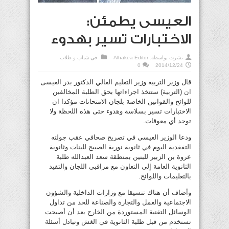
العيسى يطمئن:
الاختبارات تسير بهدوء
نشرت بواسطة:
Alhakea Editor
في
شباب و طلاب
0
2014/12/24
قال وزير التربية وزير التعليم العالي الدكتور بدر العيسى
ان (التربية) ستتخذ اجراءاتها بحق الطلبة المخالفين
للوائح والقوانين الخاصة بلجان الامتحانات مؤكدا ان
الاختبارات تسير بسلاسة وهدوء حتى هذه اللحظة ولا
توجد أي معوقات.
ودعا الوزير العيسى في تصريح صحافي عقب جولته
التفقدية اليوم في ثانوية نورية الصبيح للبنات وثانوية
عروة بن الزبير للبنين بمنطقة سعد العبدالله طلبة
الثانوية العامة إلى التعاون مع مراقبي اللجان والتقيد
بالتعليمات واللوائح.
وأضاف أن هناك تنسيقا مع وزارات الداخلية والشؤون
الاجتماعية والعمل والتجارة والصناعة للحد من تداول
الوسائل التقنية المستوردة من الخارج بعد أن أصبحت
تستخدم من قبل طلبة الثانوية في الغش وتبادل أسئلة