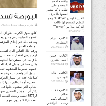
وافقت الأمم
المتحدة على
طلب تركيا لتغيير
اسمها بالاحرف
البورصة تسدل
اللاتينية ليصبح “Türkiye” وهو
النطق الصحيح لها باللغة
نشرت بواسطة:
Alhakea Editor
التركية بدلاً من “Turkey”
2022/06/02
أغلق سوق الكويت للأوراق الم
الاسهم القيادية رغم محدودية ا
الكاتب | هزاع
المطيري
المنطقة الحمراء.
2022/05/11
ورغم حال التباين الذي اتسمت 
قرع جرس الاقفال خاصة على الا
الكاتب | حسن
أحمد الكندري
ما زالت في مستوياتها المتو
وكان لافتا في منوال الاداء ا
2022/04/24
الكاتب | خالد
السوق أثر واضح عليه رغم ن
الوسمي
كما كان لافتا في مسار الحرك
2022/01/01
الصغيرة أو ما يطلق عليها (الش
الحالي التي ستعول عليها في ا
الكاتب / خالد
صالح
المسافريكتب:
بلغت 6ر308 مليون سهم
رحيل .. الوافدين