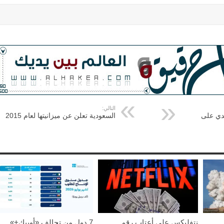
التالي:
دي على
السعودية تعلن عن ميزانيتها لعام 2015
نتفليكس على أعتاب رقم
7 دول من تحالف «أوپيك+»