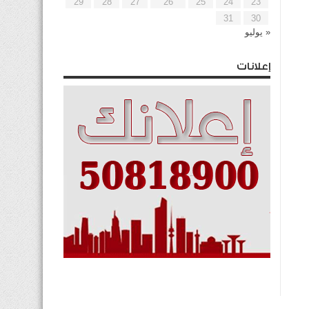
29
28
27
26
25
24
23
31
30
« يوليو
إعلانات