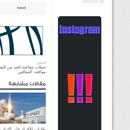
2021/11/17
tweet
السابق:
حملات مفاجئة للحد من التع
مواقف ‘المعاقين’
مقالات مشابهة
طلبات الأفراد على اكتتاب