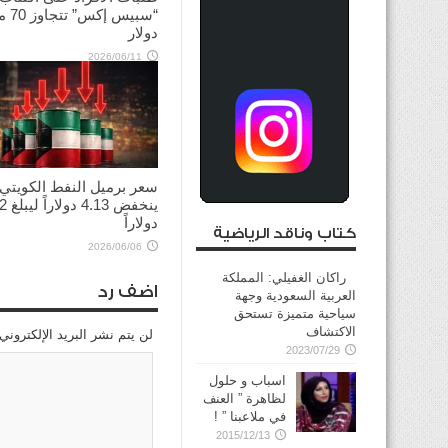
“سبيس إك
دولار
2026/06/11
سعر برميل النفط الكويتي
ينخفض
دولاراً
كتاب وناقد الرياضية
2026/06/06
راكان الغفيلي: المملكة
اضف رد
العربية السعودية وجهة
سياحية متميزة تستحق
الاكتشاف
لن يتم نشر البريد الإلكتروني
2023/07/29
اسباب و حلول
لظاهرة ” العنف
في ملاعبنا ” !
2015/12/13