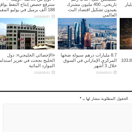
س” تتجاوز 70 مليار
تاريخي.. 400 مليون مشترك
سترفع حصص إنتاج النفط بواقع
يعيدون تشكيل اقتصاد البث
188 ألف برميل في يوليو المقبل
العالمي
2026/06/07
2026/06/11
8.7 مليارات درهم سيولة ضخها
«الإحصائي الخليجي»: دول
 4.13 دولاراً ليبلغ 103.82
المركزي الإماراتي في السوق
الخليج نجحت في تعزيز استدام
خلال 3 أشهر
الموارد المائية
2026/05/31
2026/05/31
 . الحقول المطلوبة مشار لها بـ
*