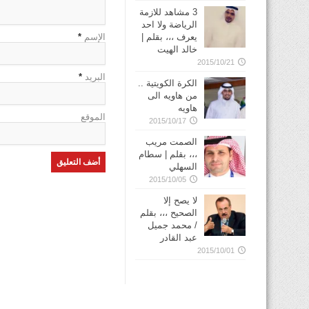
3 مشاهد للازمة
الرياضة ولا احد
يعرف ،،، بقلم |
الإسم
*
خالد الهيت
2015/10/21
البريد
*
الكرة الكويتية ..
من هاويه الى
هاويه
الموقع
2015/10/17
الصمت مريب
،،، بقلم | سطام
السهلي
2015/10/05
لا يصح إلا
الصحيح ،،، بقلم
/ محمد جميل
عبد القادر
2015/10/01