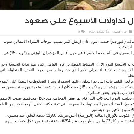
 تداولات الأسبوع على صعود
في
اقتصاد
2014/12/25
0
الية (البورصة) جلسة اليوم على ارتفاع كبير بسبب موجات الشراء الانتقائي صوب
لتداولات.
وساهم ذلك في إغلاق المؤشر السعري في المنطقة الخضراء في حين اقفل المؤشران الوزني و (كويت 15) في
به الجلسة اليوم الا أن النشاط المضاربي كان العامل الابرز منذ بداية الجلسة وحتى
سهم ذات الاداء التشغيلي الامر الذي حد نوعا ما من القيمة النقدية المتداولة التي
سطة.
لعام لكل القطاعات التي تم التداول عليها استمرار وتيرة الضغوطات البيعية على عموم
الاسهم خصوصا المنضوية تحت مكونات مؤشر اسهم (كويت 15) حيث كان للغياب شبه المتعمد من جانب بعض ص
جاحه في تقليص بعض خسائره.
ة بجلسة اليوم التحركات التي قام بها بعض المجاميع من خلال محافظها صوب الاسهم
عبية) للاستفادة من المستويات السعرية التي تدنت كثيرا خلال الربع الاخير من العام
لاسبوع الاخير من ديسمبر.
يذكر أن المؤشر السعري سوق الكويت للأوراق المالية (البورصة) أغلق مرتفعا 08ر31 نقطة ليغلق عند مستوى
8ر6577 نقطة وبلغت القيمة النقدية نحو 10ر27 مليون دينار تمت عبر 8354 صفقة نقدية من خلال كميات أسهم