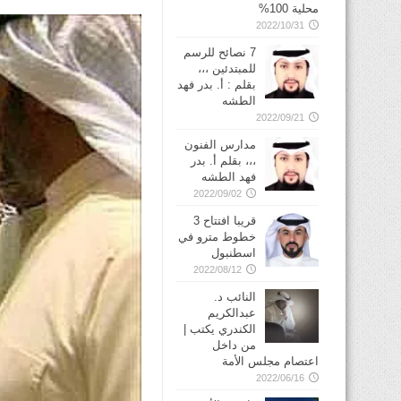
محلية 100%
2022/10/31
7 نصائح للرسم
للمبتدئين ،،،
بقلم : أ. بدر فهد
الطشه
2022/09/21
مدارس الفنون
،،، بقلم أ. بدر
فهد الطشه
2022/09/02
قريبا افتتاح 3
خطوط مترو في
2022/08/12
النائب د.
عبدالكريم
الكندري يكتب |
من داخل
اعتصام مجلس الأمة
2022/06/16