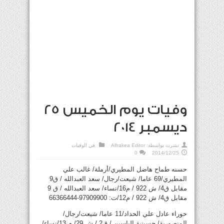
وفيات يوم الخميس 25
ديسمبر 2014
نشرت بواسطة:
Alhakea Editor
في
الوفيات
0
2014/12/25
حسنه طماح هاضل المطيري/أرملة/ غالب علي
المطيري/69 عاما/ شيعت/رجال/ سعد العبدالله / ق9
مقابل ق4/ ش 922 / م16/نساء/ سعد العبدالله / ق 9
مقابل ق4/ ش 922 / م12/ت: 97909900-66366444
حوراء عادل علي الحداد/11 عاما/ شيعت/رجال/
المنصورية/ حسينية الياسين / ق2 / ش 29/ م 13/نساء/