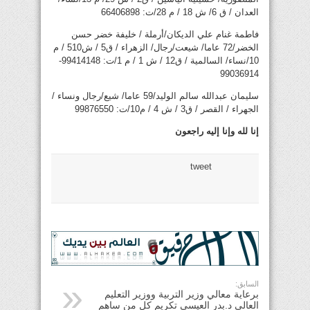
العدان / ق 6/ ش 18 / م 28/ت: 66406898
فاطمة غنام علي الديكان/أرملة / خليفة خضر حسن
الخضر/72 عاما/ شيعت/رجال/ الزهراء / ق5 / ش510 / م
10/نساء/ السالمية / ق12 / ش 1 / م 1/ت: 99414148-
99036914
سليمان عبدالله سالم الوليد/59 عاما/ شيع/رجال ونساء /
الجهراء / القصر / ق3 / ش 4 / م10/ت: 99876550
إنا لله وإنا إليه راجعون
tweet
السابق:
برعاية معالي وزير التربية ووزير التعليم
العالي د.بدر العيسى تكريم كل من ساهم