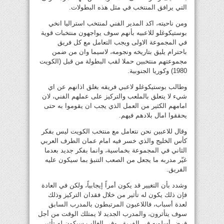
التي يرافق المنتخب في مثل هذه البطولات.
ومن ناحيته، اكد المدير الفني لمنتخب استراليا انخي
بوستيكوغلو للاعبيه بأنهم سوف يواجهون منتخبات قوية
في المجموعة الاولى ويجب التعامل مع كل فريق
باحترام يليق بتاريخه ونجومه، لاسيما وان من ضمن
مجموعتهم منتخبين حملا لقب البطولة من قبل (الكويت
1980) وكوريا الجنوبية.
وطالب بوستيكوغلو لاعبي فريقه بغلق اذانهم عن اي
شيء لا يتعلق بالملعب والتركيز على عملهم الفني، لان
امامهم الكثير من العمل الذي يجب ان يقوموا به حتى
يحققوا امال بلادهم فيهم.
وقال للاعبين نحن نتعامل مع منتخب الكويت ليس بفكر
كأس الخليج والذي خسر فيه امام عمان الطرف العربي
الثاني في المجموعة بخماسية، وانما بفكر جديد بعدما
غيّر مدربه ما يجعل من الصعب التنبؤ بما سيكون عليه
الفريق.
وشدد بأن التغيير قد يكون أمراً إيجابياً، ولكن في العادة
فإن ذلك يكون له تأثير من خلال فقدان التركيز وذلك
لعدة أسباب، فاللاعبون المرتبطون بالمدرب السابق
سوف يتأثرون، والمدرب الجديد لا يمتلك الوقت من أجل
فرض أسلوبه في الفريق، وفي الغالب سيكون له تأثير