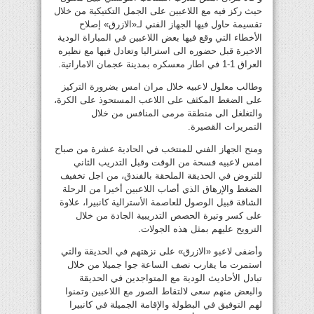
حيث ركز فيه مع اللاعبين على الجمل التكتيكية من خلال
تقسيمة حاول فيها الجهاز الفني لـ«الازرق» إصلاح
الأخطاء التي وقع فيها بعض اللاعبين في المباراة الودية
الاخيرة قبل حضوره الى استراليا وتعادل فيها مع نظيره
العراق 1-1 في اطار معسكره بمدينة عجمان الاماراتية.
وطالب معلول لاعبيه خلال مران امس بضرورة التركيز
على الضغط المكثف على اللاعب المستحوذ على الكرة،
والتغلغل الى منطقة مرمى المنافس من خلال
التمريرات القصيرة.
ومنح الجهاز الفني للمنتخب في الحادية عشرة من صباح
امس لاعبيه فسحة من الوقت وقبل التدريب الثاني
للتروض في الحديقة الملحقة بالفندق، من اجل تخفيف
الضغط والإرهاق الذي أصاب اللاعبين أخيرا من الرحلة
الشاقة قبيل الوصول للعاصمة الأسترالية كانبيرا، علاوة
على كسر وتيرة الحصص التدريبية الجادة من خلال
الترويح عليهم بمثل هذه الجولات.
وأضفى لاعبو «الازرق» على نزهتهم في الحديقة والتي
استمرت ما يقارب نصف الساعة جوا جميلا من خلال
تبادل الأحاديث الودية مع المتواجدين في الحديقة
والبعض منهم سعى لالتقاط الصور مع اللاعبين وتمنوا
لهم التوفيق في البطولة والإقامة الجميلة في كانبيرا