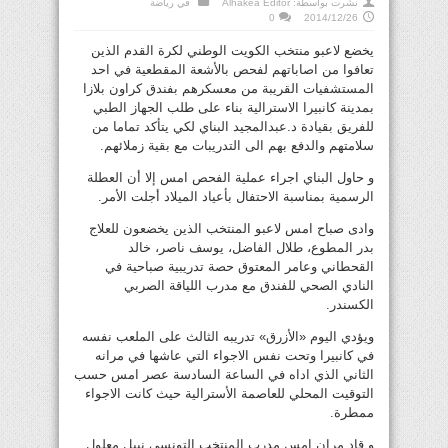
نشرت بواسطة:
Alhakea Editor
في
رياضة
0
2014/12/26
يخضع لاعبو منتخب الكويت الوطني لكرة القدم الذين
تعافوا من اصاباتهم لفحص بالأشعة المقطعية في احد
المستشفيات القريبة من معسكرهم بفندق كراون بلازا
بمدينة كانبيرا الاسترالية بناء على طلب الجهاز الطبي
للفريق بقيادة د.عبدالمجيد البناي لكي يتأكد تماما من
سلامتهم والدفع بهم الى التدريبات مع بقية زملائهم.
و حاول البناي اجراء عملية الفحص امس إلا أن العطلة
الرسمية بمناسبة الاحتفال بأعياد الميلاد أجلت الأمر.
وادى صباح امس لاعبو المنتخب الذين يخضعون للعلاج
بدر المطوع، طلال الفاضل، يوسف ناصر، خالد
القحطاني وعامر المعتوق حصة تدريبية صباحية في
النادي الصحي للفندق مع مدرب اللياقة الصربي
الكسندر.
ويؤدي اليوم «الأزرق» تدريبه الثالث على الملعب نفسه
في كانبيرا وتحت نفس الاجواء التي عاشها في مرانه
الثاني الذي اداه في الساعة السادسة عصر امس حسب
التوقيت المحلي للعاصمة الأسترالية حيث كانت الاجواء
ممطرة.
و قاد مران امس مدرب المنتخب التونسي نبيل معلول