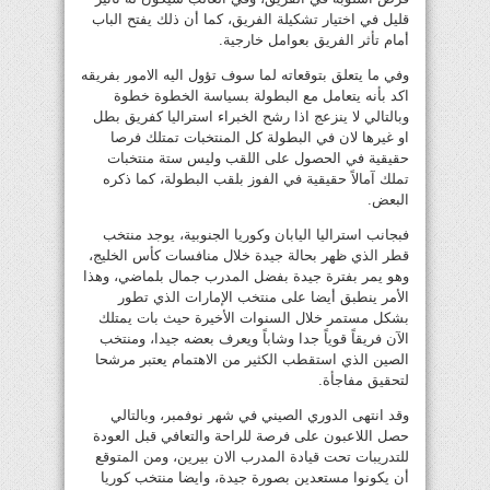
قليل في اختيار تشكيلة الفريق، كما أن ذلك يفتح الباب
أمام تأثر الفريق بعوامل خارجية.
وفي ما يتعلق بتوقعاته لما سوف تؤول اليه الامور بفريقه
اكد بأنه يتعامل مع البطولة بسياسة الخطوة خطوة
وبالتالي لا ينزعج اذا رشح الخبراء استراليا كفريق بطل
او غيرها لان في البطولة كل المنتخبات تمتلك فرصا
حقيقية في الحصول على اللقب وليس ستة منتخبات
تملك آمالاً حقيقية في الفوز بلقب البطولة، كما ذكره
البعض.
فبجانب استراليا اليابان وكوريا الجنوبية، يوجد منتخب
قطر الذي ظهر بحالة جيدة خلال منافسات كأس الخليج،
وهو يمر بفترة جيدة بفضل المدرب جمال بلماضي، وهذا
الأمر ينطبق أيضا على منتخب الإمارات الذي تطور
بشكل مستمر خلال السنوات الأخيرة حيث بات يمتلك
الآن فريقاً قوياً جدا وشاباً ويعرف بعضه جيدا، ومنتخب
الصين الذي استقطب الكثير من الاهتمام يعتبر مرشحا
لتحقيق مفاجأة.
وقد انتهى الدوري الصيني في شهر نوفمبر، وبالتالي
حصل اللاعبون على فرصة للراحة والتعافي قبل العودة
للتدريبات تحت قيادة المدرب الان بيرين، ومن المتوقع
أن يكونوا مستعدين بصورة جيدة، وايضا منتخب كوريا