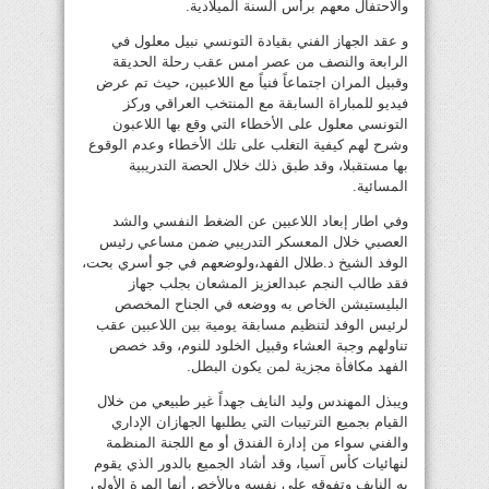
والاحتفال معهم برأس السنة الميلادية.
و عقد الجهاز الفني بقيادة التونسي نبيل معلول في
الرابعة والنصف من عصر امس عقب رحلة الحديقة
وقبيل المران اجتماعاً فنياً مع اللاعبين، حيث تم عرض
فيديو للمباراة السابقة مع المنتخب العراقي وركز
التونسي معلول على الأخطاء التي وقع بها اللاعبون
وشرح لهم كيفية التغلب على تلك الأخطاء وعدم الوقوع
بها مستقبلا، وقد طبق ذلك خلال الحصة التدريبية
المسائية.
وفي اطار إبعاد اللاعبين عن الضغط النفسي والشد
العصبي خلال المعسكر التدريبي ضمن مساعي رئيس
الوفد الشيخ د.طلال الفهد،ولوضعهم في جو أسري بحت،
فقد طالب النجم عبدالعزيز المشعان بجلب جهاز
البليستيشن الخاص به ووضعه في الجناح المخصص
لرئيس الوفد لتنظيم مسابقة يومية بين اللاعبين عقب
تناولهم وجبة العشاء وقبيل الخلود للنوم، وقد خصص
الفهد مكافأة مجزية لمن يكون البطل.
ويبذل المهندس وليد النايف جهداً غير طبيعي من خلال
القيام بجميع الترتيبات التي يطلبها الجهازان الإداري
والفني سواء من إدارة الفندق أو مع اللجنة المنظمة
لنهائيات كأس آسيا، وقد أشاد الجميع بالدور الذي يقوم
به النايف وتفوقه على نفسه وبالأخص أنها المرة الأولى