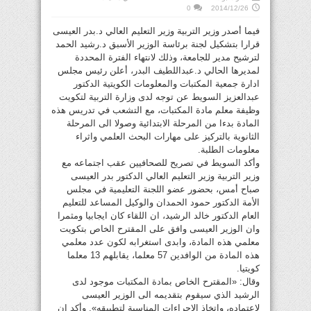
0
2014/12/26
فيما أصدر وزير التربية وزير التعليم العالي د.بدر العيسى
قرارا بتشكيل لجنة برئاسة الوزير الأسبق د.رشيد الحمد
لترشيح مدير للجامعة، وذلك لانتهاء الفترة المحددة
لمديرها الحالي د.عبداللطيف البدر، أعلن رئيس مجلس
ادارة جمعية المكتبات والمعلومات الكويتية الدكتور
عبدالعزيز السويط عن توجه لدى وزارة التربية لتكويت
وظيفة معلم مادة المكتبات، مع التشعب في تدريس هذه
المادة بدءا من المرحلة الابتدائية وصولا الى المرحلة
الثانوية بالتركيز على مهارات البحث العلمي واثراء
معلومات الطلبة.
وأكد السويط في تصريح للصحافيين عقب اجتماعه مع
وزير التربية وزير التعليم العالي الدكتور بدر العيسى
صباح أمس، بحضور عضو اللجنة التعليمية في مجلس
الأمة الدكتور حمود الحمدان والوكيل المساعد للتعليم
العام الدكتور خالد الرشيد، ان اللقاء كان ايجابيا ومثمرا
وان الوزير العيسى وافق على المقترح الخاص بتكويت
معلمي هذه المادة، وابدى استغرابه لكون عدد معلمي
هذه المادة من الوافدين 57 معلما، يقابلهم 13 معلما
كويتيا.
وقال: «المقترح الخاص بمادة المكتبات موجود لدى
الرشيد الذي سيقوم بتقديمه الى الوزير العيسى
لاعتماده، واتخاذ الاجراءات المناسبة لتطبيقه». وأكد ان