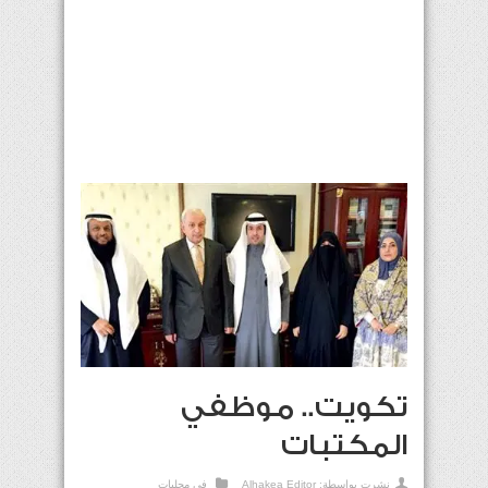
تكويت.. موظفي
المكتبات
نشرت بواسطة:
Alhakea Editor
في
محليات