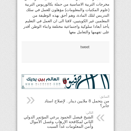
مخرجات التربية الاساسية من حملة بكالوريوس التربية
(علوم المكتبات والمعلومات) مؤهلون للعمل في سلك
التدريس لتلك المادة، وهم أحق بهذه الوظيفة من
المعلمين غير الكويتيين، لافتا الى ان العمل في التعليم
يأخذ أبعادا سلوكية واجتماعية مختلفة وابناء الوطن أقدر
على تفهمها والتعامل معها
tweet
السابق:
من يتحمل 8 ملايين دينار.. لإصلاح استاد
جابر؟
التالي:
الشيخ فيصل الحمود يرعي المؤتمر الدولي
الثاني لمكافحة الإرهاب وغسل الأموال
وأمن المعلومات غداً السبت