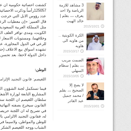
3 مشاهد للازمة
الرياضة ولا احد
125057رأساً.وذكرت الا
يعرف ،،، بقلم |
خالد الهيت
قال العمير: «إن معطيات الرع
2015/10/21
مثل المملكة العربية السعودية
الكويت، ومدى توافر العلف الم
الكرة الكويتية ..
وخلافهما، ومستويات الاسعار 
من هاويه الى
للرعي في الدول المجاورة، عند
هاويه
تشهده اسواق بيع الاعلاف (حتى
2015/10/17
داخل الدولة لاحقا، بعد تحسن 
الصمت مريب
،،، بقلم | سطام
الوطن:
السهلي
2015/10/05
اللغيصم: قانون التجنيد الإلزا
لا يصح إلا
الصحيح ،،، بقلم
المشاريع التابعة لوزارة الأشغا
/ محمد جميل
سلطان اللغيصم ان اللجنة ستن
عبد القادر
القانون سيخرج بصفته النهائية
2015/10/01
في تصريح له ان اللجنة حريصة
له، فقانون التجنيد الالزامي ب
للوطن والمواطن، ولاسيما في 
الشباب.ووجه اللغيصم الشكر ال