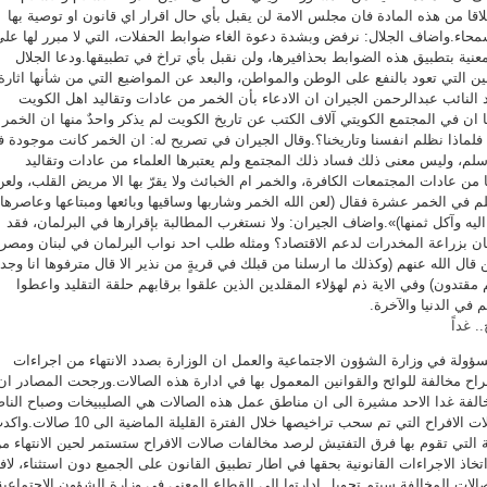
قا من هذه المادة فان مجلس الامة لن يقبل بأي حال اقرار اي قانون او توصية بها
سمحاء.واضاف الجلال: نرفض وبشدة دعوة الغاء ضوابط الحفلات، التي لا مبرر لها عل
عنية بتطبيق هذه الضوابط بحذافيرها، ولن نقبل بأي تراخ في تطبيقها.ودعا الجلال
نين التي تعود بالنفع على الوطن والمواطن، والبعد عن المواضيع التي من شأنها اثارة
 النائب عبدالرحمن الجيران ان الادعاء بأن الخمر من عادات وتقاليد اهل الكويت
ان في المجتمع الكويتي آلاف الكتب عن تاريخ الكويت لم يذكر واحدٌ منها ان الخمر
لماذا نظلم انفسنا وتاريخنا؟.وقال الجيران في تصريح له: ان الخمر كانت موجودة 
لم، وليس معنى ذلك فساد ذلك المجتمع ولم يعتبرها العلماء من عادات وتقاليد
 من عادات المجتمعات الكافرة، والخمر ام الخبائث ولا يقرّ بها الا مريض القلب، ولعن
 في الخمر عشرة فقال (لعن الله الخمر وشاربها وساقيها وبائعها ومبتاعها وعاصرها
ليه وآكل ثمنها)».واضاف الجيران: ولا نستغرب المطالبة بإقرارها في البرلمان، فقد
ن بزراعة المخدرات لدعم الاقتصاد؟ ومثله طلب احد نواب البرلمان في لبنان ومصر
ن قال الله عنهم (وكذلك ما ارسلنا من قبلك في قريةٍ من نذير الا قال مترفوها انا وجدن
رهم مقتدون) وفي الاية ذم لهؤلاء المقلدين الذين علقوا برقابهم حلقة التقليد واعطوا
 في الدنيا والآخرة.
ة في وزارة الشؤون الاجتماعية والعمل ان الوزارة بصدد الانتهاء من اجراءات
 مخالفة للوائح والقوانين المعمول بها في ادارة هذه الصالات.ورجحت المصادر ان
لفة غدا الاحد مشيرة الى ان مناطق عمل هذه الصالات هي الصليبيخات وصباح النا
والجهراء ليرتفع بذلك عدد صالات الافراح التي تم سحب تراخيصها خلال الفترة القليلة الماضية الى 10
 التي تقوم بها فرق التفتيش لرصد مخالفات صالات الافراح ستستمر لحين الانتهاء م
خاذ الاجراءات القانونية بحقها في اطار تطبيق القانون على الجميع دون استثناء، لافت
لات المخالفة سيتم تحويل ادارتها الى القطاع المعني في وزارة الشؤون الاجتماعية