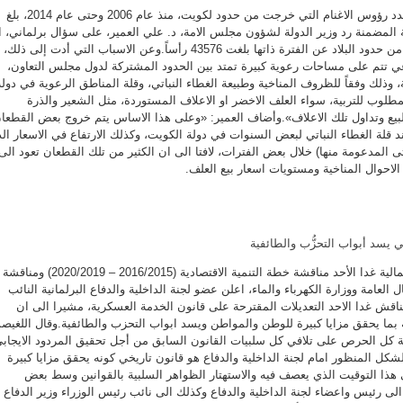
كشفت احصائية حكومية ان عدد رؤوس الاغنام التي خرجت من حدود لكويت، منذ عام 2006 وحتى عام 2014، بلغ
حصائية المضمنة رد وزير الدولة لشؤون مجلس الامة، د. علي العمير، على سؤال برلماني، 
عدد رؤوس الابل التي خرجت من حدود البلاد عن الفترة ذاتها بلغت 43576 رأساً.وعن الاسباب التي أدت إلى ذلك،
ي تتم على مساحات رعوية كبيرة تمتد بين الحدود المشتركة لدول مجلس التعاون،
، وذلك وفقاً للظروف المناخية وطبيعة الغطاء النباتي، وقلة المناطق الرعوية في دولة
طلوب للتربية، سواء العلف الاخضر او الاعلاف المستوردة، مثل الشعير والذرة
لبيع وتداول تلك الاعلاف».وأضاف العمير: «وعلى هذا الاساس يتم خروج بعض القطعا
 قلة الغطاء النباتي لبعض السنوات في دولة الكويت، وكذلك الارتفاع في الاسعار ال
 المدعومة منها) خلال بعض الفترات، لافتا الى ان الكثير من تلك القطعان تعود الى
الاحوال المناخية ومستويات اسعار بيع العلف.
مي يسد أبواب التحزُّب والطائفية
فيما تستكمل لجنة الشؤون المالية غدا الأحد مناقشة خطة التنمية الاقتصادية (2016/2015 – 2020/2019) ومناقشة
ل العامة ووزارة الكهرباء والماء، اعلن عضو لجنة الداخلية والدفاع البرلمانية النائب
اقش غدا الاحد التعديلات المقترحة على قانون الخدمة العسكرية، مشيرا الى ان
 بما يحقق مزايا كبيرة للوطن والمواطن ويسد ابواب التحزب والطائفية.وقال اللغيص
 كل الحرص على تلافي كل سلبيات القانون السابق من أجل تحقيق المردود الايجاب
الشكل المنظور امام لجنة الداخلية والدفاع هو قانون تاريخي كونه يحقق مزايا كبيرة
هذا التوقيت الذي يعصف فيه والاستهتار الظواهر السلبية بالقوانين وسط بعض
ى رئيس واعضاء لجنة الداخلية والدفاع وكذلك الى نائب رئيس الوزراء وزير الدفاع