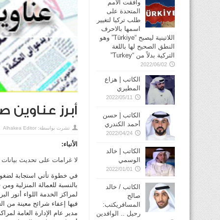
وافقت الأمم
المتحدة على
طلب تركيا لتغيير
اسمها بالاحرف
اللاتينية ليصبح “Türkiye” وهو
النطق الصحيح لها باللغة
التركية بدلاً من “Turkey”
2022/06/02
الكاتب | هزاع
المطيري
2022/05/11
أبرز عناوين صحف الس
الكاتب | حسن
أحمد الكندري
نشرت بواسطة:
Alhakea Editor
2022/04/24
الأنباء:
الكاتب | خالد
الوسمي
لا غرامات على تحديث بيانات ال
2022/01/01
في خطوة تأتي استجابة لضغوط
بالنسبة للعمالة المنزلية ومن 
الكاتب / خالد
لمراكز الخدمة اللواء أنور ال
صالح
فيها إعفاء شرائح معينة من الغ
المسافريكتب:
مدير عام الإدارة العامة لمراك
رحيل .. الوافدين