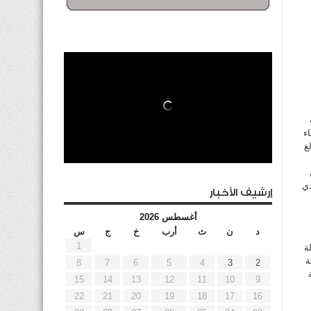
ء
غ
دي
إرشيف الأخبار
أغسطس 2026
د
ن
ث
أرب
خ
ج
س
1
وكالة
بة
8
7
6
5
4
3
2
ية
15
14
13
12
11
10
9
22
21
20
19
18
17
16