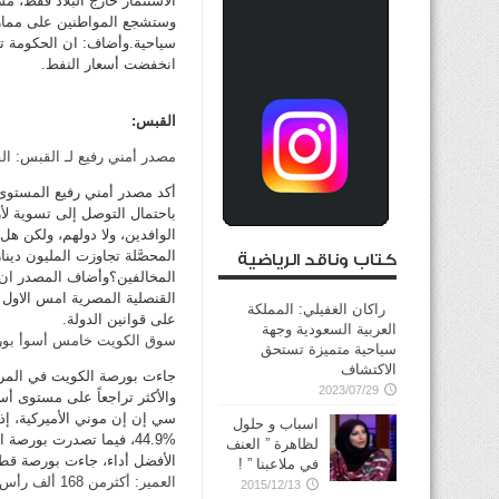
الاستثمار خارج البلاد فقط، م
وستشجع المواطنين على ممارسة 
سياحية.وأضاف: ان الحكومة تع
انخفضت أسعار النفط.
القبس:
مصدر أمني رفيع لـ القبس: ال
أكد مصدر أمني رفيع المستوى ل
باحتمال التوصل إلى تسوية لأز
الوافدين، ولا دولهم، ولكن ه
المحصَّلة تجاوزت المليون دينا
كتاب وناقد الرياضية
المخالفين؟وأضاف المصدر ان 
القنصلية المصرية امس الاول ر
راكان الغفيلي: المملكة
على قوانين الدولة.
العربية السعودية وجهة
سوق الكويت خامس أسوأ بورصات 
سياحية متميزة تستحق
الاكتشاف
2023/07/29
اسباب و حلول
لظاهرة ” العنف
الأفضل أداء، جاءت بورصة قطر ف
في ملاعبنا ” !
العمير: أكثرمن 168 ألف رأس ماشية خرجت من الكويت
2015/12/13