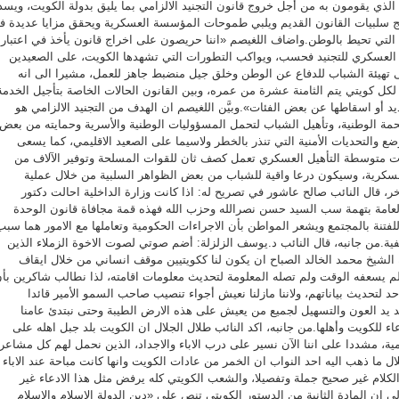
الذي يقومون به من أجل خروج قانون التجنيد الالزامي بما يليق بدولة الكويت، ويسد
لج سلبيات القانون القديم ويلبي طموحات المؤسسة العسكرية ويحقق مزايا عديدة ف
ة التي تحيط بالوطن.واضاف اللغيصم «اننا حريصون على اخراج قانون يأخذ في اعتبار
 العسكري للتجنيد فحسب، ويواكب التطورات التي تشهدها الكويت، على الصعيدين
 تهيئة الشباب للدفاع عن الوطن وخلق جيل منضبط جاهز للعمل، مشيرا الى انه
 لكل كويتي يتم الثامنة عشرة من عمره، وبين القانون الحالات الخاصة بتأجيل الخدمة
ديد أو اسقاطها عن بعض الفئات».وبيَّن اللغيصم ان الهدف من التجنيد الالزامي هو
اللحمة الوطنية، وتأهيل الشباب لتحمل المسؤوليات الوطنية والأسرية وحمايته من بعض
ضع والتحديات الأمنية التي تنذر بالخطر ولاسيما على الصعيد الاقليمي، كما يسعى
ت متوسطة التأهيل العسكري تعمل كصف ثان للقوات المسلحة وتوفير الآلاف من
عسكرية، وسيكون درعا واقية للشباب من بعض الظواهر السلبية من خلال عملية
خر، قال النائب صالح عاشور في تصريح له: اذا كانت وزارة الداخلية احالت دكتور
 العامة بتهمة سب السيد حسن نصرالله وحزب الله فهذه قمة مجافاة قانون الوحدة
للفتنة بالمجتمع ويشعر المواطن بأن الاجراءات الحكومية وتعاملها مع الامور هما سبب
ئفية.من جانبه، قال النائب د.يوسف الزلزلة: أضم صوتي لصوت الاخوة الزملاء الذين
 الشيخ محمد الخالد الصباح ان يكون لنا ككويتيين موقف انساني من خلال ايقاف
م يسعفه الوقت ولم تصله المعلومة لتحديث معلومات اقامته، لذا نطالب شاكرين بأ
 لتحديث بياناتهم، ولاننا مازلنا نعيش أجواء تنصيب صاحب السمو الأمير قائدا
د يد العون والتسهيل لجميع من يعيش على هذه الارض الطيبة وحتى نبتدئ عامنا
عاء للكويت وأهلها.من جانبه، اكد النائب طلال الجلال ان الكويت بلد جبل اهله على
مية، مشددا على اننا الآن نسير على درب الاباء والاجداد، الذين نحمل لهم كل مشاعر
لال ما ذهب اليه احد النواب ان الخمر من عادات الكويت وانها كانت مباحة عند الاباء
لكلام غير صحيح جملة وتفصيلا، والشعب الكويتي كله يرفض مثل هذا الادعاء غير
لى ان المادة الثانية من الدستور الكويتي تنص على «دين الدولة الاسلام والاسلام