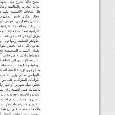
الشيخ خالد الجراح على الجهد 
ابواب التحزب والطائفية ويعا
ظل المخاطر الاقليمية الكبير
الاطار الفكري وليس المفهوم
الداخلي والخارجي، ويهدف الى
يشترط تأدية الخدمة الالزامية
الالزامية لمدة سنة قابلة للتج
تعزيز الولاء والانتماء ودعم 
الظواهر السلبية، ومواجهة الو
القانون الى دعم الجيش بقوا
الكوادر البشرية للمؤسسة ال
الانضباط والالتزام.من جانب آ
الشريعة الهاجري الى النيابة
الوطنية وهذا بحد ذاته مدعاة 
ودافع قوي لزيادة الفتنة الطا
طلبوا من معالي وزير الداخلية
الغرامات المتراكمة على من ل
يعطوا مهلة شهرين أو شهر واحد
للانسانية فمن الطبيعي ان نم
الجديد والجميع رافع يديه بالد
التدين والتمسك بالقيم الاسلا
التقدير والاحترام.واستنكر الج
والاجداد، مشددا على ان هذا ا
الصحيح بالمرة.واشار الجلال ا