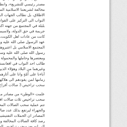
مصدر رئيسي للتشريع»، وانطلا
مخالفة لشريعتنا الاسلامية ال
الاطلاق، بل نطالب الجهات الم
النواب الى التركيز على القوا
بلبلة في المجتمع.من جهته اكد
جريمة في حق الدولة، ولاسيما 
كانت من عادات اهل الكويت، ف
عهد الرسول صلى الله عليه وس
المجتمع الاسلامي بل اعتبروها
رسول الله صلى الله عليه وسلم
ومعتصرها وحاملها والمحمولة ا
طالب احد النواب في افغانستا
وغيرهما من البلاد وهؤلاء الذي
آباءنا على اُمّةٍ وانا على آثا
زمامها لمن يقودهم الى هلاكهم
سحب تراخيص 3 صالات أفراح.. غداً
علمت «الوطن» من مصادر مسؤول
سحب تراخيص ثلاث صالات افراح
تتم عملية سحب الصالات المخا
المصادر ان الحملات التفتيشية
رصد كافة الصالات المخالفة وات
الى انه بعد سحب تراخيص الصا