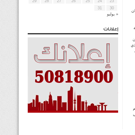
29
28
27
26
25
24
23
31
30
ان
« يوليو
إعلانات
ن
ذي
م
ي