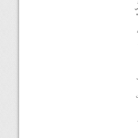
ي
ه
ن