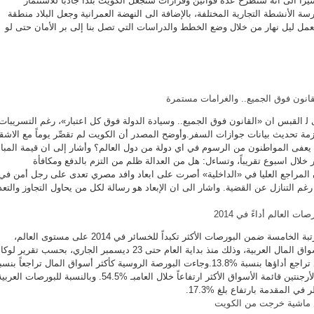
شيرا الى انه ستطرح عدة قوانين وقرارات ستجعل الكويت بلدا جاذبا للاستثمار
الأنشطة التجارية المختلفة، بالإضافة الى النهضة العمرانية وجعل البلاد منطقة
مل ليل نهار من خلال وضع الخطط والدراسات التي تصل بنا إلى بر الأمان حتى لو
قانون فوق الجميع.. والغرامات مستمرة
‍ القبس ان «القانون فوق الجميع.. وسيادة الدولة فوق كل اعتبار»، رغم التسريبات
مة تحديث بيانات جوازات السفر.وأوضح المصدر أن الكويت لم تقصِّر يوماً مع الاشقا
ل يعفى المواطنون من الرسوم في اي دولة من دول العالم؟ وأشار إلى ان قيمة المبال
ر خلال اسبوع تقريباً، وتساءل: هل من العدالة ظلم من التزم بالدفع ومكافأة
المراجع العليا في «الداخلية» أصرت على ابعاد وافد مصري تعدى على رجل أمن في
غم التنازل عن القضية. واشار الى ان الإبعاد هو رسالة لكل من يحاول التجاوز والتع
العالم أداءً في 2014
جاءت بورصة الكويت في المرتبة الخامسة ضمن البورصات الأكثر تكبداً للخسائر في 2014 على مستوى العالم،
والأكثر تراجعاً على مستوى أسواق المال العربية، وذلك منذ بداية العام حتى 23 ديسمبر الجاري، بحسب تقرير ل
سي إن إن موني الأميركية، إذ تراجع أداؤها بنسبة %13.8.وجاءت البورصة الروسية كأكثر أسواق المال تراجعاً بنس
%44.9، فيما تصدرت بورصة الأرجنتين قائمة الأسواق الأكثر ارتفاعاً خلال العامبـ %54.5. وبالنسبة للبورصات العرب
ي المقدمة بارتفاع بلغ %17.3.