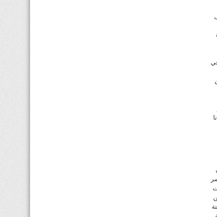
ى
في
ا
صر
 صالات.واكدت
ن
ة