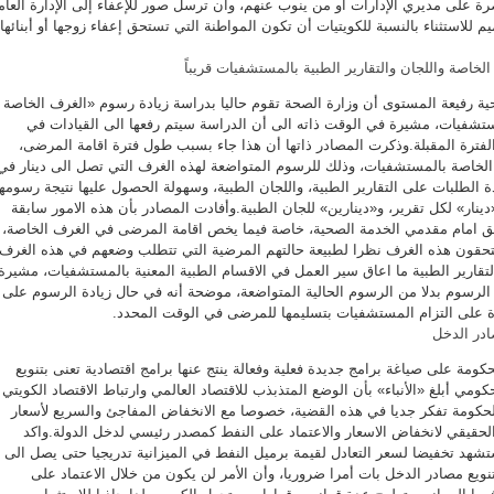
رة على مديري الإدارات أو من ينوب عنهم، وأن ترسل صور للإعفاء إلى الإدارة العام
 للاستثناء بالنسبة للكويتيات أن تكون المواطنة التي تستحق إعفاء زوجها أو أبنائها
خاصة واللجان والتقارير الطبية بالمستشفيات قريباً
ة رفيعة المستوى أن وزارة الصحة تقوم حاليا بدراسة زيادة رسوم «الغرف الخاصة 
لمستشفيات، مشيرة في الوقت ذاته الى أن الدراسة سيتم رفعها الى القيادات في
ال الفترة المقبلة.وذكرت المصادر ذاتها أن هذا جاء بسبب طول فترة اقامة المرضى،
الخاصة بالمستشفيات، وذلك للرسوم المتواضعة لهذه الغرف التي تصل الى دينار في
ة الطلبات على التقارير الطبية، واللجان الطبية، وسهولة الحصول عليها نتيجة رسومها
دينار» لكل تقرير، و«دينارين» للجان الطبية.وأفادت المصادر بأن هذه الامور سابقة
ائق امام مقدمي الخدمة الصحية، خاصة فيما يخص اقامة المرضى في الغرف الخاصة،
قون هذه الغرف نظرا لطبيعة حالتهم المرضية التي تتطلب وضعهم في هذه الغرف،
تقارير الطبية ما اعاق سير العمل في الاقسام الطبية المعنية بالمستشفيات، مشيرة
ة الرسوم بدلا من الرسوم الحالية المتواضعة، موضحة أنه في حال زيادة الرسوم على
رة على التزام المستشفيات بتسليمها للمرضى في الوقت المحدد.
ادر الدخل
ومة على صياغة برامج جديدة فعلية وفعالة ينتج عنها برامج اقتصادية تعنى بتنويع
ي أبلغ «الأنباء» بأن الوضع المتذبذب للاقتصاد العالمي وارتباط الاقتصاد الكويتي
لحكومة تفكر جديا في هذه القضية، خصوصا مع الانخفاض المفاجئ والسريع لأسعار
الحقيقي لانخفاض الاسعار والاعتماد على النفط كمصدر رئيسي لدخل الدولة.واكد
تشهد تخفيضا لسعر التعادل لقيمة برميل النفط في الميزانية تدريجيا حتى يصل الى
ضاف ان تنويع مصادر الدخل بات أمرا ضروريا، وأن الأمر لن يكون من خلال الاعتماد على