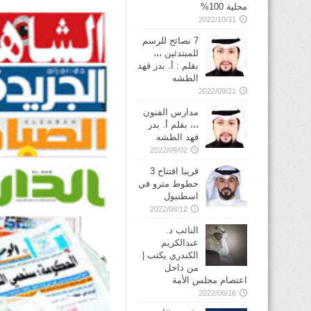
محلية 100%
2022/10/31
7 نصائح للرسم
للمبتدئين ،،،
بقلم : أ. بدر فهد
الطشه
2022/09/21
مدارس الفنون
،،، بقلم أ. بدر
فهد الطشه
2022/09/02
قريبا افتتاح 3
خطوط مترو في
2022/08/12
النائب د.
عبدالكريم
الكندري يكتب |
من داخل
اعتصام مجلس الأمة
2022/06/16