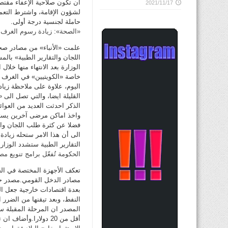
أن تكون صلاحية الإعفاء مقتص
2021/11/17
لشؤون الإقامة، واشترط التعميم
حاملة لجنسية درجة أولى.
«الصحة»: زيادة رسوم الغرف ال
علمت «الأنباء» من مصادر صحي
اللجان والتقارير الطبية» با
الوزارة بعد الانتهاء منها خل
خاصة «الكويتيين» في الغرف 
اليوم، علاوة على ملاحظة زياد
القليلة ايضا، والتي تصل الى «
الذكر احدثت العديد من العو
واخذ اماكن مرضى آخرين يستح
فضلا عن كثرة طلب اللجان وال
الى أن هذا الامر ستحله زياد
التقارير الطبية ستشدد الوزا
الحكومة تُفعّل برامج تنويع مص
تعكف الأجهزة المختصة في الحك
مصادر الدخل القومي.مصدر حكوم
بعدة اقتصادات خارجية جعل ا
النفط، وبعد تيقنها من الضرر 
المصدر ان المرحلة المقبلة س
أقل من 20 دولارا.وأ