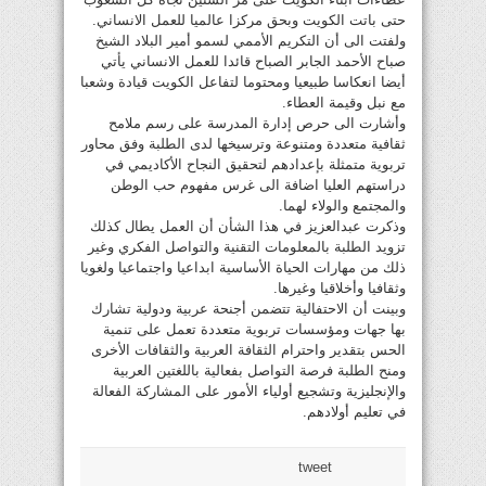
حتى باتت الكويت وبحق مركزا عالميا للعمل الانساني.
ولفتت الى أن التكريم الأممي لسمو أمير البلاد الشيخ
صباح الأحمد الجابر الصباح قائدا للعمل الانساني يأتي
أيضا انعكاسا طبيعيا ومحتوما لتفاعل الكويت قيادة وشعبا
مع نبل وقيمة العطاء.
وأشارت الى حرص إدارة المدرسة على رسم ملامح
ثقافية متعددة ومتنوعة وترسيخها لدى الطلبة وفق محاور
تربوية متمثلة بإعدادهم لتحقيق النجاح الأكاديمي في
دراستهم العليا اضافة الى غرس مفهوم حب الوطن
والمجتمع والولاء لهما.
وذكرت عبدالعزيز في هذا الشأن أن العمل يطال كذلك
تزويد الطلبة بالمعلومات التقنية والتواصل الفكري وغير
ذلك من مهارات الحياة الأساسية ابداعيا واجتماعيا ولغويا
وثقافيا وأخلاقيا وغيرها.
وبينت أن الاحتفالية تتضمن أجنحة عربية ودولية تشارك
بها جهات ومؤسسات تربوية متعددة تعمل على تنمية
الحس بتقدير واحترام الثقافة العربية والثقافات الأخرى
ومنح الطلبة فرصة التواصل بفعالية باللغتين العربية
والإنجليزية وتشجيع أولياء الأمور على المشاركة الفعالة
في تعليم أولادهم.
tweet