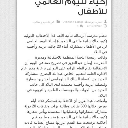
إحياء لليوم العالمي
للأطفال
نشرت بواسطة:
Alhakea Editor
في
شباب و طلاب
0
2014/12/28
تنظم مدرسة الرسالة ثنائية اللغة غدا الاحتفالية الدولية
(كويت الإنسانية ملتقى الشعوب) إحياء لليوم العالمي
لرياض الأطفال بمشاركة أبناء 20 جالية عربية وأجنبية
في البلاد.
وقالت رئيسة اللجنة المنظمة للاحتفالية ومديرة
المدرسة إيمان عبدالعزيز في تصريح صحافي اليوم إن
الاحتفالية تقام للعام الرابع على التوالي برعاية مدير عام
الادارة العامة للتعليم الخاص عبدالله البصري بمشاركة
العديد من أعضاء السلك الدبلوماسي لعشرين سفارة
وقنصلية عربية وأجنبية معتمدة لدى البلاد الى جانب
العديد من الجهات والمؤسسات العلمية والتربوية في
البلاد.
وأضافت عبدالعزيز أن الاحتفالية تستمكر ثلاثة أيام
يعرض خلالها 500 طالب وطالبة تراث وثقافات 20 دولة
مشاركة بسفاراتها وقنصلياتها المعتمدة ويأتي شعارها
(كويت الانسانية ملتقى الشعوب) منسجما مع قيم
أخلاقية ترسخت منذ القدم عززتها مساع إنسانية قادت
عطاءات أبناء الكويت على مر السنين تجاه كل الشعوب