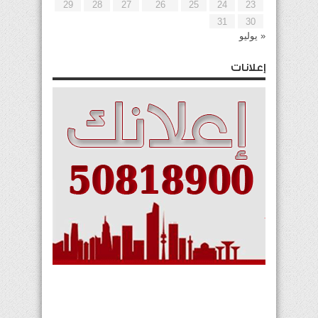
29
28
27
26
25
24
23
31
30
« يوليو
إعلانات