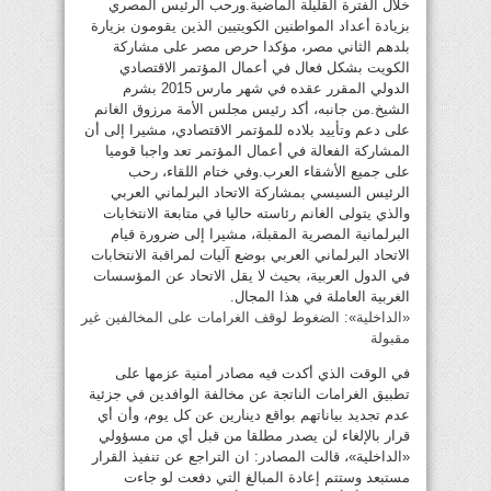
خلال الفترة القليلة الماضية.ورحب الرئيس المصري
بزيادة أعداد المواطنين الكويتيين الذين يقومون بزيارة
بلدهم الثاني مصر، مؤكدا حرص مصر على مشاركة
الكويت بشكل فعال في أعمال المؤتمر الاقتصادي
الدولي المقرر عقده في شهر مارس 2015 بشرم
الشيخ.من جانبه، أكد رئيس مجلس الأمة مرزوق الغانم
على دعم وتأييد بلاده للمؤتمر الاقتصادي، مشيرا إلى أن
المشاركة الفعالة في أعمال المؤتمر تعد واجبا قوميا
على جميع الأشقاء العرب.وفي ختام اللقاء، رحب
الرئيس السيسي بمشاركة الاتحاد البرلماني العربي
والذي يتولى الغانم رئاسته حاليا في متابعة الانتخابات
البرلمانية المصرية المقبلة، مشيرا إلى ضرورة قيام
الاتحاد البرلماني العربي بوضع آليات لمراقبة الانتخابات
في الدول العربية، بحيث لا يقل الاتحاد عن المؤسسات
الغربية العاملة في هذا المجال.
«الداخلية»: الضغوط لوقف الغرامات على المخالفين غير
مقبولة
في الوقت الذي أكدت فيه مصادر أمنية عزمها على
تطبيق الغرامات الناتجة عن مخالفة الوافدين في جزئية
عدم تجديد بياناتهم بواقع دينارين عن كل يوم، وأن أي
قرار بالإلغاء لن يصدر مطلقا من قبل أي من مسؤولي
«الداخلية»، قالت المصادر: ان التراجع عن تنفيذ القرار
مستبعد وستتم إعادة المبالغ التي دفعت لو جاءت