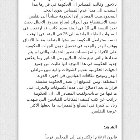
بالاجور، وقالت المصادر ان الحكومة في قرارها هذا
استندت الى مبدأ عدم المساس بذوي الدخل
المحدود.بينت المصادر ان الحكومة ستلجأ الى تقليص
نسبة الاستقطاع من العوائد لصالح صندوق الاجيال بحيث
تعود النسبة الى 10 في المئة بعدما كانت قد ارتفعت في
السنوات القليلة الماضية الى 25 في المئة. في الوقت
نفسه ستواصل الحكومة سياستها المتعلقة بضبط الانفاق
ووقف الهدر والجدية في تحصيل ديون الجهات الحكومية
على الافراد والمؤسسات نظير الخدمات والتي لم يتم
سدادها والتي تبلغ مئات الملايين من الدنانير.وما يعكس
جدية الحكومة في هذا التوجه انها طلبت من جميع
الجهات الحكومية تقديم كشوفات وافية تبين مواطن
الهدر وتوضح مكافآت القياديين في اجهزة الدولة
المختلفة، ومن المتوقع ان تصدر الحكومة سلسلة
قرارات بعد الاطلاع على هذه الكشوفات والتعرف على
ما فيها من بيانات.ولفتت المصادر الى ان الحكومة
تراقب عن كثب كشف المكافآت للقياديين التي شهدت
زيادات كبيرة في المبالغ والمميزات، ما يجعلها الاكثر
عرضة للتقليص.
الشاهد:
قانون الإعلام الإلكتروني إلى المجلس قريباً