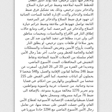
والاتجار فيها بدون ترخيص، مما يؤكد الدور الفعال
للخطط الأمنية لملاحقة وضبط جرائم حيازة السلاح
والذخائر بدون ترخيص، وذلك بعد تشكيل فرق ضبط
الاسلحة والذخائر.وأكدت الإدارة العامة للمباحث الجنائية
ان جهود فرق ضبط السلاح والذخائر غير المرخصة
التابعة تواصل جهودها في ملاحقة وضبط جرائم حيازة
السلاح والذخائر غير المرخصة، كما تراقب وتتابع حالات
إطلاق النار في الأفراح والمناسبات، ومخيمات مناطق
البر، ولن تتردد مطلقا في تنفيذ القانون ضد كل من
يحوز سلاحا او طلقات بدون ترخيص، او يطلق النار
والعبث بأرواح الآمنين وتعريض المنشآت والممتلكات
العامة والخاصة للخطر.ومن جانب، آخر نفذّ رجال الأمن
العام سلسلة من الحملات الأمنية المفاجئة ونقاط
التفتيش في المحافظات الست الأسبوع الماضي،
وتحديدا في الفترة من 20 الى 26 الجاري، أسفرت عن
ضبط 246 مخالفا لقانون الإقامة والعمل، و548 شخصا لا
يحملون أي اثباتات شخصية، كما ألقي القبض على 215
شخصا من المطلوبين والهاربين من احكام، في قضايا
مدنية وجنائية، من جنسيات عربية وآسيوية ومواطنين،
وتم تحرير 1276 مخالفة مرورية متنوعة، بالإضافة الى
ضبط 76 مركبة مسروقة، ومسجل بحقها
قضايا.ضبطياتوكشفت الإحصائية الأسبوعية لقطاع الأمن
العام، والتي حصلت القبس على نسخة منها، عن تعامل
رجال الأمن الأسبوع الماضي مع 1294 حادثا مروريا في