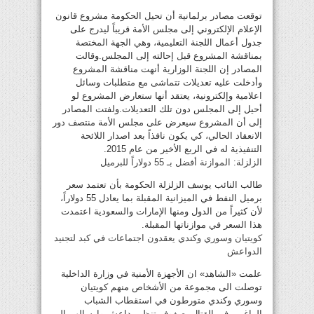
توقعت مصادر برلمانية أن تحيل الحكومة مشروع قانون
الإعلام الإلكتروني إلى مجلس الأمة قريباً ليدرج على
جدول أعمال اللجنة التعليمية، وهي الجهة المختصة
بمناقشة المشروع قبل إحالته إلى المجلس.وقالت
المصادر إن اللجنة الوزارية أنهت مناقشة المشروع
وأدخلت عليه تعديلات تتماشى مع متطلبات وسائل
اعلامية وإلكترونية، يعتقد أنها ستعارض المشروع لو
أحيل إلى المجلس دون تلك التعديلات.ولفتت المصادر
إلى أن المشروع سيعرض على مجلس الأمة منتصف دور
الانعقاد الحالي، كي يكون نافذاً بعد اصدار اللائحة
التنفيذية له في الربع الأخير من عام 2015.
الزلزلة: الموازنة أفضل بـ 55 دولاراً للبرميل
طالب النائب يوسف الزلزلة الحكومة بأن تعتمد سعر
برميل النفط في الميزانية المقبلة بما يعادل 55 دولاراً،
لأن كثيراً من الدول ومنها الإمارات والسعودية اعتمدت
هذا السعر في موازناتها المقبلة.
كويتيان وسوري وكندي يعقدون اجتماعات في كبد لتجنيد
الدواعش
علمت «الشاهد» ان الأجهزة الأمنية في وزارة الداخلية
توصلت الى مجموعة من الأشخاص منهم كويتيان
وسوري وكندي متورطون في استقطاب الشباب
الراغبين في القتال بصفوف تنظيم داعش وإرسالهم الى