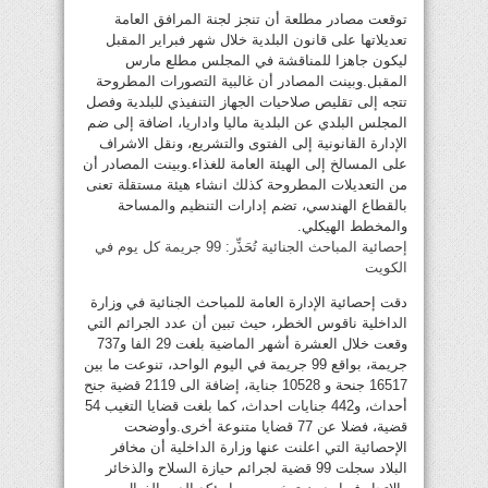
توقعت مصادر مطلعة أن تنجز لجنة المرافق العامة
تعديلاتها على قانون البلدية خلال شهر فبراير المقبل
ليكون جاهزا للمناقشة في المجلس مطلع مارس
المقبل.وبينت المصادر أن غالبية التصورات المطروحة
تتجه إلى تقليص صلاحيات الجهاز التنفيذي للبلدية وفصل
المجلس البلدي عن البلدية ماليا واداريا، اضافة إلى ضم
الإدارة القانونية إلى الفتوى والتشريع، ونقل الاشراف
على المسالخ إلى الهيئة العامة للغذاء.وبينت المصادر أن
من التعديلات المطروحة كذلك انشاء هيئة مستقلة تعنى
بالقطاع الهندسي، تضم إدارات التنظيم والمساحة
والمخطط الهيكلي.
إحصائية المباحث الجنائية تُحَذِّر: 99 جريمة كل يوم في
الكويت
دقت إحصائية الإدارة العامة للمباحث الجنائية في وزارة
الداخلية ناقوس الخطر، حيث تبين أن عدد الجرائم التي
وقعت خلال العشرة أشهر الماضية بلغت 29 الفا و737
جريمة، بواقع 99 جريمة في اليوم الواحد، تنوعت ما بين
16517 جنحة و 10528 جناية، إضافة الى 2119 قضية جنح
أحداث، و442 جنايات احداث، كما بلغت قضايا التغيب 54
قضية، فضلا عن 77 قضايا متنوعة أخرى.وأوضحت
الإحصائية التي اعلنت عنها وزارة الداخلية أن مخافر
البلاد سجلت 99 قضية لجرائم حيازة السلاح والذخائر