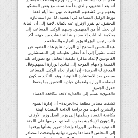
أنه بعد التحقيق، والذي بدأ منذ سنة، مع بعض المشكو
بحقهم ومن كشفتهم التحقيقات تبين منذ أيام فقط
تورط الوكيل المساعد في القضية، لذا تم استدعاؤه
للتحقيق، ثم تقرر الإفراج عنه بكفالة، لافتة إلى أن النيابة
لن تحيل أياً من المتهمين، وبينهم الوكيل المساعد، إلى
محكمة الجنايات إلا بعد نهاية التحقيقات.من جهته، أكد
نائب رئيس الوزراء وزير التجارة والصناعة د.
عبدالمحسن المدعج أن الوزارة تتابع هذه القضية عن
كثب، مشيراً إلى أنه أعطى تعليماته إلى المستشارين
القانونيين لإعداد مذكرة بكيفية التعامل مع تطورات تلك
القضية والاتهام الموجه إلى قيادي الوزارة المتهم.وقال
المدعج لـ«الجريدة» إن القرار تجاه الوكيل المساعد
سيصدر بعد الاستشارة القانونية، وهو بالتأكيد سيكون
لمصلحة الوزارة ولضمان حيادية التحقيق بما يحفظ
حقوق الجميع.
«الفتوى» تسلِّم إلى «العدل» لائحة مكافحة الفساد
كشفت مصادر مطلعة لـ«الجريدة» أن إدارة الفتوى
والتشريع انتهت من دراسة اللائحة التنفيذية لهيئة
مكافحة الفساد وسلّمتها إلى وزير العدل وزير الأوقاف
والشؤون الإسلامية يعقوب الصانع، لعرضها على اللجنة
القانونية بمجلس الوزراء وإعداد تقرير بشأنها ورفعها
إلى المجلس لاعتمادها بصورة نهائية.وأوضحت المصادر