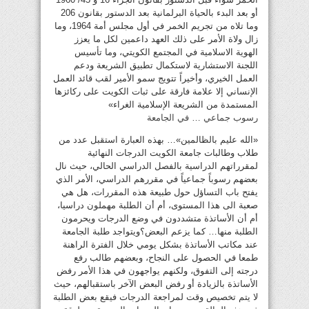
أو بعد البدء بالحياة البرلمانية بعد الدستور بقانون 206
وما تلاه من تجريم الخمر في أول مجلس أمة 1964، وما
زال ولاة الأمر على ذلك العهد داعمين لكل ما يعزز
الهوية الاسلامية في المجتمع الكويتي، وما تأسيس
اللجنة الاستشارية لاستكمال تطبيق الشريعة ودعم
العمل الخيري، وأخيراً تتويج سمو الأمير لقب قائد العمل
الإنساني إلا علامة فارقة على ثبات الكويت على ركائزها
المستمدة من الشريعة الإسلامية الغراء»
رسوب جماعي … في الجامعة
«الله عليم بالظالمين»… بهذه العبارة استقبل عدد من
طلاب وطالبات جامعة الكويت الدرجات النهائية
لمقرراتهم الدراسية بالفصل الدراسي الحالي، حيث نال
بعضهم رسوباً جماعياً في مقررهم الدراسي، الأمر الذي
يفتح باب التساؤل حول طبيعة هذه المقررات، هل هي
صعبة الى هذا المستوى، أم أن الطلبة مهملون دراسيا،
أم أن الأساتذة متشددون في وضع الدرجات ويحرمون
الطلبة منها… كما يزعم البعض؟ويتواجد طلبة الجامعة
عند مكاتب الأساتذة بشكل يومي خلال الفترة الراهنة
طمعا في الحصول على النجاح، وبعضهم طالب رفع
درجته إلى التفوق، ولكنهم يواجهون في هذا الأمر رفض
الأساتذة بالزيادة أو رفض البعض الآخر باستقبالهم، حيث
لا يتم تخصيص وقت لمراجعة الدرجات فيقع بعض الطلبة