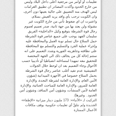
تعليمات أو أوامر من مرجعية أعلى داخل البلاد وليس
من خارج الحدود.وأكدت المصادر ان تطبيق الغرامات
ليس الهدف منه التضييق على جالية بعينها دون أخرى،
وان الكويت ترحب بأي وافد يريد العيش بسلام،
واعتبرت ان اي ضغوط تأتي من خارج الكويت غير
مقبولة ولن يعتد بها.من جهة ثانية، صدر تعميم لعموم
رجال قوة الشرطة بتوقيع وكيل «الداخلية» الفريق
سليمان الفهد يوجب على جميع عناصر قوة الشرطة
حمل السلاح حال تسلم نوبة العمل والمحافظة عليه
وإجراء عملية الجرد والتسليم والتسلم مع المحافظة
على نظافته وجاهزيته الفورية.وشدد التعميم على انه
ستتم إحالة كل من يخالف ذلك الى الجهة المختصة
للتحقيق معه تمهيدا لمساءلته انضباطيا أو تأديبيا حسب
الأحوال.وجاء التعميم بعد ان لوحظ خلال الجولات
التفتيشية عدم تقيد أغلب عناصر رجال قوة الشرطة
بحمل السلاح خصوصا في الأجهزة الميدانية (شؤون
الأمن العام، والإدارة العامة لشرطة النجدة، والإدارة
العامة للمرور، والإدارة العامة للمباحث الجنائية، والإدارة
العامة لأمن المنشآت، وشؤون أمن المنافذ، وشؤون أمن
الحدود.. وغيرها).
التركيت لـ «الأنباء»: 173 مليون دينار ميزانية «الإطفاء»
الجديدة ولم نتلقَّ أي تعليمات حكومية بوقف مكافآت
الأعمال الممتازة