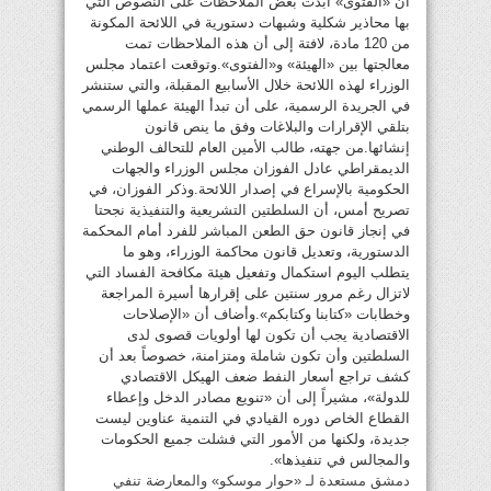
أن «الفتوى» أبدت بعض الملاحظات على النصوص التي
بها محاذير شكلية وشبهات دستورية في اللائحة المكونة
من 120 مادة، لافتة إلى أن هذه الملاحظات تمت
معالجتها بين «الهيئة» و«الفتوى».وتوقعت اعتماد مجلس
الوزراء لهذه اللائحة خلال الأسابيع المقبلة، والتي ستنشر
في الجريدة الرسمية، على أن تبدأ الهيئة عملها الرسمي
بتلقي الإقرارات والبلاغات وفق ما ينص قانون
إنشائها.من جهته، طالب الأمين العام للتحالف الوطني
الديمقراطي عادل الفوزان مجلس الوزراء والجهات
الحكومية بالإسراع في إصدار اللائحة.وذكر الفوزان، في
تصريح أمس، أن السلطتين التشريعية والتنفيذية نجحتا
في إنجاز قانون حق الطعن المباشر للفرد أمام المحكمة
الدستورية، وتعديل قانون محاكمة الوزراء، وهو ما
يتطلب اليوم استكمال وتفعيل هيئة مكافحة الفساد التي
لاتزال رغم مرور سنتين على إقرارها أسيرة المراجعة
وخطابات «كتابنا وكتابكم».وأضاف أن «الإصلاحات
الاقتصادية يجب أن تكون لها أولويات قصوى لدى
السلطتين وأن تكون شاملة ومتزامنة، خصوصاً بعد أن
كشف تراجع أسعار النفط ضعف الهيكل الاقتصادي
للدولة»، مشيراً إلى أن «تنويع مصادر الدخل وإعطاء
القطاع الخاص دوره القيادي في التنمية عناوين ليست
جديدة، ولكنها من الأمور التي فشلت جميع الحكومات
والمجالس في تنفيذها».
دمشق مستعدة لـ «حوار موسكو» والمعارضة تنفي