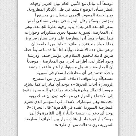
موضحاً أنه تبادل مع الأمين العام نبيل العربي وجهات
النظر بشأن الوضع لاسيما في ظل الأفكار المطروحة،
ومنها خطة المبعوث الأممي ستيفان دي ميستورا
ومؤتمر موسكو.وقال البحرة، في مؤتمر صحافي أمس
بمقر الجامعة العربية: «أبدينا وجهة نظرنا للجامعة، وهي
أن المعارضة السورية نفسها تجري مشاورات وحوارات
فيما بينها»، مبيناً أن المعارضة على وعي بشأن ضرورة
هذا الحوار منذ فترة.وأضاف: «طلبنا من الجامعة أن
ترعى مثل هذه الأنشطة، وأبلغناها أننا قدمنا سابقاً خطة
طريق كاملة لتحقيق السلام في مؤتمر جنيف، ودرسنا
وجود أفكار لدى أطراف أخرى من المعارضة»، موضحاً
أن المعارضة ستتحمل مسؤولياتها عبر «اعتماد وثيقة
واحدة تعتمد في أي محادثات للسلام في سورية
مستقبلاً».وما موقف الائتلاف السوري من المقترح
الروسي؟ أجاب البحرة: «لا توجد أي مبادرات كما يشاع،
وروسيا لا تملك مبادرة واضحة، وما تدعو إليه مجرد دعوة
إلى الاجتماع والحوار في موسكو، دون أن تملك رؤية
محددة».وهل سيشارك الائتلاف في المؤتمر الذي تعتزم
المعارضة السورية عقده في القاهرة؟ قال البحرة: «لا
يوجد أي دعوات رسمية حالياً، لا إلى القاهرة ولا إلى
موسكو أو غيرهما، بل هناك حوار بين أطراف المعارضة
السورية دون تدخلات من أي طرف».