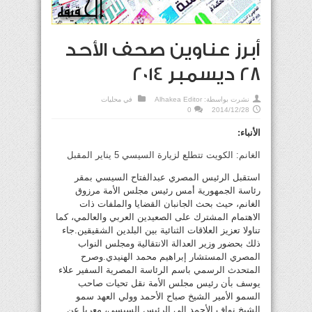
أبرز عناوين صحف الأحد
28 ديسمبر 2014
نشرت بواسطة:
Alhakea Editor
في
محليات
0
2014/12/28
الأنباء:
الغانم: الكويت تتطلع لزيارة السيسي 5 يناير المقبل
استقبل الرئيس المصري عبدالفتاح السيسي بمقر
رئاسة الجمهورية أمس رئيس مجلس الأمة مرزوق
الغانم، حيث بحث الجانبان القضايا والملفات ذات
الاهتمام المشترك على الصعيدين العربي والعالمي، كما
تناولا تعزيز العلاقات الثنائية بين البلدين الشقيقين.جاء
ذلك بحضور وزير العدالة الانتقالية ومجلس النواب
المصري المستشار إبراهيم محمد الهنيدي.وصرح
المتحدث الرسمي باسم الرئاسة المصرية السفير علاء
يوسف بأن رئيس مجلس الأمة نقل تحيات صاحب
السمو الأمير الشيخ صباح الأحمد وولي العهد سمو
الشيخ نواف الأحمد الى الرئيس السيسي، معربا عن