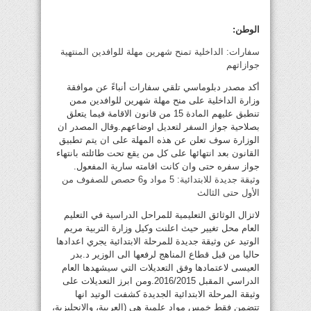
الوطن:
سفارات: الداخلية تمنح شهرين مهلة للوافدين المنتهية
جوازاتهم
أكد مصدر دبلوماسي تلقي سفارات أنباءً عن موافقة
وزارة الداخلية على منح مهلة شهرين للوافدين ممن
تنطبق عليهم المادة 15 من قانون الاقامة فيما يتعلق
بصلاحية جواز السفر لتعديل اوضاعهم.وقال المصدر ان
الوزارة سوف تعلن عن هذه المهلة على ان يتم تطبيق
القانون بعد انتهائها على كل من يقع تحت طائلته بانتهاء
جواز سفره حتى وان كانت اقامته سارية المفعول.
وثيقة جديدة للابتدائية: 5 مواد و6 حصص للصفوف من
الأول حتى الثالث
لاتزال الوثائق التعليمية للمراحل الدراسية في التعليم
العام محل تغيير حيث اعلنت وكيل وزارة التربية مريم
الوتيد عن وثيقة جديدة للمرحلة الابتدائية يجري اعدادها
حاليا من قبل قطاع المناهج لرفعها الى الوزير د.بدر
العيسى لاعتمادها وفق التعديلات التي سيشهدها العام
الدراسي المقبل 2016/2015.ومن ابرز التعديلات على
وثيقة المرحلة الابتدائية الجديدة كشفت الوتيد انها
تتضمن فقط خمس مواد علمية هي (العربية، والانجليزية،