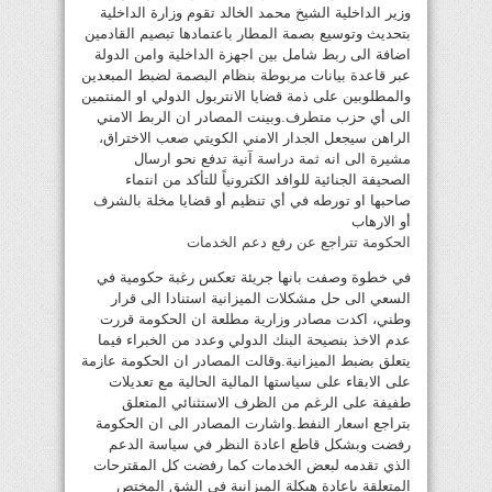
وزير الداخلية الشيخ محمد الخالد تقوم وزارة الداخلية
بتحديث وتوسيع بصمة المطار باعتمادها تبصيم القادمين
اضافة الى ربط شامل بين اجهزة الداخلية وامن الدولة
عبر قاعدة بيانات مربوطة بنظام البصمة لضبط المبعدين
والمطلوبين على ذمة قضايا الانتربول الدولي او المنتمين
الى أي حزب متطرف.وبينت المصادر ان الربط الامني
الراهن سيجعل الجدار الامني الكويتي صعب الاختراق،
مشيرة الى انه ثمة دراسة آنية تدفع نحو ارسال
الصحيفة الجنائية للوافد الكترونياً للتأكد من انتماء
صاحبها او تورطه في أي تنظيم أو قضايا مخلة بالشرف
أو الارهاب
الحكومة تتراجع عن رفع دعم الخدمات
في خطوة وصفت بانها جريئة تعكس رغبة حكومية في
السعي الى حل مشكلات الميزانية استنادا الى قرار
وطني، اكدت مصادر وزارية مطلعة ان الحكومة قررت
عدم الاخذ بنصيحة البنك الدولي وعدد من الخبراء فيما
يتعلق بضبط الميزانية.وقالت المصادر ان الحكومة عازمة
على الابقاء على سياستها المالية الحالية مع تعديلات
طفيفة على الرغم من الظرف الاستثنائي المتعلق
بتراجع اسعار النفط.واشارت المصادر الى ان الحكومة
رفضت وبشكل قاطع اعادة النظر في سياسة الدعم
الذي تقدمه لبعض الخدمات كما رفضت كل المقترحات
المتعلقة باعادة هيكلة الميزانية في الشق المختص