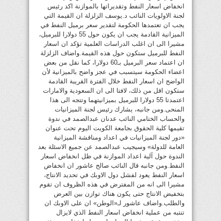
انخفاض اسعار النفط وتقديراتها بالموازنة اكد رئيس
لجنة الاولويات النائب د.يوسف الزلزلة ان القيمة التي
يجب ان تعتمدها الحكومة لتقدير سعر برميل النفط في
الميزانية القادمة يجب ان يكون حول 55 دولارا للبرميل،
مشيرا الى ان اغلب الدراسات العلمية تؤكد ان اسعار
النفط للبرميل ستكون حول هذه القيمة.واضاف الزلزلة
ان اعتماد سعر البرميل بـ60 دولارا، كما نقل من بعض
اعضاء الحكومة سيتسبب في عجز واضح بالميزانية لأن
الواضح ان اسعار النفط خلال الفترة القريبة القادمة
ستكون اقل من ذلك، لافتا الى ان السعودية والامارات
اعتمدتا 55 دولارا للبرميل بميزانيتهما وتتجه الى هذا
المنحى.ومن جانبه، يشارك رئيس لجنة الميزانيات
والحساب الختامي النائب عدنان عبدالصمد في ندوة
تقيمها كلية الحقوق بجامعة الكويت اليوم تحت عنوان
«دور لجنة الميزانيات في اعداد ومناقشة الميزانية
العامة للدولة» وسيجيب عبدالصمد عن جميع الاسئلة بعد
الندوة حول آلية اعداد الموازنة في ظل انخفاض اسعار
النفط.ومن جانبه قال النائب صالح عاشور ان انخفاض
اسعار النفط يعود لفشل دول الاوبك في تحديد الانتاج،
مشيرا الى انه من المفترض في هذه الظروف ان تقوم
بتخفيض الانتاج حتى يكون هناك توازن بين العرض
والطلب.واضاف عاشور لـ«الوطن» ان على الاوبك ان
تنتبه من عملية انخفاض اسعار النفط الذي لايزال