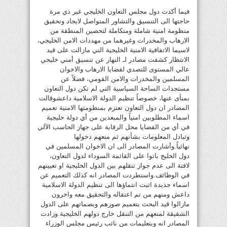
فيما أكدت دول مجلس التعاون الخليجي غير ذي مرة
حاجتها الى التنسيق والتشاور المتواصل لايجاد وتحقيق
منظومة امنية شاملة ومتكاملة لتحصين المنطقة من
الارهاب والمخدرات وغيرهما من مهددات الامن الخليجي،
لاسيما الاتفاقية الامنية الخليجية التي مازالت على قيد
الانتظار كشفت مصادر لـ النهار عن تنسيق أمني خليجي
عالي المستوى للتصدي لقضايا الارهاب والاخوان
المسلمين والمخدرات والامن القومي، فضلاً عن
مستجدات الساحة السياسية التي لم تكن دول التعاون
بمنأى عنها، خصوصاً تنظيم الدولة الاسلامية داعشوقالت
المصادر ان دول التعاون تعتزم بمنظومتها الامنية تعميم
اسماء المطلوبين امنياً والمبعدين من أي دولة خليجية
في أي من القضايا محل الرقابة على جهاز الحاسب الآلي
وتبادل المعلومات بشأنهم ثم منعهم دخولها
نهائياً.وأشارت المصادر الى ان الاخوان المسلمين في
دول الخليج باتوا على القائمة السوداء لدول التعاون،
لافتة الى عدم جواز تنقلهم بين الدول الخليجية او تعيينهم
في الوظائف.واستطردت المصادر انه كذلك التعميم عن
اسماء جديدة اثبت انتماؤها الى تنظيم الدولة الاسلامية
داعش ومنهم من تم اعتقاله والتحقيق معه واخرون
مازالوا قيد البحث بتعميم صورهم وبصماتهم على الدول
الشقيقة لمنعهم من التنقل خارج دولهم الخليجية.وزادت
المصادر انه وبتعليمات من نائب رئيس مجلس الوزراء