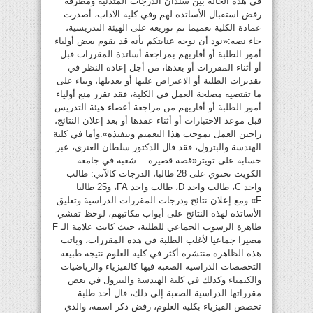
في هذه الحالة بين سندان الدرجات المتدنية ومطرقة
رفض استقبال الأساتذة لهم.وفي كلية الآداب، أصدرت
عمادة الكلية تعميما تم توزيعه على الهيئة التدريسية،
جاء نصه:«نود أن نوجه عنايتكم بأنه قد يقوم بعض أولياء
أمور الطلبة أو أقاربهم بمراجعة أساتذة المقررات قبل
أو أثناء المقررات أو بعدها، من أجل إعادة النظر في
تقديرات الطلبة أو الاعتراض عليها أو تعديلها، وبناء على
ما تقتضيه مصلحة العمل في الكلية، فقد تقرر منع أولياء
أمور الطلبة أو أقاربهم من مراجعة أعضاء هيئة التدريس
قبل موعد الاختبارات أو أثناء عقدها أو بعد إعلان النتائج،
راجين العمل بموجب هذا التعميم وتنفيذه».وأما في كلية
الهندسة والبترول، فقد قال الدكتور سلطان العنزي، عبر
حسابه على تويتر«قصة قصيرة… شعبة في جامعة
الكويت تحتوي على 28 طالبا، الدرجات كالآتي: طالب
واحد C، طالب واحد D، طالب واحد FA، و25 طالبا
F».ومع إعلان نتائج ودرجات المقررات الدراسية وتعليق
الأساتذة لهذه النتائج على أبواب مكاتبهم، لوحظ تفشي
ظاهرة الرسوب الجماعي للطلبة، حيث كانت علامة الـ F
مصيرا جماعيا لأغلب الطلبة في هذه المقررات، وباتت
هذه الظاهرة منتشرة أكثر في كلية العلوم نتيجة طبيعة
التخصصات الدراسية الصعبة فيها كالفيزياء والرياضيات
والكيمياء وكذلك في كلية الهندسة والبترول في بعض
مقرراتها الدراسية الصعبة.إلى ذلك، قال أحد طلبة
تخصص الفيزياء بكلية العلوم، رفض ذكر اسمه، والذي