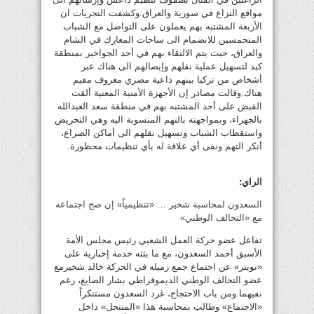
مواقع النزاع في سورية والعراق.وكشفت التحريات ان
الأربعة المشتبه بهم يعملون على التواصل مع الشباب
المتحمسين للانضمام الى ساحات المعارك في الشام
والعراق، حيث يتم الالتقاء بهم في أحد الجواخير بمنطقة
كبد لتسهيل عملية نقلهم وإيصالهم الى هناك عبر
أشخاص من تركيا بينهم داعية مصري معروف مقيم
هناك.وقالت مصادر إن الأجهزة الأمنية المعنية ألقت
القبض على أحد المشتبه بهم في منطقة سعد العبدالله
بالجهراء، وبمواجهته بالتهم المنسوبة اليه وهي التحريض
واستقطاب الشباب وتسهيل نقلهم الى أماكن الصراع،
أنكر التهم ونفى أي علاقة له بأي تنظيمات محظورة.
الراي:
السعدون لمحاسبة شخير … «تنظيمياً» إن صح اجتماعه
مع «التحالف الوطني»
تفاعل عضو حركة العمل الشعبي رئيس مجلس الأمة
الأسبق أحمد السعدون، مع ما بثته خدمة إخبارية على
«تويتر» عن اجتماع جمع زميله في الحركة خالد شخيرمع
عضو التحالف الوطني الديموقراطي بشار الصايغ، رغم
نفيهما.ومن باب الاحتجاج، غرد السعدون مستنكراً
«الاجتماع» وطالب بمحاسبة هذا «المنتحل» داخل