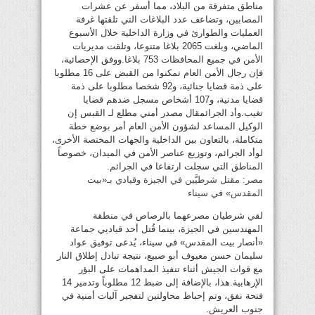
مناطق متفرقة من البلاد، مما أسفر عن عشرات
المصابين، وتضاعف عدد البلاغات التي تلقتها غرفة
العمليات والطوارئ في وزارة الداخلية خلال الأسبوع
الماضي، وبلغت 2065 بلاغا متنوعا، وتلقت مديريات
الأمن في جميع المحافظات 753 بلاغا.ووفق الإحصائية،
فإن رجال الأمن العام تمكنوا من القبض على 16 مطلوبا
على ذمة قضايا جنائية، و92 شخصا مطلوبا على ذمة
قضايا مدنية، و107 أشخاص مسجل ضدهم قضايا
تغيب.وأد الجرائمقال مصدر أمني مطلع لـ القبس إن
الوكيل المساعد لشؤون الأمن العام أمر بوضع خطة
متكاملة، بالتعاون بين الداخلية والجهات المختصة الأخرى،
لوأد الجرائم، وتوزيع عناصر الأمن في الميدان، خصوصاً
المناطق التي سجلت ارتفاعا في الجرائم.
مصر: مقتل شرطيَّين في الجيزة وقيادي بـ«بيت
المقدس» في سيناء
لقي شرطيان مصرعهما بالرصاص في منطقة
المهندسين في الجيزة، بينما قُتل أحد قياديي جماعة
«أنصار بيت المقدس» في سيناء، يُدعى توفيق عواد
سليمان حسن معيوف أبو صبيع، نتيجة تبادل إطلاق النار
مع قوات الجيش أثناء تنفيذ المداهمات على البؤر
الإرهابية.هذا، بالإضافة إلى ضبط 12 مطلوباً وتدمير 14
فتحة نفق، وتم إحباط محاولتين لتفجير آليات أمنية في
جنوب العريش.