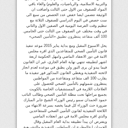
والتربية الاسلامية، والرياضيات، والعلوم) والغاء باقي
المواد للصفوف من الاول حتى الثالث.واضافت ان
الوثيقة تتضمن ايضا خفض عدد الحصص من سبع الى
ست حصص في اليوم الدراسي للصفوف الثلاثة مع
تنظيم وقت الفرصة اليومية في الصفين الاول والثاني
في وقت مختلف عن الصفوف من الثالث حتى الخامس.
100 ألف متقاعد ينتظرون تطبيق «التأمين الصحي»
يحل الاسبوع المقبل ومع بداية يناير 2015 موعد تنفيذ
قانون التأمين الصحي للمتقاعدين الذي اقره مجلس
الامة في دور الانعقاد الماضي وامهل الحكومة اربعة
اشهر لتطبيقه تنتهي نهاية العام الجاري، غير ان القانون
فيما يبدو لن يرى النور ولن يطبق في موعده لعدم انجاز
لائحته التنفيذية.ويغطي القانون المذكور فور تنفيذه ما
يقارب 100 الف متقاعد ومتقاعدة من المواطنين
ينتظرون شمولهم بالتأمين الصحي للحصول على
العلاجات اللازمة في المستشفيات الخاصة بالكويت
بجميع مراحلها تحت مظلة التأمين الصحي.وطالب النائب
حمود الحمدان سمو رئيس الوزراء الشيخ جابر المبارك
ضرورة حث الوزراء كل فيما يخصه بسرعة الانتهاء من
اللائحة التنفيذية لقانون التأمين الصحي للمتقاعدين
والذي اقره مجلس الامة في دور انعقاده الماضي
ويفترض ان يبدأ تطبيقه بداية العام المقبل.وقال
الحمدان لـ«الوطن» ان السلطتين التنفيذية والتشريعية