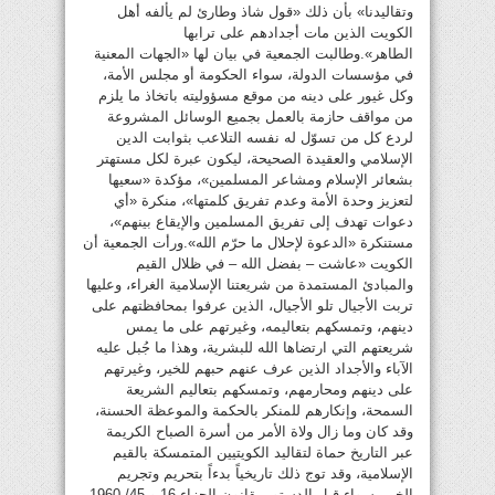
وتقاليدنا» بأن ذلك «قول شاذ وطارئ لم يألفه أهل
الكويت الذين مات أجدادهم على ترابها
الطاهر».وطالبت الجمعية في بيان لها «الجهات المعنية
في مؤسسات الدولة، سواء الحكومة أو مجلس الأمة،
وكل غيور على دينه من موقع مسؤوليته باتخاذ ما يلزم
من مواقف حازمة بالعمل بجميع الوسائل المشروعة
لردع كل من تسوّل له نفسه التلاعب بثوابت الدين
الإسلامي والعقيدة الصحيحة، ليكون عبرة لكل مستهتر
بشعائر الإسلام ومشاعر المسلمين»، مؤكدة «سعيها
لتعزيز وحدة الأمة وعدم تفريق كلمتها»، منكرة «أي
دعوات تهدف إلى تفريق المسلمين والإيقاع بينهم»،
مستنكرة «الدعوة لإحلال ما حرّم الله».ورأت الجمعية أن
الكويت «عاشت – بفضل الله – في ظلال القيم
والمبادئ المستمدة من شريعتنا الإسلامية الغراء، وعليها
تربت الأجيال تلو الأجيال، الذين عرفوا بمحافظتهم على
دينهم، وتمسكهم بتعاليمه، وغيرتهم على ما يمس
شريعتهم التي ارتضاها الله للبشرية، وهذا ما جُبل عليه
الآباء والأجداد الذين عرف عنهم حبهم للخير، وغيرتهم
على دينهم ومحارمهم، وتمسكهم بتعاليم الشريعة
السمحة، وإنكارهم للمنكر بالحكمة والموعظة الحسنة،
وقد كان وما زال ولاة الأمر من أسرة الصباح الكريمة
عبر التاريخ حماة لتقاليد الكويتيين المتمسكة بالقيم
الإسلامية، وقد توج ذلك تاريخياً بدءاً بتحريم وتجريم
الخمر سواء قبل الدستور بقانون الجزاء 16 و 45/ 1960