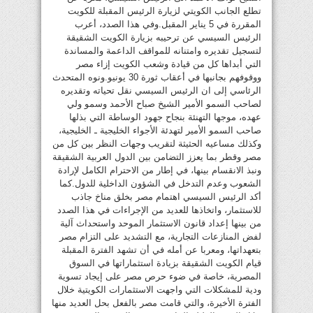
تطلع الجانب الكويتي لزيارة الرئيس المقبلة للكويت
المقررة في 5 يناير المقبل.وفي هذا الصدد، أعرب
الرئيس السيسي عن ترحيبه بزيارة الكويت الشقيقة
لتسجيل تقديره وامتنانه للمواقف الداعمة والمساندة
التي أبداها كل من قيادة وشعب الكويت إزاء مصر
ووقوفهم بجانبها في أعقاب ثورة 30 يونيو.ونوه المتحدث
الرئاسي إلى ان الرئيس السيسي نقل تحياته وتقديره
لصاحب السمو الأمير الشيخ صباح الأحمد وسمو ولي
عهده، موجها التهنئة بنجاح جهود الوساطة التي بذلها
صاحب السمو الأمير لتهدئة الأجواء الخليجية ـ الخليجية،
وكذلك مساعيه الحثيثة لتقريب وجهات النظر بين كل من
مصر وقطر بما يعزز التضامن بين الدول العربية الشقيقة
ونبذ الانقسام بينها، في إطار من الاحترام الكامل لإرادة
الشعوب وعدم التدخل في الشؤون الداخلية للدول.كما
أكد الرئيس السيسي اهتمام مصر بخلق مناخ جاذب
للاستثمار، واتخاذها للعديد من الإجراءات في هذا الصدد
من بينها إعداد قانون الاستثمار الموحد واستحداث آلية
لفض المنازعات التجارية، مع التشديد على التزام مصر
بتعهداتها، ومعربا عن أمله في أن تشهد الفترة المقبلة
قيام الكويت الشقيقة بزيادة استثماراتها في السوق
المصرية، خاصة في ضوء حرص مصر على إيجاد تسوية
ودية للمشكلات التي واجهت الاستثمارات الكويتية خلال
الفترة الأخيرة، والتي قامت مصر بالفعل بحل العديد منها