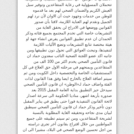
تتحملان المسؤولية في رعاية المتقاعدين وتوفير سبل
العيش الكريم والضمان الصحي لهم بعد ما قدموه
للوطن من خدمات وجهود حيث آن الاوان لأن نرد لهم
الجميل ونقدم لهم العناية اللازمة، لافتا بأن صدور
القوانين ووضعها في الادراج لن يحقق الغاية من
التشريعات خاصة التي تخدم المجتمع بجميع فئاته.وذكر
الحمدان ان عدم تطبيق القوانين يفرض انشاء جهة او
هيئة مختصة تتابع التشريعات وتضع الآليات اللازمة
لتنفيذها، وتبحث العوائق التي تحول دون تطبيقها.ومن
جانبه اكد عضو اللجنة الصحية النائب سعدون حماد ان
قانون التأمين الصحي يخدم اكثر من 100 الف من
المتقاعدين ويمنحهم في مرحلته الاول حق العلاج في كل
المستشفيات الخاصة والتخصصية داخل الكويت ومن ثم
سيتم اضافة العلاج بالخارج ايضا وفق هذا القانون لذات
الفئة.واضاف حماد لـ«الوطن» ان قانون التأمين الصحي
سيدخل حيز التطبيق بداية العامة المقبل 2015 بعد
صدوره بأربعة اشهر، مناديا الحكومة الى سرعة اصدار
لائحة القانون التنفيذية فورا حتى يطبق في يناير المقبل
دون تأخير.وذكر حماد ان قانون التأمين الصحي سيطبق
لبيان مدى نجاحه وتحقيقه الغاية المطلوبة بالنسبة
لشريحة المتقاعدين، ومن ثم سيتم تطبيقه على جميع
المواطنين من خلال اقتراح بقانون آخر تجري دراسته
من اجل تحسين الوضع الصحي في البلاد، مشيرا الى ان