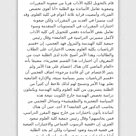
قام بالتحويل لكلية الآداب هربا من صعوبة المقررات
وصعوبة تعامل الأساتذة مع الطلبة «أنا أهوى تخصص
الفيزياء، وأمضيت قرابة ثلاثة أعوام في كلية العلوم، وقد
كنت متميزا في العديد من المقررات ولكن صعوبة
اختبارات المقررات في المستويات المتقدمة وسوء
تعامل بعض الأساتذة دفعني للتحويل إلى كلية الآداب
لأكمل مسيرتي الدراسية في الجامعة».وقال رئيس
جمعية كلية الهندسة والبترول فهد العجمي، إن «قسم
الرياضيات بكلية العلوم يصعب الاختبارات على الطلاب
والطالبات، وهذا الأمر أصبح عادة لدى الطلبة حيث من
المعروف أن اختبارات هذا القسم تعجيزية»، مضيفا بأنه
«العام الماضي كان هناك اعتصام على هذا الأمر ولم
يثمر الاعتصام عن أي فائدة مرجوة».اضاف العجمي أن
«قسم الرياضيات يسير بسياسة سيئة، والإدارة الجامعية
تعلم بهذا الأمر وتسمح لهم لذلك نلاحظ أن كثيراً من
الطلبة يتسربون من كلية العلوم وكلية الهندسة ويكملون
دراسة تخصص الهندسة خارج الكويت نتيجة هذه
السياسة التعجيزية والتطفيشية».وتساءل العجمي من
يحاسب الدكتور في الجامعة؟ لا أحد، حتى أن هناك
أساتذة يأتون باختبارات من خارج منهج المقرر الدراسي،
فمن يحاسبهم؟.وقال رئيس جمعية كلية العلوم سعود
العنزي، إن «قضية الرسوب الجماعي والاختبارات الصعبة
هي قضية قديمة وتعود لسنوات ولكن لم يجد الطلبة
آذانا صاغية لهم حيث تصعب المقررات الدراسية