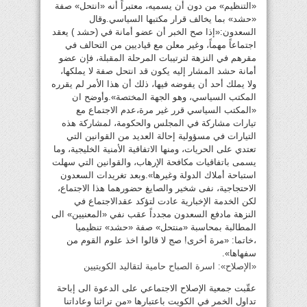
«التنظيم» من دون أن يسميه، معتبراً أنه «انتحل» صفة
«حشد» بما يخالف قرار مكتبها السياسي.وقال
السعدون:«إذا صح الخبر أن عضو أمانة في (حشد ) يعقد
اجتماعاً مهماً، وغير معلن مع قياديين من التحالف في
مقرهم في النزهة لترتيبات المرحلة المقبلة، فإن عضو
أمانة حشد المشار إليه يكون قد انتحل صفة لا يملكها،
ولا يملك أحد أن يفوضه فيها، ذلك أن هذا الأمر لم يقرره
المكتب السياسي، وهو الجهة المختصة».وأوضح ان
«المكتب السياسي قرر غير مرة،عدم الاجتماع مع
تيارات مشاركة في المجلس والحكومة، لمشاركة هذه
التيارات في مسؤولية إحالة العديد من القوانين التي
تعتدي على الحريات، ومنها الاتفاقية الأمنية الخليجية، وما
يسمى باتفاقيات مكافحة الإرهاب، والقوانين التي سهلت
استباحة أملاك الدولة وغيرها».وبعد تغريدات السعدون
الاحتجاجية، نفى شخير والصايغ حضورهما هذا الاجتماع،
لكن الخدمة الإخبارية عادت لتؤكد عقدالاجتماع في
النزهة مادفع السعدون مجدداً عقب نفي «المعنيين» الى
المطالبة بمحاسبة «منتحل» صفة «حشد» تنظيميا
،خاتما: «مرة أخرى! صج لا قالوا اخذ علوم القوم من
سفهاها».
«الإصلاح»: اسرة الصباح حامية لتقاليد الكويتيين
عقّبت جمعية الإصلاح الاجتماعي على الدعوة الى إباحة
تداول الخمر في الكويت باعتبارها «من تراثنا وعاداتنا