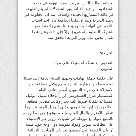
لحماية الطلبة الدارسين من ضربة نووية في جامعة
الشدادية أمر جيد، الا انه يثير الشك لأنه لم يتم تطبيقه
في كافة المشاريع الجديدة.واضاف: بما ان الحكومة لم
تعمم التجربة وبما ان ملجأ الجامعة كان احد اسباب
التأخير في انهاء المشروع، فإننا نشم رائحة تنفيع
للشركة المعنية بالمشروع، وإلا فإن ذلك يعتبر هدرا
للمال يتعين على وزير التربية التحقق منه.
الجريدة:
التحقيق مع شبكة للاستيلاء على مواد
التموين
على خلفية جملة اتهامات وجهتها النيابة العامة إلى شبكة
تضم موظفين بوزارة التجارة بينهم وكيل مساعد، منها
الاستيلاء على مواد التموين، أصدر النائب العام
المستشار ضرار العسعوسي قراراً بإخلاء سبيل الوكيل
المساعد بكفالة قدرها ألف دينار.وقالت مصادر مطلعة
لـ«الجريدة» إن النيابة وجهت إلى الوكيل المساعد تهماً
تتعلق بالإضرار بالمال العام، والعلم بوقوع جريمة لم يقم
بالتبليغ عنها، مع تورطه في شبهات تزوير عبر الاستيلاء
على بطاقات تموين ومواد تموينية دون وجه حق، مبينة
أن تلك القضية التي كشفتها تحريات المباحث الجنائية
تضم كذلك أشخاصاً من خارج الوزارة.وأضافت المصادر