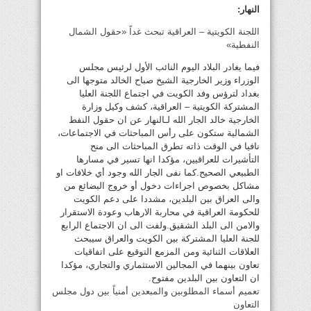
النهار:
اللجنة الكويتية – العراقية تبحث غداً «حقول الشمال
النفطية»
فيما يغادر البلاد اليوم النائب الأول لرئيس مجلس
الوزراء وزير الخارجية الشيخ صباح الخالد متوجها الى
بغداد لترؤس وفد الكويت في اجتماع اللجنة العليا
المشتركة الكويتية – العراقية، كشف وكيل وزارة
الخارجية خالد الجار الله لـالنهار عن ان حقول النفط
الشمالية ستكون على رأس المباحثات في الاجتماعات،
نافيا في الوقت ذاته تطرق المباحثات الى منح
التأشيرات للعراقيين، مؤكدا انها تسير في مسارها
الطبيعي الصحيح.كما نفى الجار الله وجود أي خلافات او
مشاكل بخصوص اجراءات دخول أو خروج البضائع من
والى العراق بين البلدين، مشددا على دعم الكويت
للحكومة العراقية في محاربة الارهاب وعودة الاستقرار
والامن الى البلد الشقيق.ولفت الى ان الاجتماع الرابع
للجنة العليا المشتركة بين الكويت والعراق سيبحث
العلاقات الثنائية ومن المزمع التوقيع على اتفاقيات
تعاون بينهما في المجالين الاستثماري والتجاري، مؤكدا
ان التعاون بين البلدين مفتوح.
تعميم أسماء المطلوبين والمبعدين أمنياً بين دول مجلس
التعاون