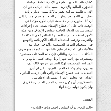
كشف نائب المدير العام في الإدارة العامة للإطفاء
للشؤون المالية والإدارية العميد خالد التركيت عن ان
الإدارة طلبت ميزانية تقدر بـ 173 مليون دينار بزيادة
تصل إلى 40 مليون دينار عن العام المنصرم، مشيرا إلى
أن 115 مليون دينار مخصصة للباب الأول، مؤكدا في
الوقت ذاته على أن قطاع الإطفاء بصدد اتخاذ إجراءات
لتنفيذ سياسة الدولة الخاصة بتقليص الإنفاق، ومن هذه
الأمور استخدام المياه المعالجة الطاهرة في المكافحة
والتدريب وترشيد استخدام الطاقة الكهربائية والتوسع
في استخدام الطاقة الشمسية.وأكد في حوار مع
«الأنباء» ان الإدارة لم تتلق طلبا من الحكومة بمنع صرف
المكافآت الممتازة وبالتالي فإن هذه المكافآت مستمرة
وستصرف مع راتب شهر أبريل وبحد أقصى مايو، وان
الميزانية المخصصة لهذا البند تتراوح بين 600 ألف
ومليون دينار.وكشف العميد التركيت عن ان أبرز
التعديلات على قطاع الإطفاء والتي تأتي ترجمة للقانون
الصادر عن مجلس الوزراء بمساواة الإطفائيين
بالعسكريين أن يكون منصب المدير العام برتبة فريق
وان يكون نوابه برتبة لواء.
القبس:
«المرافق»: توجُّه لتقليص اختصاصات «البلدية»