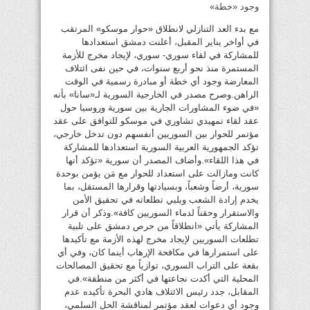
وجود «خطة»
مع بدء العد التنازلي لانطلاق «حوار موسكو» المرتقب
في أواخر يناير المقبل، أعلنت دمشق استعدادها
للمشاركة في لقاء سوري- سوري، لإيجاد مخرج للأزمة
المستمرة منذ نحو أربع سنوات، في حين نفى ائتلاف
المعارضة وجود أي خطة أو مبادرة رسمية في الوقت
الراهن.وصرح مصدر في الخارجية السورية لـ«سانا» بأنه
«في ضوء المشاورات الجارية بين سورية وروسيا حول
عقد لقاء تمهيدي تشاوري في موسكو للتوافق على عقد
مؤتمر للحوار بين السوريين أنفسهم دون تدخل خارجي،
تؤكد الجمهورية العربية السورية استعدادها للمشاركة
في هذا اللقاء».وأضاف المصدر أن سورية «تؤكد أنها
كانت ومازالت على استعداد للحوار مع مَن يؤمن بوحدة
سورية، أرضاً وشعباً، وبسيادتها وقرارها المستقل، بما
يخدم إرادة الشعب ويلبي تطلعاته في تحقيق الأمن
والاستقرار وحقناً لدماء السوريين كافة».وذكر أن قرار
المشاركة يأتي «انطلاقاً من حرص دمشق على تلبية
تطلعات السوريين لإيجاد مخرج لهذه الأزمة مع تأكيدها
على استمرارها في مكافحة الإرهاب أينما كان، وفي أي
بقعة على التراب السوري، توازياً مع تحقيق المصالحات
المحلية التي أكدت نجاعتها في أكثر من منطقة».في
المقابل، جدد رئيس الائتلاف هادي البحرة تأكيده عدم
وجود أي دعوات لعقد مؤتمر لمناقشة الحل السلمي،