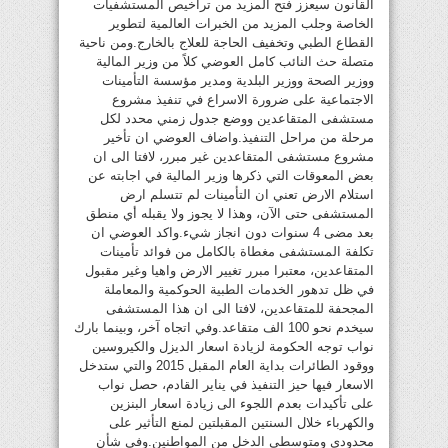
القانون سيعزز فتح المزيد من تراخيص المستشفيات
الخاصة وجلب المزيد من الخبرات العالمية لتطوير
القطاع الطبي وتخفيف الحاجة للعلاج بالخارج.ومن ناحية
متصلة حث النائب كامل العوضي كلاً من وزير المالية
ووزير الصحة ووزير البلدية ومدير مؤسسة التأمينات
الاجتماعية على ضرورة الاسراع في تنفيذ مشروع
مستشفى المتقاعدين ووضع جدول زمني محدد لكل
مرحلة من مراحل التنفيذ.واضاف العوضي ان تأخير
مشروع مستشفى المتقاعدين غير مبرر، لافتا الى ان
بعض المعوقات التي ذكرها وزير المالية في اجابته عن
استلام الارض تعني ان التأمينات لم تتسلم ارض
المستشفى حتى الآن، وهذا لا يجوز ولا يقبله أي منطق
بعد مضى 4 سنوات دون انجاز شيء.واكد العوضي ان
تكلفة المستشفى مغطاة بالكامل من فوائد تأمينات
المتقاعدين، معتبرا مبرر تغيير الارض واهيا وغير مقبول
في ظل تدهور الخدمات الطبية الحوكمية والمعاملة
المجحفة للمتقاعدين، لافتا الى ان هذا المستشفى
سيخدم نحو 100 الف متقاعد.وفي اتجاه آخر، وبينما بارك
نواب توجه الحكومة لزيادة اسعار الديزل والكيروسين
ووقود الطائرات بداية العام المقبل 2015 والتي ستدخل
الاسعار فيها حيز التنفيذ في يناير القادم، حصل نواب
على تأكيدات بعدم اللجوء الى زيادة اسعار البنزين
والكهرباء خلال السنتين المقبلتين لمنع التأثير على
محدودي ومتوسطي الدخل من المواطنين.وفي شأن