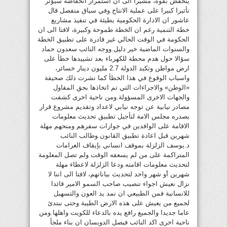
ينخفض بقوة، مشيرا الى ان استمرار انخفاضه سيؤثر
تأثيرا كبيرا على عملية الانتاج.وفي سياق منفصل قال
عاشور ان الادارة الحكومية بطيئة في تنفيذ مشاريع
خطة التنمية رغم ان الخطة طموحة وكبيرة، لافتا الى ان
الحكومة في الوقت الحالي غير قادرة على تطبيق الخطة
والسنوات الماضية خير دليل.ووجه النائب سعدون حماد
سؤالا حول هدم محطة للكهرباء بعد تشييدها خطأ على
ارض مواطن وتكبد الدولة 2.7 مليون دينار خسائر،
واسباب الوقوع في هذا الخطأ كما نشرت ذلك صحيفة
«الوطن» والاجراءات التي تم اتخاذها بحق المقاول
والجهات الاخرى المسؤولة.ومن ناحية اخرى كشفت
مصادر نيابية عن توجه نيابي لاعداد وتقديم مشروع قرار
يصدره مجلس الامة لتأجيل تطبيق تحديث معلومات
الاقامة على الوافدين في جوازات سفرهم ومنحهم مهلة
شهرين قبل اعادة تطبيق القانون.وطالب النائب
د.يوسف الزلزلة بموقف انساني بإيقاف الغرامات
المتراكمة على من لم يسعفه الوقت ولم تصل المعلومة
لتحديث معلومات اقامته.ودعا الزلزلة لاعطاء مهلة
شهرين أو شهر واحد لتحديث بياناتهم، لافتا الى اننا لا
نزال نعيش اجواء تنصيب صاحب السمو الامير قائدا
للانسانية فمن الطبيعي ان نمد يد العون والتسهيل
لجميع من يعيش على هذه الارض الطيبة وحتى نبتدئ
عاما جديدا والجميع رافع يده بالدعاء للكويت واهلها.ومن
ناحية اخرى اكد النائب فيصل الدويسان ان بناء ملجأ