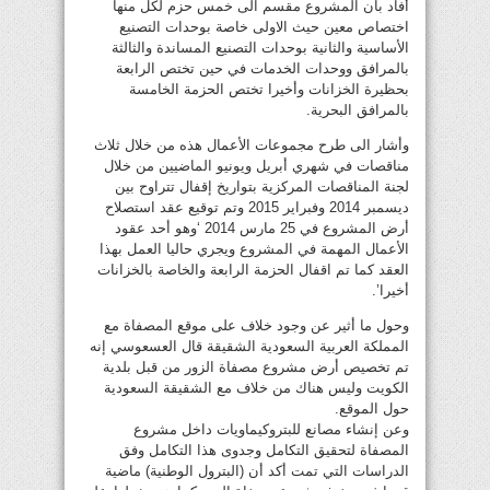
أفاد بأن المشروع مقسم الى خمس حزم لكل منها
اختصاص معين حيث الاولى خاصة بوحدات التصنيع
الأساسية والثانية بوحدات التصنيع المساندة والثالثة
بالمرافق ووحدات الخدمات في حين تختص الرابعة
بحظيرة الخزانات وأخيرا تختص الحزمة الخامسة
بالمرافق البحرية.
وأشار الى طرح مجموعات الأعمال هذه من خلال ثلاث
مناقصات في شهري أبريل ويونيو الماضيين من خلال
لجنة المناقصات المركزية بتواريخ إقفال تتراوح بين
ديسمبر 2014 وفبراير 2015 وتم توقيع عقد استصلاح
أرض المشروع في 25 مارس 2014 ‘وهو أحد عقود
الأعمال المهمة في المشروع ويجري حاليا العمل بهذا
العقد كما تم اقفال الحزمة الرابعة والخاصة بالخزانات
أخيرا’.
وحول ما أثير عن وجود خلاف على موقع المصفاة مع
المملكة العربية السعودية الشقيقة قال العسعوسي إنه
تم تخصيص أرض مشروع مصفاة الزور من قبل بلدية
الكويت وليس هناك من خلاف مع الشقيقة السعودية
حول الموقع.
وعن إنشاء مصانع للبتروكيماويات داخل مشروع
المصفاة لتحقيق التكامل وجدوى هذا التكامل وفق
الدراسات التي تمت أكد أن (البترول الوطنية) ماضية