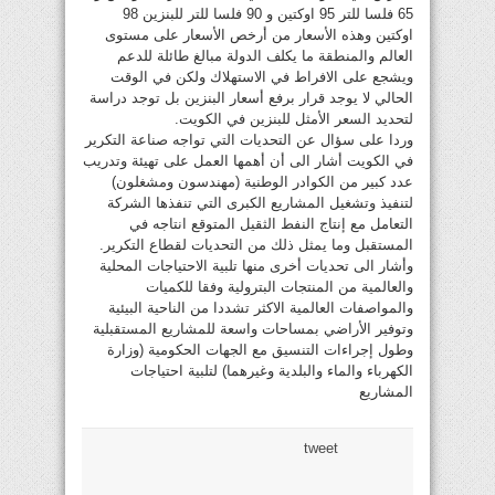
65 فلسا للتر 95 اوكتين و 90 فلسا للتر للبنزين 98
اوكتين وهذه الأسعار من أرخص الأسعار على مستوى
العالم والمنطقة ما يكلف الدولة مبالغ طائلة للدعم
ويشجع على الافراط في الاستهلاك ولكن في الوقت
الحالي لا يوجد قرار برفع أسعار البنزين بل توجد دراسة
لتحديد السعر الأمثل للبنزين في الكويت.
وردا على سؤال عن التحديات التي تواجه صناعة التكرير
في الكويت أشار الى أن أهمها العمل على تهيئة وتدريب
عدد كبير من الكوادر الوطنية (مهندسون ومشغلون)
لتنفيذ وتشغيل المشاريع الكبرى التي تنفذها الشركة
التعامل مع إنتاج النفط الثقيل المتوقع انتاجه في
المستقبل وما يمثل ذلك من التحديات لقطاع التكرير.
وأشار الى تحديات أخرى منها تلبية الاحتياجات المحلية
والعالمية من المنتجات البترولية وفقا للكميات
والمواصفات العالمية الاكثر تشددا من الناحية البيئية
وتوفير الأراضي بمساحات واسعة للمشاريع المستقبلية
وطول إجراءات التنسيق مع الجهات الحكومية (وزارة
الكهرباء والماء والبلدية وغيرهما) لتلبية احتياجات
المشاريع
tweet