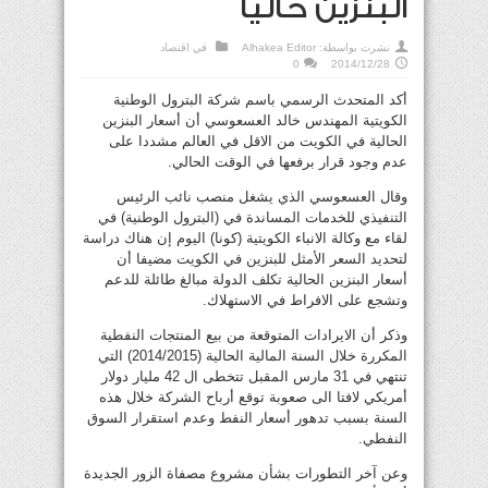
البنزين حالياً
نشرت بواسطة:
Alhakea Editor
في
اقتصاد
0
2014/12/28
أكد المتحدث الرسمي باسم شركة البترول الوطنية
الكويتية المهندس خالد العسعوسي أن أسعار البنزين
الحالية في الكويت من الاقل في العالم مشددا على
عدم وجود قرار برفعها في الوقت الحالي.
وقال العسعوسي الذي يشغل منصب نائب الرئيس
التنفيذي للخدمات المساندة في (البترول الوطنية) في
لقاء مع وكالة الانباء الكويتية (كونا) اليوم إن هناك دراسة
لتحديد السعر الأمثل للبنزين في الكويت مضيفا أن
أسعار البنزين الحالية تكلف الدولة مبالغ طائلة للدعم
وتشجع على الافراط في الاستهلاك.
وذكر أن الايرادات المتوقعة من بيع المنتجات النفطية
المكررة خلال السنة المالية الحالية (2014/2015) التي
تنتهي في 31 مارس المقبل تتخطى ال 42 مليار دولار
أمريكي لافتا الى صعوبة توقع أرباح الشركة خلال هذه
السنة بسبب تدهور أسعار النفط وعدم استقرار السوق
النفطي.
وعن آخر التطورات بشأن مشروع مصفاة الزور الجديدة