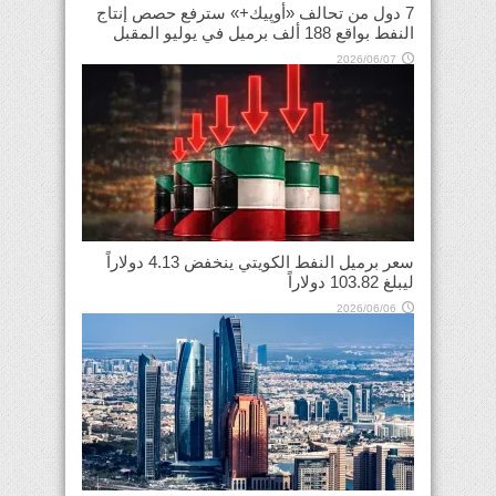
7 دول من تحالف «أوپيك+» سترفع حصص إنتاج
النفط بواقع 188 ألف برميل في يوليو المقبل
2026/06/07
سعر برميل النفط الكويتي ينخفض 4.13 دولاراً
ليبلغ 103.82 دولاراً
2026/06/06