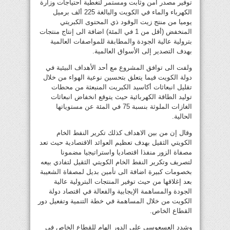
توفير مصدر آمن وثابت ومستمر لتغطية احتياجات وزارة
الكهرباء والماء في الكويت والبالغة 225 ألف برميل
يوميا من منتج زيت الوقود ذي المحتوى الكبريتي
المنخفض (أقل من 1 في المئة) اضافة الى إنتاج منتجات
بترولية عالية الجودة والمطابقة للمواصفات العالمية
بهدف التصدير إلى الأسواق العالمية.
ولفت الى توافق المشروع مع أحد الأهداف البيئية في
دولة الكويت فيما يتعلق بتحسين نوعية الهواء من خلال
تقليل انبعاثات أكاسيد الكبريت المنبعثة من محطات
توليد الطاقة الكهربائية حيث يتوقع انخفاض انبعاثات
الغازات الملوثة بنسبة 75 في المئة عن مستوياتها
الحالية.
وقال إن من بين الاهداف كذلك تكرير النفط الخام
الكويتي الثقيل بهدف تعظيم العوائد الاقتصادية حيث تعد
مصفاة الزور منفذا اقتصاديا واستراتيجيا مضمونا
لتصريف وتكرير النفط الخام الكويتي الثقيل لتفادي بيعه
بخصومات كبيرة اضافة الى تأمين بديل لمصفاة الشعيبة
بعد إغلاقها من حيث توفير المنتجات البترولية عالية
الجودة والمساهمة الإيجابية والفعالة في اقتصاد دولة
الكويت من خلال المساهمة في خطة التنمية وتفعيل دور
القطاع الخاص.
وشدد العسعوسي على الدور الهام للقطاع الخاص في