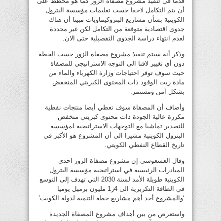
قدما في تنفيذ مشروع مصفاة الزور كما هو مخطط على
أن يتم التكامل لاحقا حسب تعليمات مؤسسة البترول
الكويتية بشأن مشاريع البتروكيماويات مبينا أن هناك
جدوى اقتصادية متوقعة من التكامل لكن غير محددة
لعدم انتهاء دراسة الجدوى التفصيلية حتى الان.
وذكر أنه سيتم تنفيذ مشروع مصفاة الزور حسب الخطة
دون أي تغيير لافتا الى التوجه الاستراتيجي للمصفاة
حيث سوف توفر احتياجات وزارة الكهرباء والماء من
مادة زيت الوقود ذات المحتوى الكبريتي المنخفض
بشكل آمن ومستمر.
وأضاف أن المصفاة سوف تعطي أيضا منتجات نفطية
مكررة عالية الجودة ذات محتوى كبريتي منخفض
للتصدير تماشيا مع التوجهات الاستراتيجية لمؤسسة
البترول الكويتية مشيرا الى أن المشروع هو الأكبر في
تاريخ القطاع النفطي الكويتي.
وقال العسعوسي إن مشروع مصفاة الزور احدى
المبادرات الرئيسية في استراتيجية مؤسسة البترول
الكويتية طويلة الأمد لسنة 2030 التي تهدف إلى التوسع
في الطاقة التكريرية الى 4ر1 مليون برميل يوميا
‘والمشروع أحد أهم مشاريع خطة التنمية لدولة الكويت’.
واستعرض من بين أهداف مشروع المصفاة الجديدة