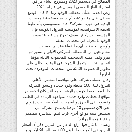
المطلاع في ديسمبر 2020 ومشروع إنشاء مرافق
استيراد الغاز الطبيعي المسال في فبراير 2021.
وعن الجديد بشأن محطات الوقود وما اذا كان الوضع
سيبقى على ما هو عليه أم سيتم خصخصة المحطات
الباقية في حوزة الشركة؟ أفاد العسعوسب بأنه طبقا
للخطة الاستراتيجية لمؤسسة البترول الكويتية فإن
المؤسسة وشركاتها سوف تخرج من قطاع تسويق
الوقود بالتجزئة في محطات التعبئة.
وأوضح أنه تنفيذا لهذه الخطة فقد تم تخصيص
مجموعتين من المحطات لشركتي الأولى والسور ثم
تقرر وقف عملية الخصخصة للمجموعة الثالثة مؤقتا
لتقييم التجربة ‘وتعمل الشركة في الوقت الحالي على
تطوير المجموعة الثالثة من المحطات الموجودة تحت
ادارتها.
وقال ‘حصلت شركتنا على موافقة المجلس الأعلى
للبترول لبناء 100 محطة وقود جديدة وتنسق الشركة
حاليا مع بلدية الكويت والهيئة العامة للاسكان لتخصيص
مواقع لمحطات وقود جديدة لمواجهة الزيادة في الطلب
وخصوصا في الطرق والتجمعات السكانية الجديدة وتم
حتى الآن تخصيص 13 موقعا وتطمح الشركة الى
تخصيص ستة مواقع أخرى قريبا لتتم المباشرة بتصميم
وانشاء هذه المواقع’.
وبشأن ما يثار حول رفع الدعم عن البنزين ذكر أن أسعار
البنزين في الكويت حاليا هي 60 فلسا للتر 91 اوكتين و