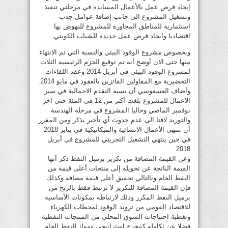
إيجاد فرص عمل بالأعمال المساندة في مرحلتي تنفيذ
وتشغيل المشروع الى جانب إضافة عوامل جذب
استثمارية للمناطق المجاورة للمشروع للنهوض بها
اقتصاديا وايجاد فرص عمل جديدة للشباب الكويتي.
وبخصوص مشروع الوقود البيئي والنسبة التي تم الانتهاء
منها حتى الان أوضح أنه تم توقيع الحزم الرئيسية الثلاث
لمشروع الوقود البيئي في أبريل 2014 وعقد اللقاءات
التحضيرية مع المقاولين الفائزين بالعقود في مايو 2014.
وأضاف العسعوسي أن نسبة التقدم الاجمالية في سير
الاعمال للمشروع بلغت أكثر من 12 في المئة حتى آخر
نوفمبر الماضي وحاليا المشروع في مرحلة الهندسة
والتوريد لافتا الى عدم حدوث أي تأخير يذكر ومن المقرر
أن تنتهي الأعمال الانشائية والميكانيكية في يناير 2018
في حين ينتهي التشغيل التجريبي للمشروع في أبريل
2018.
وعن القيمة المضافة من تكرير برميل النفط ذكر أنها
القيمة الناتجة عن تحويله إلى منتجات أعلى قيمة من
النفط الخام وبالتالي تحقيق أعلى قيمة مضافة وكذلك
فإن القيمة المضافة للتكرير لا ترتبط فقط بالربح من
برميل النفط المكرر وذلك لارتباطه بمكونات الأساسية
للاقتصاد القومي من تزويد الوقود لمحطات الكهرباء
وتغطية احتياجات السوق المحلي من المنتجات النفطية
فضلا عن تكامله كمخرج استراتيجي ومواز للنفط الخام