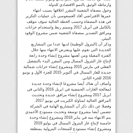
وارتباطه الوثيق بالنمو الاقتصادي للدولة.
وحول مصفاة الشعيبة المقرر اغلاقها بسبب انتهاء
عمرها الافتراضي أفاد العسعوسي بأن عمليات التكرير
في هذه المصفاة وحسب الخطة الحالية سوف تتوقف
بالكامل في أبريل 2017 وسيتم ربط واستخدام خزانات
ومرافق التصدير بمصفاة الشعيبة ضمن مشروع الوقود
البيئي.
وذكر أن (البترول الوطنية) لديها عددا من المشاريع
الجديدة التي تقوم عليها ويفترض الانتهاء منها خلال
الفترة المقبلة ومن أهمها مشروع إنشاء وحدة رابعة
لإنتاج غاز البترول المسال ومن المقرر البدء بالتشغيل
الفعلي في مارس 2015 ومشروع إنشاء خزانات شمالية
جديدة للغاز المسال في أكتوبر 2015 للجزء الأول و يونيو
2016 للجزء الثاني.
وأضاف أن هناك أيضا مشروعا لإنشاء وحدة جديدة
لمعالجة الغازات الحمضية في ابريل 2016 والثاني في
ابريل 2017 ومشروع إنشاء مرافق جديدة وتحديث
المرافق الحالية لمناولة الكبريت في يونيو 2017.
وفضلا عن ذلك ذكر أن المشاريع الهامة في الشركة
تتضمن أيضا مشروع توسعة وتحديث مستودع الأحمدي
يتم الانتهاء منه في يناير 2018 ومشروع إنشاء وحدة
خامسة لإنتاج غاز البترول المسال في يوليو 2019
ومشروع إنشاء مستودع للمنتجات البترولية بمنطقة