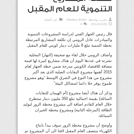
التنموية للعام المقبل
نشرت بواسطة:
Alhakea Editor
في
اقتصاد
0
2014/12/28
قال رئيس الجهاز الفني لدراسة المشروعات التنموية
والمبادرات عادل الرومي إن تكلفة المشاريع المرتبطة
بخطة التنمية تبلغ 8 مليارات دينار كويتي للعام المقبل.
وأضاف الرومي خلال لقاء مع صحيفة (النهار) المحلية
نشرته في عددها اليوم أن هناك مشاريع كبيرة لها قيمة
مضافة للاقتصاد الكويتي مدرجة ضمن خطة الجهاز لعام
2015 أهمها مشروع النفايات الصلبة الذي يعد أكبر
مشروع من هذا النوع في الشرق الاوسط “وهو مشروع
طموح يوفر حلا دائما لمشاكل البيئة”.
وذكر أن هناك أيضا مشروع (أم الهيمان للنفايات
السائلة) بقيمة اجمالية تبلغ 350 مليون دينار ستطرح
خلال العام القادم اضافة الى مشروع محطة الزور لتوليد
الطاقة (المرحلة الثانية) ومشروع محطة الخيران
المماثلة.
وأوضح أن مشروع محطة الزور سوف يبدأ بانتاج
الكهرباء منتصف العام المقبل لافتا الى أن المشروع تم