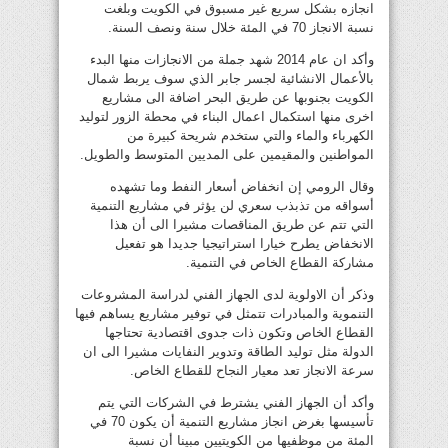
انجازه بشكل سريع غير مسبوق في الكويت وبلغت
نسبة الانجاز 70 في المئة خلال سنة ونصف السنة.
وأكد ان عام 2014 شهد جملة من الانجازات منها البدء
بالأعمال الانشائية لجسر جابر الذي سوف يربط شمال
الكويت بجنوبها عن طريق البحر اضافة الى مشاريع
اخرى منها استكمال اعمال البناء في محطة الزور لتوليد
الكهرباء والماء والتي ستخدم شريحة كبيرة من
المواطنين والمقيمين على المديين المتوسط والطويل.
وقال الرومي إن انخفاض أسعار النفط وما تشهده
أسواقه من تذبذب سعري لن يؤثر في مشاريع التنمية
التي تتم عن طريق المناقصات مشيرا الى أن هذا
الانخفاض يطرح خيارا استراتيجيا جديدا هو تفعيل
مشاركة القطاع الخاص في التنمية.
وذكر أن الاولوية لدى الجهاز الفني لدراسة المشروعات
التنموية والمبادرات تتمثل في توفير مشاريع يساهم فيها
القطاع الخاص وتكون ذات جدوى اقتصادية تحتاجها
الدولة مثل توليد الطاقة وتدوير النفايات مشيرا الى ان
سرعة الانجاز تعد معيار النجاح للقطاع الخاص.
وأكد أن الجهاز الفني يشترط في الشركات التي يتم
تأسيسها بغرض انجاز مشاريع التنمية أن يكون 70 في
المئة من موظفيها من الكويتيين مبينا أن نسبة