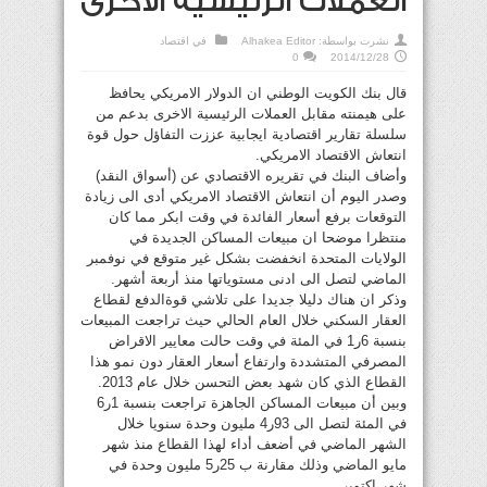
العملات الرئيسية الاخرى
نشرت بواسطة:
Alhakea Editor
في
اقتصاد
0
2014/12/28
قال بنك الكويت الوطني ان الدولار الامريكي يحافظ
على هيمنته مقابل العملات الرئيسية الاخرى بدعم من
سلسلة تقارير اقتصادية ايجابية عززت التفاؤل حول قوة
انتعاش الاقتصاد الامريكي.
وأضاف البنك في تقريره الاقتصادي عن (أسواق النقد)
وصدر اليوم أن انتعاش الاقتصاد الامريكي أدى الى زيادة
التوقعات برفع أسعار الفائدة في وقت ابكر مما كان
منتظرا موضحا ان مبيعات المساكن الجديدة في
الولايات المتحدة انخفضت بشكل غير متوقع في نوفمبر
الماضي لتصل الى ادنى مستوياتها منذ أربعة أشهر.
وذكر ان هناك دليلا جديدا على تلاشي قوةالدفع لقطاع
العقار السكني خلال العام الحالي حيث تراجعت المبيعات
بنسبة 6ر1 في المئة في وقت حالت معايير الاقراض
المصرفي المتشددة وارتفاع أسعار العقار دون نمو هذا
القطاع الذي كان شهد بعض التحسن خلال عام 2013.
وبين أن مبيعات المساكن الجاهزة تراجعت بنسبة 1ر6
في المئة لتصل الى 93ر4 مليون وحدة سنويا خلال
الشهر الماضي في أضعف أداء لهذا القطاع منذ شهر
مايو الماضي وذلك مقارنة ب 25ر5 مليون وحدة في
شهر اكتوبر.