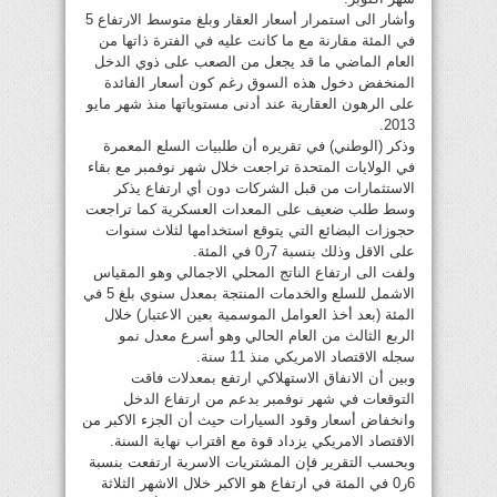
وأشار الى استمرار أسعار العقار وبلغ متوسط الارتفاع 5
في المئة مقارنة مع ما كانت عليه في الفترة ذاتها من
العام الماضي ما قد يجعل من الصعب على ذوي الدخل
المنخفض دخول هذه السوق رغم كون أسعار الفائدة
على الرهون العقارية عند أدنى مستوياتها منذ شهر مايو
2013.
وذكر (الوطني) في تقريره أن طلبيات السلع المعمرة
في الولايات المتحدة تراجعت خلال شهر نوفمبر مع بقاء
الاستثمارات من قبل الشركات دون أي ارتفاع يذكر
وسط طلب ضعيف على المعدات العسكرية كما تراجعت
حجوزات البضائع التي يتوقع استخدامها لثلاث سنوات
على الاقل وذلك بنسبة 7ر0 في المئة.
ولفت الى ارتفاع الناتج المحلي الاجمالي وهو المقياس
الاشمل للسلع والخدمات المنتجة بمعدل سنوي بلغ 5 في
المئة (بعد أخذ العوامل الموسمية بعين الاعتبار) خلال
الربع الثالث من العام الحالي وهو أسرع معدل نمو
سجله الاقتصاد الامريكي منذ 11 سنة.
وبين أن الانفاق الاستهلاكي ارتفع بمعدلات فاقت
التوقعات في شهر نوفمبر بدعم من ارتفاع الدخل
وانخفاض أسعار وقود السيارات حيث أن الجزء الاكبر من
الاقتصاد الامريكي يزداد قوة مع اقتراب نهاية السنة.
وبحسب التقرير فإن المشتريات الاسرية ارتفعت بنسبة
6ر0 في المئة في ارتفاع هو الاكبر خلال الاشهر الثلاثة