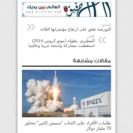
السابق:
البورصة تغلق على ارتفاع مؤشراتها الثلاثة
التالي:
المطيري..بطولة (موتو.كروس 2014)
استقطبت مشاركة واسعة عربيا وعالميا
مقالات مشابهة
طلبات الأفراد على اكتتاب “سبيس إكس” تتجاوز
70 مليار دولار