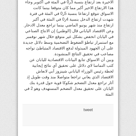
الاخيرة بعد ارتفاع بنسبة 3ر0 في المئة في أكتوبر وجاء
هذا الارتفاع الاخير أكبر مما كان متوقعا بينما كانت
الاسواق تتوقع ارتفاعا بنسبة 5ر0 في المئة في فترة
شهدت ارتفاع الدخل بنسبة 4ر0 في المئة في أكبر
ارتفاع منذ شهر يونيو الماضي بينما تراجع معدل الادخار.
وعن الاقتصاد الياباني قال (الوطني) إن الانتاج الصناعي
في اليابان انخفض بشكل غير متوقع خلال شهر نوفمبر
مع استمرار تباطؤ الضغوط التضخمية وسط دلائل جديدة
على أن الجهود المبذولة لدفع الاقتصاد المتباطئ تواجه
مصاعب في تحقيق النتائج المنشودة.
وبين أن الاسواق تتابع البيانات الاقتصادية لليابان عن
كثب التماسا لاي دلائل على تحقيق أي نتائج إيجابية
لخطة رئيس الوزراء الياباني شينزوز آبي لانعاش
الاقتصاد الذي يعاني تراجعا متواصلا منذ وقت طويل إذ
أثار تراجع معدل التضخم شكوكا قوية حول قدرة بنك
اليابان على تحقيق معدل التضخم المستهدف وهو 2 في
المئة
tweet