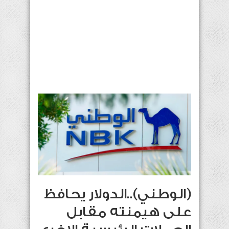
(الوطني)..الدولار يحافظ
على هيمنته مقابل