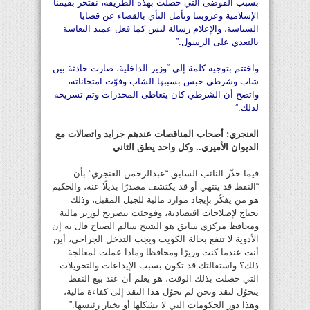
بسبب الفوضى التي حصلت بهذه الطريقة، نفتخر بقيمنا
الإسلامية وعروبتنا ونأمل النأي بالقضاء عن قضايا
السياسة، والإعلام رسالة ليس كما فعل عميد التعاسة
بالتعدي على الرسول.”
واختتم بتوجيه كلمة إلى “وزير الداخلية، صارت حادثة بين
شاب وشرطي حبس بسببها الشاب وفوّت امتحاناته،
واتضح أن الشرطي كان يتعاطى المخدرات وتم تسريحه
لذلك.”
العنجري: أصحاب المناقصات عندهم جرايد واتصالات مع
الديوان الأميري.. وكل واحد يطق الثاني
فيما حذّر النائب السابق “عبدالرحمن العنجري” بأن
“النفط قد ينتهي أو قد يكتشف مصدرًا بديلًا عنه، والحكيم
هو من يفكّر بإيجاد موارد مالية للجيل المقبل، وذلك
يحتاج لإصلاحات اقتصادية، وفوجئت بتصريح لوزير مالية
ومحافظ مركزي سابق هو الشيخ سالم الصباح قال به إن
الأدوية لا تنفع بحالة الكويت ويجب التدخل الجراحي، أين
أنت عندما كنت وزيرًا ومحافظا وماذا عملت لمعالجة
ذلك؟ واستقالتك قد تكون بسبب الإيداعات والتحويلات
التي حصلت بذلك الوقت، هو يعلم أن عند بيع النفط
يتحوّل لنقد ونحن لم نحوّل هذا النقد إلى كفاءة مالية،
وهذا دور الحكومات التي لا نشكلها أو نختار رئيسها.”