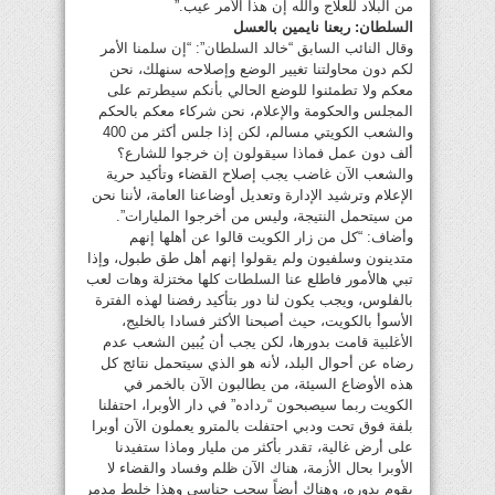
من البلاد للعلاج والله إن هذا الأمر عيب.”
السلطان: ربعنا نايمين بالعسل
وقال النائب السابق “خالد السلطان”: “إن سلمنا الأمر
لكم دون محاولتنا تغيير الوضع وإصلاحه سنهلك، نحن
معكم ولا تطمئنوا للوضع الحالي بأنكم سيطرتم على
المجلس والحكومة والإعلام، نحن شركاء معكم بالحكم
والشعب الكويتي مسالم، لكن إذا جلس أكثر من 400
ألف دون عمل فماذا سيقولون إن خرجوا للشارع؟
والشعب الآن غاضب يجب إصلاح القضاء وتأكيد حرية
الإعلام وترشيد الإدارة وتعديل أوضاعنا العامة، لأننا نحن
من سيتحمل النتيجة، وليس من أخرجوا المليارات”.
وأضاف: “كل من زار الكويت قالوا عن أهلها إنهم
متدينون وسلفيون ولم يقولوا إنهم أهل طق طبول، وإذا
تبي هالأمور فاطلع عنا السلطات كلها مختزلة وهات لعب
بالفلوس، ويجب يكون لنا دور بتأكيد رفضنا لهذه الفترة
الأسوأ بالكويت، حيث أصبحنا الأكثر فسادا بالخليج،
الأغلبية قامت بدورها، لكن يجب أن يُبين الشعب عدم
رضاه عن أحوال البلد، لأنه هو الذي سيتحمل نتائج كل
هذه الأوضاع السيئة، من يطالبون الآن بالخمر في
الكويت ربما سيصبحون “رداده” في دار الأوبرا، احتفلنا
بلفة فوق تحت ودبي احتفلت بالمترو يعملون الآن أوبرا
على أرض غالية، تقدر بأكثر من مليار وماذا ستفيدنا
الأوبرا بحال الأزمة، هناك الآن ظلم وفساد والقضاء لا
يقوم بدوره، وهناك أيضاً سحب جناسي وهذا خليط مدمر