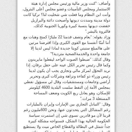
وأضاف: “كنت وزير مالية ورئيس مجلس إدارة هيئة
الاستثمار ومجلس التأمينات وعضو مجلس أعلى البترول،
وأنت ابن النظام وما فعلت شي شخليت لنا؟ تركيا كانت
دولة مدينة وسددت ديونها وأصبحت دائنة والبرازيل
خفضت ديونها بنسبة كبيرة وكوريا الجنوبية كذلك،
فالثروة بالبشر.”
وزاد بقوله: “بعام ونصف قدمنا 22 مليارًا كمنح وهبات مع
أننا أمنّا أنفسنا مع القوى الكبرى وإذا اقترضنا مرتين
على هالمبلغ سنبني كويتا جديدة لماذا ليس لدينا إلا
جامعة واحدة والخدمةالصحية متردية؟”
وقال كذلك: “ضبطوا الصوت الواحد ليفعلوا مايريدون
وكما قال رئيس تحرير الكل عينه على حقل برقان، إذا
نريد التحوّل لمركز مالي وتجاري يجب أن يكون لدينا
رئيس وزراء ذو كفاءة ونزاهة وشركات كبرى وتحرير
أراضي وجامعات ومستشفيات، وقال لي مسؤول نفطي
بمجلس الأمة إن النفط سلمت البلدية 4600 كيلومتر
للإسكان، وهو يعادل ربع الكويت وضعف المساحة
المستغلة 3 مرات.”
وقال: “التبادل التجاري بين الإمارات وإيران بالمليارات
رغم المشاكل التي يتحدثون عنها، ونحن 600مليون رغم
قربنا لأن مو قادرين نسوي شي إن استمرت سياسة
الحكومة الحالية بهذا الشكل، فسنواجه مشكلة كبيرة
جداً تتمثل في البطالة والقطاع الخاص ميت ولا يستطيع