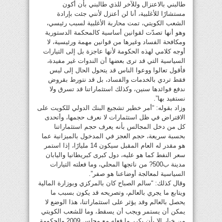
طالبني بالاعتزال وللآخر للذي طالبني بأن أكون
مستشارًا للأغلبية، أنا لن أعتزل لأنني جئت بإرادة
الشعب الكويتي، تمت محاربة الأغلبية لسبب رئيسي،
وهو أنها تصدّت لقوانين أساسية كالمحكمة الدستورية
ومكافحة الفساد وغيرها من قوانين مهمة ورئيسية، لا
أوجه كلامي لهذه الحكومة لأنها عاجزة بل إلى التيارات
السياسية التي قد ترى بعضها أن الندوات غير مفيدة،
فأقول تعالوا ووعوا الناس قد يتحول الحال إلى ليس
فقط تردي بالخدمات والفساد، بل قد نتورط بقروض
ندفع فوائدها سنين، وكذلك استثماراتنا قد تسرق ولا
نستفيد بها”.
وزاد بقوله: “أمر خطير تشجيع البنك الدولي للكويت على
الاقتراض في ظل استثمارات لا نعرف حجمها، وأتحدى
كل من دخل المجالس بأنه يعرف حجم استثماراتنا
بحسبة سريعة، حجم العجز في المدخول بالميزانية عما
هو مقدر له العام المقبل سيكون 14 مليارًا، إذا استمر
سعر النفط كما هو عليه، دول كبرى كبريطانيا واليابان
مدينة ب500? من ناتجها المحلي، وما فعلته التيارات
السياسية لمعالجة أوضاعنا هو صفر”.
وقال كذلك: “سالم الصباح كان بالمركزي وبوزارة المالية
ويتابع ما يجري بالعالم، وتصريحه قد يكون بسبب ما
يحصل بالعالم وقد يؤثر على استثماراتنا، هذا الوضع لا
يمكن أن يستمر ويجب أن يسقط، وما للشعب الكويتي
من خيار إلا بأن يكرر ما فعله مع مجلس 2009 والحكومة