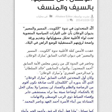
بالسيف والمنسف
نشرت بواسطة:
Alhakea Editor
في
محليات
0
2014/12/29
أكّد المتحدثون في ندوة “الكويت.. المسير والمصير”
بديوان الوعلان بأن على التيارات السياسية المنضوية
تحت لواء الأغلبية تحمّل مسؤولياتها، وتقديم ورقة
واضحة لرؤيتهم المستقبلية للوضع الراهن في البلاد.
عقدت الأمس كتلة الأغلبية ندوة “الكويت.. المسير
والمصير” في ديوان النائب السابق “مبارك الوعلان .
وحاضر في الندوة كل من رئيس مجلس الأمة السابق
“أحمد السعدون”، والنواب السابقين “خالد السلطان”
و”عبدالرحمن العنجري” و”مبارك الوعلان” .
وكان أول المتحدثين النائب السابق “مبارك الوعلان”
الذي أكّد بدوره أن “الكلمةإن كانت صادقة تكون أقوى
من الرصاصة والظلم والفساد لن يستمرا ولا يمكن الحل
إلا بالحكماء، أوضاعنا سيئة بما نراه بمستشفى جابر
وإقصاء الضباط ذوي الرتب الوسطى والاتهامات
المتبادلة بين أبناء الأسرة أحمد الفهد وناصر المحمد.”
كما تساءل: “ماذا فعل أبناء البرغش وأحمد الجبر وأبناء