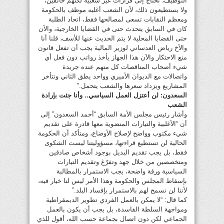
التوظيف، نحتاج إلى قرارات غير شعبية لكنهم خائفين،
ولا يستطيعون ذلك، لأن الشعب أغلبه موظف بالحكومة
ومعظم النقابات تسعى لمصالحها فقط، اتحاد الطلبة
كان في السابق يتحدث حتى في القضايا الخارجية، والآن
حتى القضايا المحلية لا يتم الحديث عنها للأسف، قلنا أنا
والأخ رياض العدساني لوزير المالية يجب أن تفعل قانون
منع الاحتكار والآن هذا الجهاز يأخذ رواتب دون فعل أي
شيء أصحاب المناقصات كل منهم عنده جريدة
واتصالات مع الديوان الأميري وواحد يطق الثاني وتتأخر
المشاريع ويزداد سعرها والشعب يتحمل.”
السعدون: لن أعتزل العمل السياسي.. وأنا جئت بإرادة
الشعب
وأشار رئيس مجلس الأمة السابق “أحمد السعدون” إلى
أن “الأغلبية والتيارات المنضوية معها قادرة على تقديم
شيء مكتوب وواضح لإصلاح الأوضاع، ومتأكد أن الحكومة
الحالية لن تستطيع قراءتها، مسؤوليتنا ليست الشكوى
فقط، بل يجب تقديم البديل بوجود أشخاص صادقين
ومتخصصين من خلال جهد وتفرّغ وتقديم التيارات
السياسية ورقة واضحة، يجب الاستمرار بالمطالبة
بإسقاط المجلس والحكومة وهذا الأمر ليس لنا خيار فيه،
لأننا لن نسمح لهم بالاستمرار بإفساد البلد.”
كما قال: “لا يمكن بالعمل الفردي تطوير الديمقراطية
ومواجهة السلطة الفاسدة، بل يجب أن يكون بالعمل
الجماعي لكن دون اتصال بجماعة حسب الله، أقول للذي