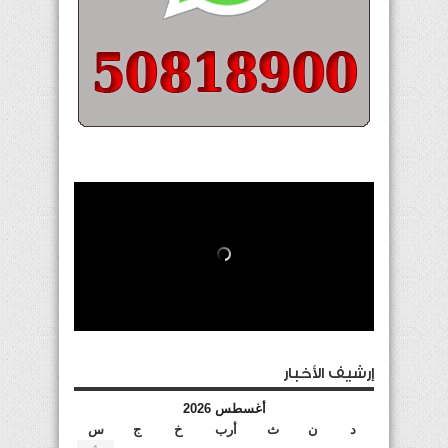
إرشيف الأخبار
أغسطس 2026
د
ن
ث
أرب
خ
ج
س