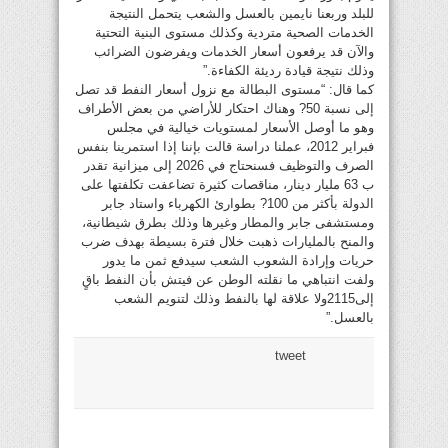
للبلد وربعنا نايمين بالعسل والشعب يتحمل النتيجة
الخدمات الصحية متردية وكذلك مستوى البنية التحتية
والآن قد يرفعون أسعار الخدمات ويفرضون الضرائب
وذلك نتيجة قيادة رديئة الكفاءة.”
كما قال: “مستوى البطالة مع نزول أسعار النفط قد تصل
إلى نسبة 50? وهناك احتكار للأراضي من بعض الأطراف
وهو ما أوصل الأسعار لمستويات خيالية في مجلس
فبراير 2012، عملنا دراسة قالت بإننا إذا استمرينا بنفس
الصرف والتوظيف فسنحتاج في 2026 إلى ميزانية تقدر
ب 63 مليار دينار، مناقصات كثيرة تضاعفت تكلفتها على
الدولة بأكثر من 100? بطوارئ الكهرباء واستاد جابر
ومستشفى جابر والمطار وغيرها وذلك بطرق شيطانية،
والمنح بالمليارات ذهبت خلال فترة بسيطة بهدف ضرب
حريات وإرادة الشعوب الشعب سيدفع ثمن ما يدور
ولفت انتباهي ما نقلته الوطن عن فيتش بأن النفط باقٍ
إلى2115ولا علاقة لها بالنفط وذلك لتنويم الشعب
بالعسل.”
tweet