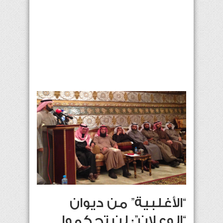
“الأغلبية” من ديوان
“الوعلان”: لن تحكموا