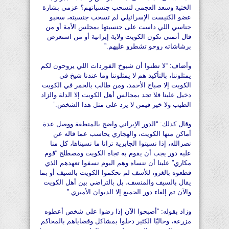
الخثية وسعد العجمي لتسحب جنسياتهم؟ عزمي بشارة
عضو الكنيست الإسرائيلي لم تسحب جنسيته، سحبو
جناسي اللي داست على جنسيتها بمجلس الأمة أو من
قال أتمنى تكون الكويت ولاية إيرانية أو من استعرض
برشاشاته روحو تشطرو عليهم.”
وأضاف: “لا تظنوا أن شيوخ الفوردات اللي يروحون لكم
يمثلوننا، بالتأكيد هم لا يمثلوننا وما عندنا شيخ في
الكويت إلا صباح الأحمد، ومن طالب بالخمر في الكويت
دخيل علينا فلا تجد بمجالس أهل الكويت إلا الدلة والزاد
الطيب ولا خير فيمن لا يرد على مثل هذا الشخص.”
وقال كذلك: “الدور الإيراني واضح بالمنطقة ووصل عدة
أماكن منها الكويت، والهجاري يحاسب عما قاله عن
نصرالله، إذا نسيتوا الجابرية ترانا ما نسيناها، كل منا
عليه دور يجب أن يقوم به تجاه الكويت ومصطلح “قوم
مكاري” علينا أن ننساه وهم اليوم نسفوا تعهدهم الذي
قطعوه بالغزو، للأسف لم تحكموا الكويت بالسيف أو بما
يقال بالسيف والمنسف، بل بالتراضي بين أهل الكويت
والآن تم إلغاء دور الجميع إلا الديوان الأميري.”
وزاد بقوله: “أصبحوا الآن إذا رضوا على شخص أعطوه
مزرعة، وحاليًا الكثير دخلوا بمشاكل وقضاياهم بالمحاكم