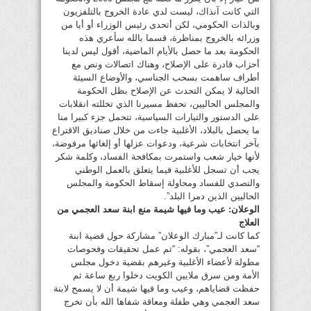
التي كانت آنذاك، ليست لدي عادة الخروج بالتلفزيون
وبالذات الحكومي، لكن أتحدى رئيس الوزراء أو أيا من
وزرائه بالخروج بمناظرة، قسما بالله سأعري هذه
الحكومة بعد ما حصل بالأيام الماضية، أقول ليس لدينا
أحزاب قادرة على الإصلاح، وهناك اتصالات ونص مع
أطراف ساهمت بسحب الجناسي، والأوضاع السيئة
الحالية لا يمكن التحدث عن الإصلاح بظل الحكومة
والمجلس الحاليين، نحفظ مسيرنا الذي تخللته انقلابات
على الدستور والتيارات السياسية، تتحمل جزء كبيرا منا
ما يحصل بالبلاد، الأغلبية جاءت من خلال صناديق الاقتراع
بآخر انتخابات شرعية، ودعوات عزلها أو إلغائها مرفوضة،
لأنها خيار شعب واستمرت بمكافحة الفساد، وكلمة شكر
يجب أن تسجل للأغلبية فيما يتعلق بالعمل الوطني
والتصدي للفساد ومحاولة إسقاط الحكومة والمجلس
الحاليين الذين دمرا البلد”.
الوعلان: عيب وما فيها شيمة منع ابنة سعد العجمي من
العلاج
كما كانت لـ”مبارك الوعلان” مشاركة حول قضية ابنة
“سعد العجمي”، بقوله: “تم عمل تحقيقات وفحوصات
مطولة لأعضاء الأغلبية وغيرهم بقضية دخول مجلس
الأمة ومن سرق ملايين الكويت دخلوا ربع ساعة ثم
حفظت قضاياهم، وعيب وما فيها شيمة أن لا يسمح لابنة
سعد العجمي وهي طفلة ومعاقة شفاها الله بأن تخرج