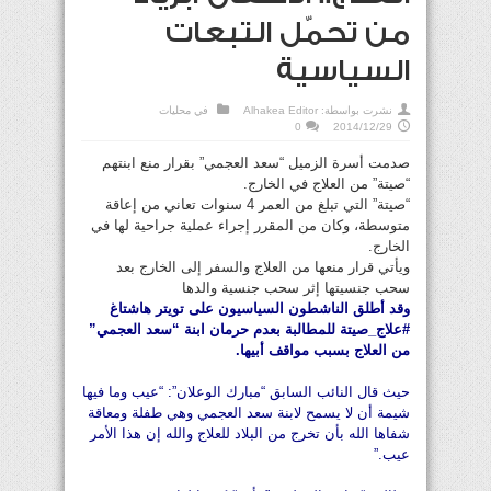
من تحمّل التبعات
السياسية
نشرت بواسطة:
Alhakea Editor
في
محليات
0
2014/12/29
صدمت أسرة الزميل “سعد العجمي” بقرار منع ابنتهم
“صيتة” من العلاج في الخارج.
“صيتة” التي تبلغ من العمر 4 سنوات تعاني من إعاقة
متوسطة، وكان من المقرر إجراء عملية جراحية لها في
الخارج.
ويأتي قرار منعها من العلاج والسفر إلى الخارج بعد
سحب جنسيتها إثر سحب جنسية والدها
وقد أطلق الناشطون السياسيون على تويتر هاشتاغ
#علاج_صيتة للمطالبة بعدم حرمان ابنة “سعد العجمي”
من العلاج بسبب مواقف أبيها.
حيث قال النائب السابق “مبارك الوعلان”: “عيب وما فيها
شيمة أن لا يسمح لابنة سعد العجمي وهي طفلة ومعاقة
شفاها الله بأن تخرج من البلاد للعلاج والله إن هذا الأمر
عيب.”