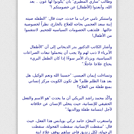
وطالب “ساري المطيري” بأن “يكونوا لها عون .. بعد
الله، وأبعدوا (الأطفال) عن خصومتكم !”
واستنكر نامي حراب ما حدث، حيث قال: “الطفله صيته
إبنة سعد العجمي بحاجه للعلاج بالخارج، نظراً لخصوصية
حالتها.. فلتذهب الخصومات السياسيه للجحيم. لاتنتقموا
من الأطفال!
وأشار الكاتب الدكتور بدر الديحاني إلى أن “الأطفال
الأبرياء لا ذنب لهم ولا يجب أن يتحملوا تبعات الصراعات
السياسية، ويزداد الأمر سوءًا إذا كان الطفل البريء
يحتاج علاجا عاجلًا.”
وتساءلت إيمان العيسى: “حسبنا الله ونعم الوكيل، هل
بعد هذا الظلم ظلم؟ هل تكون الكويت مركز إنساني
بمنع طفلة من العلاج؟
وأكّد محمد راشد البريكي أن ما يحدث “هو الاسم والفعل
الحقيقي للإنسانية، حيث يتخلى الإنسان عن خلافاته
لأجل ابتسامة طفلة ووالديها.”
واستغرب المغرّد حامد تركي بويابس هذا الفعل، حيث
قال: “سقطت الإنسانية، سقطت الفحولة، سقطت
الرجولة، لكل زنديق فاجر ساهم بوقف علاج ابنة