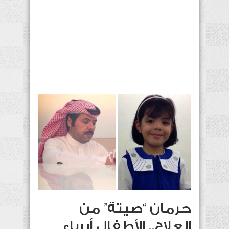
حرمان “صيتة” من
العلاج.. الأطفال أبرياء