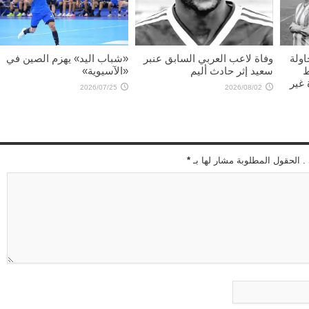
اولة
وفاة لاعب العربي السابق عنبر
«شباب اليد» يهزم الصين في
ط
سعيد إثر حادث أليم
«الآسيوية»
غير
2026/07/25
2026/08/02
 . الحقول المطلوبة مشار لها بـ
*