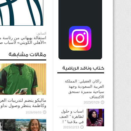
السابق:
استقالة بهبهاني من رئاسة 
«الأهلي الكويتي» لأسباب ص
مقالات مشابهة
كتاب وناقد الرياضية
راكان الغفيلي: المملكة
العربية السعودية وجهة
سياحية متميزة تستحق
الاكتشاف
ماليكو ينضم لتدريبات العر
2023/07/29
وكاظمة ينتظر وصول نداو
اسباب و حلول
2026/08/03
لظاهرة ” العنف
في ملاعبنا ” !
2015/12/13