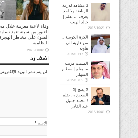
3 مشاهد للازمة
الرياضة ولا احد
يعرف ،،، بقلم |
خالد الهيت
وفاة لاعبة مغربية خلال مح
2015/10/21
العبور من سبتة تعيد تسلي
الضوء على مخاطر الهجرة 
الكرة الكويتية ..
النظامية
من هاويه الى
هاويه
2026/08/02
2015/10/17
اضف رد
الصمت مريب
،،، بقلم | سطام
لن يتم نشر البريد الإلكتروني
السهلي
2015/10/05
لا يصح إلا
الصحيح ،،، بقلم
/ محمد جميل
عبد القادر
2015/10/01
الإسم
*