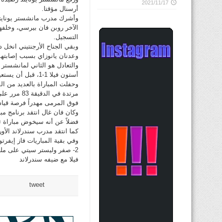
2021/11/17
أرسنال مؤقتا.
وأشرك مدرب مانشستر يونايتد 
الآخر روبن فان بيرسي، وخل
التسجيل.
وبقي الجناح الأرجنتيني انخل د
وعدنان يانوزاي بسبب إصابته
والتعادل هو الثاني لمانشستر 
أستون فيلا 1-1، قبل أن يستعيد نغمة الفوز أمس الأول على حساب ضيفه نيوكاسل 3-1.
وحفلت المباراة بالعديد من 
مرتدة في ا
فوق المرمى مهدراً فرصة قيادة
فضلاً عن أنه سيخوض مباراة ثا
كما انتقد مدرب سندرلاند الأو
فيلا مع ضيفه سندرلاند
tweet