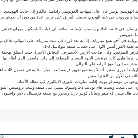
الهولندي لويس فان غال المهاجم الكولومبي راداميل فالكاو إلى جانب الهولندي
فهما واين روني في خط الهجوم، فحصل الفريق على فرص عدة من دون أن يتمكن من
ي ماريا في قائمة الغائبين بسبب الإصابة، إضافة إلى غياب البلجيكيين مروان فلايني
ما بفيروس.
يونايتد في آخر تسع مباريات، إذ أنه بعد فوزه في ست مباريات على التوالي تعادل مع
الفرص للطرفين، وكان صاحب الأرض الأخطر في الدقائق الأخيرة، حيث انطلق بهجمة
لدقيقة 83 مرر على إثرها هاري كاين كرة في الجهة اليسرى للمنطقة إلى راين ماسون الذي أطاح بها
 فريقه إلى الفوز الرابع على التوالي.
وكان فان غال انتقد برنامج مباريات الدوري معتبرا أنه لا يستطيع تجهيز فريقه 
لثة في الأول من العام المقبل.
روغوياني غوستافو بويت إقامة مباريات الدوري الإنكليزي في عطلة الأعياد.
وفي بقية المباريات فاز إيفرتون على ملعب ويست هام يونايتد 2-1 وستوك سيتي على ضيفه وست بروميتش الب
2- صفر وليستر سيتي على ملعب هال سيتي 1- صفر وتعادل كوينز بارك رينجرز مع ضيفه كريستال بالاس واستون