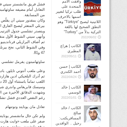
وافقت الأمم
فشل فريق مانشستر سيتي في 
المتحدة على
طلب تركيا لتغيير
من المسابقة.
اسمها بالاحرف
وكان بمقدور سيتي أن يقلّص 
اللاتينية ليصبح “Türkiye” وهو
بيرنلي المتعثر ليصبح الفارق الذي 
النطق الصحيح لها باللغة
ويتصدر تشلسي جدول الترتيب برصيد 46 نقطة يليه سيتي في المركز الث
التركية بدلاً من “Turkey”
2022/06/02
ثم أضاف البرازيلي فرناندينيو
الكاتب | هزاع
وفي الشوط الثاني، نجح بيرنلي
المطيري
47 و81.
2022/05/11
ساوثهامبتون يفرمل تشلسي
الكاتب | حسن
أحمد الكندري
ثم أدرك البلجيكي ادين هازار
2022/04/24
الل
وسيسك فابريغاس واندري شور
الكاتب | خالد
الوسمي
وشهدت الدقائق الأخيرة من ال
رغم النقص العددي فشل تشلس
2022/01/01
تعادل مان يونايتد وتوتنهام
الكاتب / خالد
صالح
ولم تكن حال مانشستر يونايت
المسافريكتب:
صفر على ملعب «وايت هارت ل
رحيل .. الوافدين