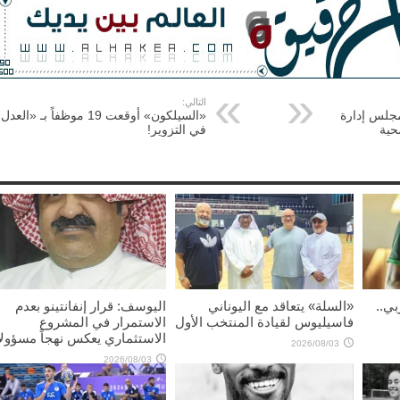
التالي:
مجلس إدارة
«السيلكون» أوقعت 19 موظفاً بـ «العد
حية
في التزوير!
بي..
«السلة» يتعاقد مع اليوناني
اليوسف: قرار إنفانتينو بعدم
فاسيليوس لقيادة المنتخب الأول
الاستمرار في المشروع
الاستثماري يعكس نهجاً مسؤولاً
2026/08/03
2026/08/03