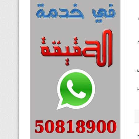
للعب مباراة ثانية في غضون 48 ساعة،
يون