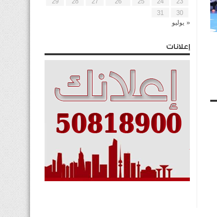
29
28
27
26
25
24
23
31
30
« يوليو
إعلانات