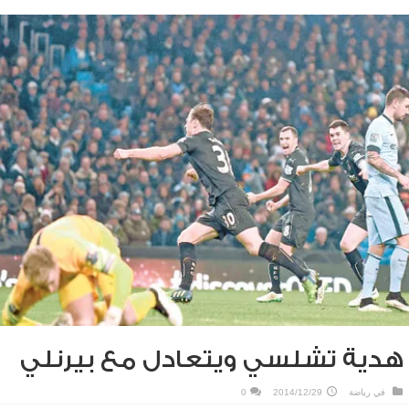
دية تشلسي ويتعادل مع بيرنلي
في
رياضة
2014/12/29
0