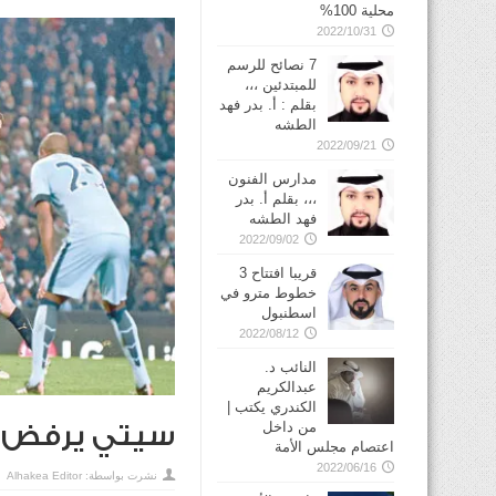
محلية 100%
2022/10/31
7 نصائح للرسم
للمبتدئين ،،،
بقلم : أ. بدر فهد
الطشه
2022/09/21
مدارس الفنون
،،، بقلم أ. بدر
فهد الطشه
2022/09/02
قريبا افتتاح 3
خطوط مترو في
2022/08/12
النائب د.
عبدالكريم
الكندري يكتب |
من داخل
سيتي يرفض ه
اعتصام مجلس الأمة
2022/06/16
نشرت بواسطة:
Alhakea Editor