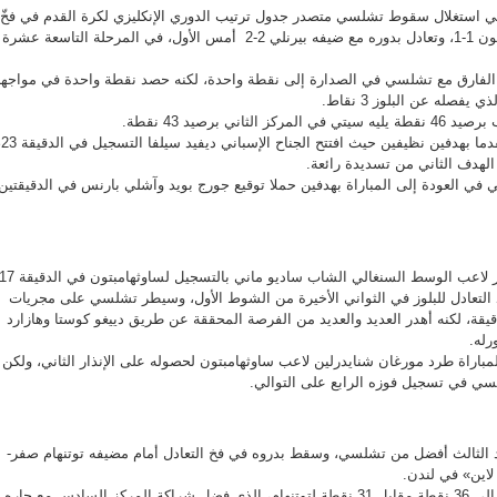
استغلال سقوط تشلسي متصدر جدول ترتيب الدوري الإنكليزي لكرة القدم في فخّ
التعادل أمام مضيفه ساوثهامبتون 1-1، وتعادل بدوره مع ضيفه بيرنلي 2-2 أمس الأول، في المرحلة التاسعة عشرة
الفارق مع تشلسي في الصدارة إلى نقطة واحدة، لكنه حصد نقطة واحدة في مواجهة
يفصله عن البلوز 3 نقاط.
اني برصيد 43 نقطة.
وأنهى سيتي الشوط الأول متق
 الهدف الثاني من تسديدة رائعة.
 في العودة إلى المباراة بهدفين حملا توقيع جورج بويد وآشلي بارنس في الدقيقتين
وعلى ملعب أنتوني تايلور، بادر لاعب الوسط السنغالي الشاب ساديو ماني بالتسجيل لساوثهامبتون في الد
د التعادل للبلوز في الثواني الأخيرة من الشوط الأول، وسيطر تشلسي على مجريات
عب تماماً باستثناء أول 20 دقيقة، لكنه أهدر العديد والعديد من الفرصة المحققة عن طريق دييغو كوستا وهازارد
له.
مباراة طرد مورغان شنايدرلين لاعب ساوثهامبتون لحصوله على الإنذار الثاني، ولكن
ي في تسجيل فوزه الرابع على التوالي.
د الثالث أفضل من تشلسي، وسقط بدروه في فخ التعادل أمام مضيفه توتنهام صفر-
اين» في لندن.
ورفع مانشستر يونايتد رصيده إلى 36 نقطة مقابل 31 نقطة لتوتنهام، الذي فضل شراكة المركز السادس مع جاره