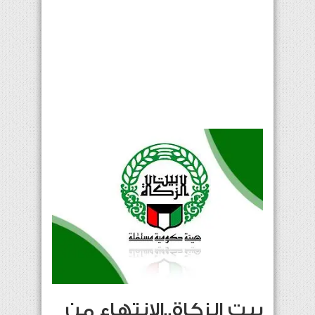
بيت الزكاة..الانتهاء من