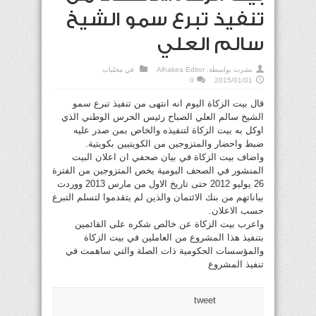
تنفيذ تبرع سمو الشيخ
سالم العلي
نشرت بواسطة:
Alhakea Editor
في
محليات
0
2015/01/01
قال بيت الزكاة اليوم انه انتهى من تنفيذ تبرع سمو
الشيخ سالم العلي الصباح رئيس الحرس الوطني الذي
اوكل به بيت الزكاة لتنفيذه والخاص بمن صدر عليه
ضبط واحضار والمتزوجين من الكويتيين بكويتية.
واضاف بيت الزكاة في بيان صحفي ان اعلان البيت
المنشور في الصحف اليومية يخص المتزوجين من الفترة
26 يوليو 2012 حتى تاريخ الاول من مارس 2013 ووردت
بياناتهم من بنك الائتمان والذين لم يتقدموا لتسلم التبرع
حسب الاعلان.
واعرب بيت الزكاة عن خالص شكره على القائمين
بتنفيذ هذا المشروع من العاملين في بيت الزكاة
والمؤسسات الحكومية ذات الصلة والتي ساهمت في
تنفيذ المشروع
tweet