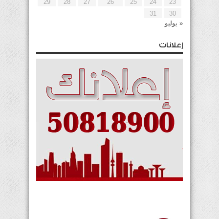
29
28
27
26
25
24
23
31
30
« يوليو
إعلانات