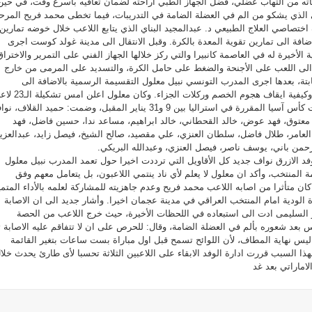
ناته من التهاب عضلي، فضل الجهاز الطبي اراحته لضمان تعافيه باسرع وقت، في حين
الذي يشكو من الم في العضلة الضامة في التدريبات، فيما تخطى محمد فريح المرحل
ختصاصي العلاج الطبيعي د. عبدالمجيد البناي الذي يتابع اللاعب خلال خوضه تمارين
افة الى تمارين تقوية المعدة بالكرة. وقبل الانتقال الى مدينة غولد كوست اجرى
ة الأخيرة له في العاصمة كانبيرا والتي ركز خلالها الجهاز الفني على التمرير والاختراق
الى اللعب على الأجنحة والضغط على حامل الكرة، والتسديد على المرمى من خارج
تة، بعدها اجرى المدرب التونسي نبيل معلول التقسيمة الرسمية بالاضافة الى
التدريب على الركلات الركنية وكيفية ايقاف هجوم الخصم وركلات الجزاء. وكان معلول 
الرسمية التي ستخوض نهائيات كأس آسيا المقررة في استراليا بين 9 و31 يناير المقبل، وضمت: حميد القلاف،
 معتوق، فهد عوض، خالد القحطاني، خالد ابراهيم، مساعد ندا، حسين فاضل، فهد
 العامر، طلال فاضل، سلطان العنزي، علي مقصيد، صالح الشيخ، فيصل زايد، عبدالعزي
حمن باني، يوسف ناصر، فيصل العنزي، وعبدالله البريكي.
 الازرق نواف جديد كل الأقاويل التي ترددت اخيرا حول تعمد المدرب نبيل معلول
ة المنتخب، وأكد ان معلول لا يعلم لأي ناد ينتمي اللاعبون، بل يتعامل معهم وفق
ن متأثرا من اصابه اللاعب محمد فريح وعدم جاهزيته للمشاركة لعلمه بالأداء المتمي
الودية امام المنتخب العراقي في مدينة عجمان اخيرا. وأشار جديد الى ان الاصابة
 السليمى ادت الى استبعاده في اللحظات الأخيرة، حيث خرج اللاعب من الحصة
س بعد شعوره بألم في العضلة الضامة، وقال: للحرص على ان لا تتفاقم عليه الاصابة 
د ليس نهاية المطاف، لأن اللوائح تسمح قبل اول مباراة بست ساعات بتغير القائمة
ا السبب قررت ادارة الوفد الابقاء على اللاعبين الثلاثة تحسبا لأى طارئ يحدث خلا
لاماراتي بعد غد