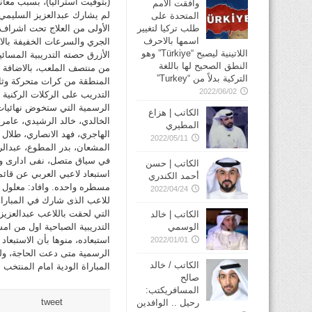
(بتوقيت استراليا)، بسبب معا
وافقت الأمم
لم يشارك عبدالعزيز السليمي 
المتحدة على
طلب تركيا لتغيير
الأولى من العلاج تحت اشراف ا
اسمها بالاحرف
الجري والسرعات الخفيفة بالاض
اللاتينية ليصبح “Türkiye” وهو
الأزرق حصته التدريبية المسائي
النطق الصحيح لها باللغة
من منتصف الملعب، بالاضافة 
التركية بدلاً من “Turkey”
المنطقة من كرات متحركة وثاب
2022/06/02
الكاتب | هزاع
الخالدي، خالد الرشيدي، عامر
المطيري
الهاجري، فهد الانصاري، طلال
2022/05/11
المشعان، بدر المطوع، عبدالر
في سياق متصل، نفى ادارى وفد
الكاتب | حسن
استبعاد لاعبي العربي عن قائم
أحمد الكندري
مسطره واحده. وافاد: معلول كا
2022/04/24
للاعب الذى شارك في المباراة 
التي لحقت باللاعب عبدالعزيز
الكاتب | خالد
الوسمي
التدريبية الصباحية اول من ام
استبعاده، منوها بأن الاستبعا
2022/01/01
الرسمية متى دعت الحاجة، ولهذ
الكاتب / خالد
المباراة الودية امام المنتخب ا
صالح
المسافريكتب:
tweet
رحيل .. الوافدين