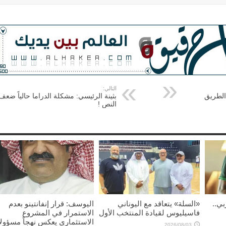
التالي:
لطريق
بثينة الرئيسي: مشكلة الدراما حالياً ضعف
النص !
بي..
«السلة» يتعاقد مع اليوناني
اليوسف: قرار إنفانتينو بعدم
فاسيليوس لقيادة المنتخب الأول
الاستمرار في المشروع
الاستثماري يعكس نهجاً مسؤولاً
2026/08/03