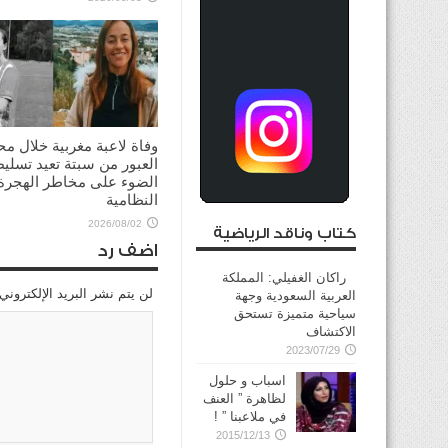
وفاة لاعبة مغربية خلال مح
العبور من سبتة تعيد تسلي
الضوء على مخاطر الهجرة 
النظامية
2026/08/02
كتاب وناقد الرياضية
اضف رد
راكان الغفيلي: المملكة
لن يتم نشر البريد الإلكتروني
العربية السعودية وجهة
سياحية متميزة تستحق
الاكتشاف
2023/07/29
اسباب و حلول
لظاهرة ” العنف
في ملاعبنا ” !
2015/12/13