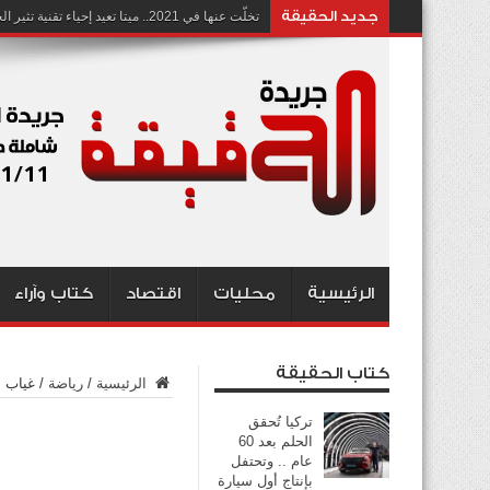
جديد الحقيقة
تخلّت عنها في 2021.. ميتا تعيد إحياء تقنية تثير الجدل بشأن انتهاك الخصوصية
الرئيسية
محليات
اقتصاد
كتاب وآراء
كتاب الحقيقة
الرئيسية
/
رياضة
/
غياب ا
تركيا تُحقق
الحلم بعد 60
عام .. وتحتفل
بإنتاج أول سيارة