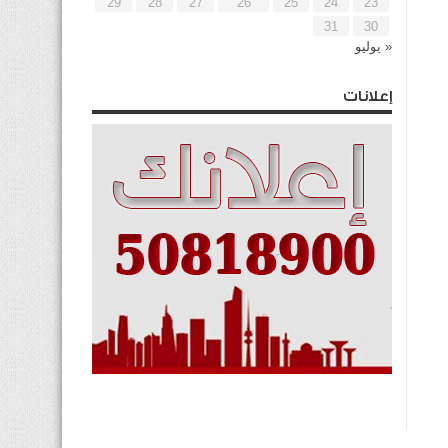
29
28
27
26
25
24
23
31
30
« يوليو
إعلانات