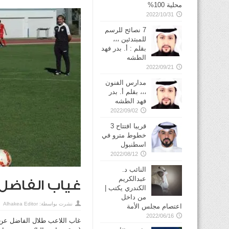
محلية 100%
2022/10/31
7 نصائح للرسم
للمبتدئين ،،،
بقلم : أ. بدر فهد
الطشه
2022/09/21
مدارس الفنون
،،، بقلم أ. بدر
فهد الطشه
2022/09/02
قريبا افتتاح 3
خطوط مترو في
2022/08/12
النائب د.
عبدالكريم
غياب الفاضل
الكندري يكتب |
من داخل
نشرت بواسطة:
Alhakea Editor
اعتصام مجلس الأمة
2022/06/16