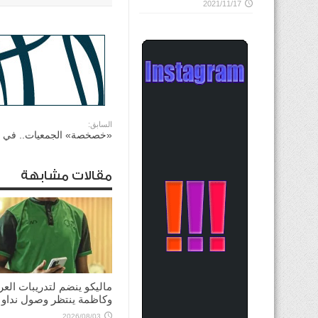
2021/11/17
السابق:
«خصخصة» الجمعيات.. في ا
مقالات مشابهة
ماليكو ينضم لتدريبات العر
وكاظمة ينتظر وصول نداو
2026/08/03