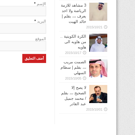
الإسم
*
3 مشاهد للازمة
الرياضة ولا احد
يعرف ،،، بقلم |
البريد
*
خالد الهيت
2015/10/21
الكرة الكويتية ..
الموقع
من هاويه الى
هاويه
2015/10/17
الصمت مريب
،،، بقلم | سطام
السهلي
2015/10/05
لا يصح إلا
الصحيح ،،، بقلم
/ محمد جميل
عبد القادر
2015/10/01