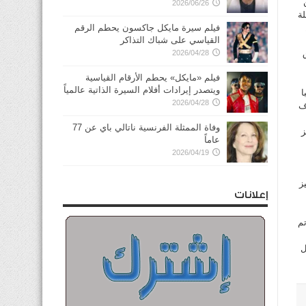
2026/06/26
ة
فيلم سيرة مايكل جاكسون يحطم الرقم
القياسي على شباك التذاكر
2026/04/28
فيلم «مايكل» يحطم الأرقام القياسية
ويتصدر إيرادات أفلام السيرة الذاتية عالمياً
اعلن امس تشكيلة الـ23 لاعبا
2026/04/28
 نواف
وفاة الممثلة الفرنسية ناتالي باي عن 77
ز
عاماً
2026/04/19
ز
إعلانات
تم
ل