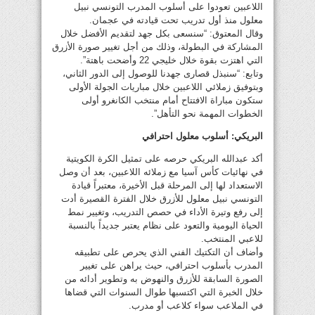
اللاعبين تعودوا على أسلوب المدرب التونسي نبيل
معلول منذ أول تدريب تحت قيادته في عجمان.
وقال المعتوق: “سنسعى بكل جهد لتقديم الأفضل خلال
المشاركة في البطولة، وذلك من أجل تغيير صورة الأزرق
التي اهتزت بقوة خلال خليجي 22 وأضحت باهتة”.
وتابع: “سنبذل قصارى جهدنا للوصول إلى الدور الثاني،
وبتوفيق زملائي اللاعبين خلال مباريات الجولة الأولى
ستكون مباراة الافتتاح أمام منتخب الكانغرو أولى
الخطوات المهمة نحو التأهل”.
البريكي: أسلوب معلول احترافي
أكد عبدالله البريكي حرصه على تمثيل الكرة الكويتية
في نهائيات كأس آسيا مع زملائه اللاعبين، بعد أن وصل
الاستعداد لها إلى المرحلة قبل الأخيرة، معتبراً قيادة
التونسي نبيل معلول للأزرق خلال الفترة القصيرة أدت
إلى رفع وتيرة الأداء في حصص التدريب، وتغيير نمط
الحياة اليومية والتعود على نظام يعتبر جديداً بالنسبة
للاعبي المنتخب.
وأضاف أن التكتيك الفني الذي يحرص على تطبيقه
المدرب بأسلوب احترافي، حيث يراهن على تغيير
الصورة السابقة للأزرق والنهوض به وتطوير أدائه من
خلال الخبرة التي اكتسبها طوال السنوات التي قضاها
في الملاعب سواء كلاعب أو مدرب.