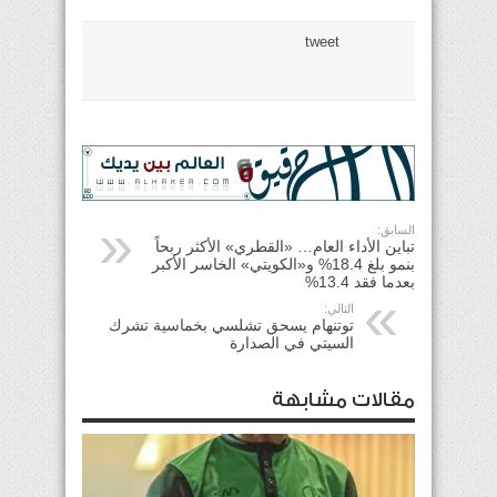
tweet
السابق:
تباين الأداء العام… «القطري» الأكثر ربحاً
بنمو بلغ 18.4% و«الكويتي» الخاسر الأكبر
بعدما فقد 13.4%
التالي:
توتنهام يسحق تشلسي بخماسية تشرك
السيتي في الصدارة
مقالات مشابهة