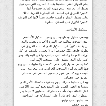
يعلم الجهاز الفني لمنتخبنا بقيادة المدرب التونسي نبيل
معلول أن تجريبية اليوم مهمة للغاية، خصوصاً أنها
الأخيرة للفريق في استعداداته للبطولة القارية، لذلك
يولي معلول المباراة أهمية خاصة، نظراً لأنها تُعد البروفة
الأخيرة للأزرق قبل انطلاق البطولة.
التشكيل الأساسي
ويسعى معلول ومعاونوه إلى وضع التشكيل الأساسي
الذي اتضحت معالمه في الفترة الأخيرة بالفعل، والذي
لن يختلف كثيراً عن التشكيل الذي لعب به الفريق في
بطولة خليجي 22، خصوصاً أنه لا يخشى الكشف عن كل
أوراقه المهمة وخطته التي سيلعب بها في البطولة، وهو
الأمر ذاته الذي ينطبق على المنتخب الإماراتي.
كما يسعى معلول إلى تلافي الأخطاء والسلبيات التي وقع
فيها الفريق أمام المنتخب العراقي، في التجريبية التي
أقيمت يوم 22 من شهر ديسمبر الماضي في معسكر
الفريق في عجمان.
ويدخل منتخبنا مباراة اليوم بصفوف مكتملة، الأمر الذي
سيساعد الجهاز الفني على الدفع بعدد كبير من اللاعبين
خلال اللقاء، حيث تأكدت مشاركة المصابين لا سيما بدر
المطوع الذي بات قادراً على المشاركة في المواجهة
منذ بدايتها حتى نهايتها.
تدريب خفيف