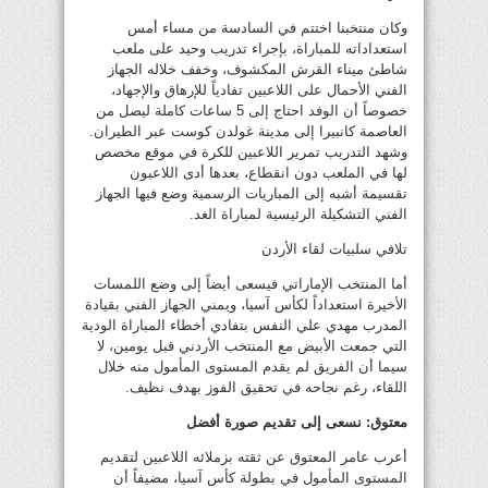
وكان منتخبنا اختتم في السادسة من مساء أمس
استعداداته للمباراة، بإجراء تدريب وحيد على ملعب
شاطئ ميناء القرش المكشوف، وخفف خلاله الجهاز
الفني الأحمال على اللاعبين تفادياً للإرهاق والإجهاد،
خصوصاً أن الوفد احتاج إلى 5 ساعات كاملة ليصل من
العاصمة كانبيرا إلى مدينة غولدن كوست عبر الطيران.
وشهد التدريب تمرير اللاعبين للكرة في موقع مخصص
لها في الملعب دون انقطاع، بعدها أدى اللاعبون
تقسيمة أشبه إلى المباريات الرسمية وضع فيها الجهاز
الفني التشكيلة الرئيسية لمباراة الغد.
تلافي سلبيات لقاء الأردن
أما المنتخب الإماراتي فيسعى أيضاً إلى وضع اللمسات
الأخيرة استعداداً لكأس آسيا، ويمني الجهاز الفني بقيادة
المدرب مهدي علي النفس بتفادي أخطاء المباراة الودية
التي جمعت الأبيض مع المنتخب الأردني قبل يومين، لا
سيما أن الفريق لم يقدم المستوى المأمول منه خلال
اللقاء، رغم نجاحه في تحقيق الفوز بهدف نظيف.
معتوق: نسعى إلى تقديم صورة أفضل
أعرب عامر المعتوق عن ثقته بزملائه اللاعبين لتقديم
المستوى المأمول في بطولة كأس آسيا، مضيفاً أن