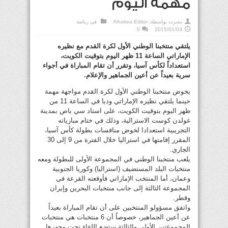
مهمة اليوم
نشرت بواسطة:
Alhakea Editor
في
رياضة
0
2015/01/03
يلتقي منتخبنا الوطني الأول لكرة القدم مع نظيره
الإماراتي الساعة 11 ظهر اليوم بتوقيت الكويت،
استعداداً لكأس آسيا، وتقرر أن تقام المباراة في أجواء
سرية بعيداً عن أعين الجماهير والإعلام.
يخوض منتخبنا الوطني الأول لكرة القدم مواجهة مهمة
حينما يلتقي نظيره الإماراتي وديا في الساعة 11 من
ظهر اليوم بتوقيت الكويت، على استاد سي باص بمدينة
غولدن كوست الاسترالية، وذلك في ختام مبارياته
التجريبية استعدادا لخوض منافسات بطولة كأس آسيا،
المقرر إقامتها في استراليا خلال الفترة من 9 إلى 30
الجاري.
يلعب منتخبنا الوطني في المجموعة الأولى للبطولة ومعه
منتخبات البلد المستضيف (استراليا) وكوريا الجنوبية
وعمان، أما المنتخب الإماراتي فأوقعته القرعة في
المجموعة الثالثة إلى جانب منتخبات البحرين وإيران
وقطر.
واتفق مسؤولو المنتخبين على أن تقام المباراة بعيداً
عن أعين الجماهير، خصوصاً أن 6 منتخبات هي منتخبات
المجموعتين الأولى والثالثة ستضع اللقاء تحت مجهرها.