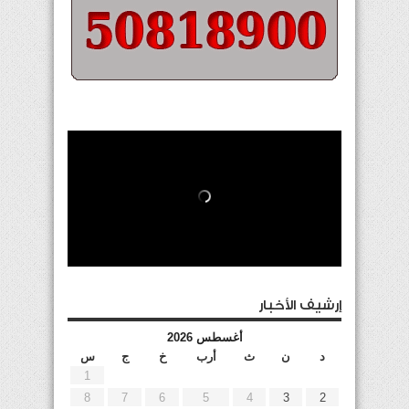
إرشيف الأخبار
أغسطس 2026
د
ن
ث
أرب
خ
ج
س
1
8
7
6
5
4
3
2