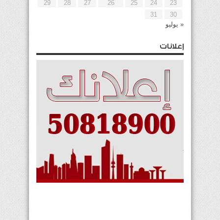
29
28
27
26
25
24
23
31
30
« يوليو
إعلانات