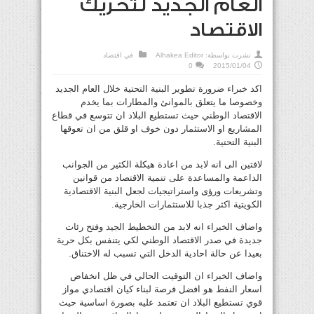
العام الجديد لتحريك
الاقتصاد
نشرت بواسطة:
Alhakea Editor
في
اقتصاد
0
2015/01/04
اكد خبراء ضرورة تطوير البنية التحتية خلال العام الجديد
وخصوصا ما يتعلق بالموانئ والمطارات بما يخدم
الاقتصاد الوطني حيث تستطيع البلاد ان تتوسع في قطاع
المشاريع او الاستثمار دون خوف او قلق من ان تعوقها
البنية التحتية.
لافتين الى انه لابد من اعادة هيكلة الكثير من الجوانب
الداعمة والمساعدة على تنمية الاقتصاد من قوانين
وتشريعات ورؤى واستراتيجيات لجعل البنية الاقتصادية
الكويتية اكثر جذبا للاستثمارات الخارجية.
واضاف الخبراء انه لابد من التخطيط الجيد وفتح رئات
جديدة في صدر الاقتصاد الوطني لكي يتنفس بكل حرية
بعيدا عن حالة احادية الدخل التي تسبب له الاختناق.
واضاف الخبراء ان التوقيت الحالي في ظل انخفاض
اسعار النفط هو افضل فرصة لبناء كيان اقتصادي مواز
قوي تستطيع البلاد ان تعتمد عليه بصورة اساسية حيث