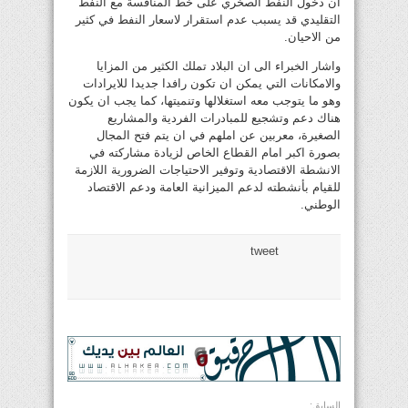
ان دخول النفط الصخري على خط المنافسة مع النفط
التقليدي قد يسبب عدم استقرار لاسعار النفط في كثير
من الاحيان.
واشار الخبراء الى ان البلاد تملك الكثير من المزايا
والامكانات التي يمكن ان تكون رافدا جديدا للايرادات
وهو ما يتوجب معه استغلالها وتنميتها، كما يجب ان يكون
هناك دعم وتشجيع للمبادرات الفردية والمشاريع
الصغيرة، معربين عن املهم في ان يتم فتح المجال
بصورة اكبر امام القطاع الخاص لزيادة مشاركته في
الانشطة الاقتصادية وتوفير الاحتياجات الضرورية اللازمة
للقيام بأنشطته لدعم الميزانية العامة ودعم الاقتصاد
الوطني.
tweet
السابق: