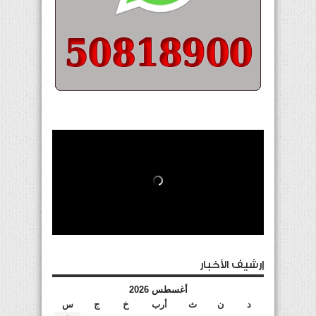
إرشيف الأخبار
أغسطس 2026
د
ن
ث
أرب
خ
ج
س