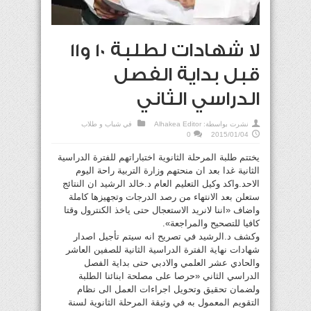
لا شهادات لطلبة 10 و11
قبل بداية الفصل
الدراسي الثاني
نشرت بواسطة:
Alhakea Editor
في
شباب و طلاب
0
2015/01/04
يختتم طلبة المرحلة الثانوية اختباراتهم للفترة الدراسية
الثانية غدا بعد ان منحتهم وزارة التربية راحة اليوم
الاحد.واكد وكيل التعليم العام د.خالد الرشيد ان النتائج
ستعلن بعد الانتهاء من رصد الدرجات وتجهيزها كاملة
واضاف «اننا لانريد الاستعجال حتى ياخذ الكنترول وقتا
كافيا للتصحيح والمراجعة».
وكشف د.الرشيد في تصريح انه سيتم تأجيل اصدار
شهادات نهاية الفترة الدراسية الثانية للصفين العاشر
والحادي عشر العلمي والادبي حتى بداية الفصل
الدراسي الثاني «حرصا على مصلحة ابنائنا الطلبة
ولضمان تحقيق وتحويل اجراءات العمل الى نظام
التقويم المعمول به في وثيقة المرحلة الثانوية لسنة