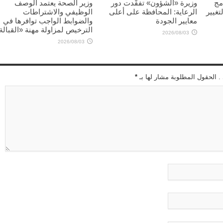
مج
وزيرة «الشؤون» تفقّدت دور
وزير الصحة يعتمد الوصف
تغيير
الرعاية: المحافظة على أعلى
الوظيفي والاشتراطات
معايير الجودة
والضوابط الواجب توافرها في
الترخيص لمزاولة مهنة «القبالة
2026/08/03
2026/08/03
 . الحقول المطلوبة مشار لها بـ
*