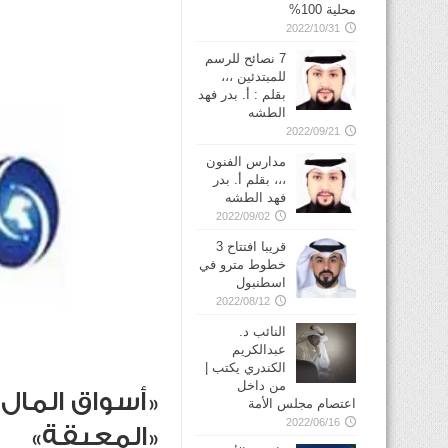
محلية 100%
2022/10/31
7 نصائح للرسم
للمبتدئين ،،،
بقلم : أ. بدر فهد
الطشه
2022/09/21
مدارس الفنون
،،، بقلم أ. بدر
فهد الطشه
2022/09/02
قريبا افتتاح 3
خطوط مترو في
2022/08/12
النائب د.
عبدالكريم
الكندري يكتب |
من داخل
«أسواق المال»
اعتصام مجلس الأمة
2022/06/16
«المعيقة»