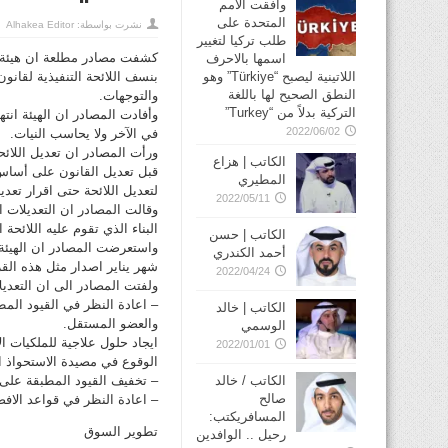
وافقت الأمم
المتحدة على
نشرت بواسطة:
Alhakea Editor
طلب تركيا لتغيير
كشفت مصادر مطلعة ان هيئة أس
اسمها بالاحرف
بنسف اللائحة التنفيذية لقان
اللاتينية ليصبح “Türkiye” وهو
النطق الصحيح لها باللغة
والتوجهات.
التركية بدلاً من “Turkey”
وأفادت المصادر ان الهيئة ان
2022/06/02
في الآخر ولا يحاسب النيات.
ورأت المصادر ان تعديل اللائح
الكاتب | هزاع
قبل تعديل القانون على أساس 
المطيري
لتعديل اللائحة حتى اقرار تعدي
2022/05/11
وقالت المصادر ان التعديلات 
البناء الذي تقوم عليه اللائحة ا
الكاتب | حسن
أحمد الكندري
شهر يناير اصدار مثل هذه القرارات التعديلية ل
2022/04/24
ولفتت المصادر الى ان التعديل
– اعادة النظر في القيود الم
الكاتب | خالد
والعضو المستقل.
الوسمي
2022/01/01
الوقوع في مصيدة الاستحواذ ال
– تخفيف القيود المطبقة على 
الكاتب / خالد
صالح
– اعادة النظر في قواعد الافص
المسافريكتب:
تطوير السوق
رحيل .. الوافدين