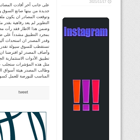
2021/11/17
على جانب آخر أفادت المصادر 
جديدة من بينها صانع السوق و
وتوقعت المصادر ان يكون ملف 
التطوير لم يعد رفاهية بقدر ما
وضمن هذا الاطار فقد رأت مص
بمجرد التطبيق مشدداً على ضر
وقدر المصدر ان استحداث آلي
تستقطب للسوق سيولة تقدر بـ7 أضعاف القيمة النقدية المتداولة حال
مثل هذه المؤشرات ستجلب عوامل
وطالب المصدر هيئة أسواق الما
المناسب للبورصة للعمل كسو
tweet