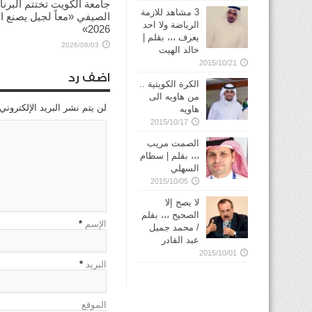
جامعة الكويت تختتم البرنا
3 مشاهد للازمة
الصيفي «معاً لجيل يصنع ال
الرياضة ولا احد
2026»
يعرف ،،، بقلم |
2026/08/03
خالد الهيت
2015/10/21
اضف رد
الكرة الكويتية ..
من هاويه الى
لن يتم نشر البريد الإلكتروني
هاويه
2015/10/17
الصمت مريب
،،، بقلم | سطام
السهلي
2015/10/05
لا يصح إلا
الصحيح ،،، بقلم
الإسم
*
/ محمد جميل
عبد القادر
2015/10/01
البريد
*
الموقع