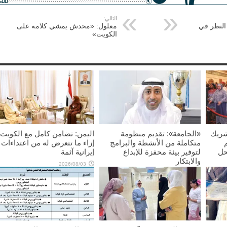
التالي:
 النظر في
معلول: «محدش يمشي كلامه على
الكويت»
شريك
«الجامعة»: تقديم منظومة
اليمن: تضامن كامل مع الكويت
متكاملة من الأنشطة والبرامج
إزاء ما تتعرض له من اعتداءات
حل
لتوفير بيئة محفزة للإبداع
إيرانية آثمة
والابتكار
2026/08/03
2026/08/03