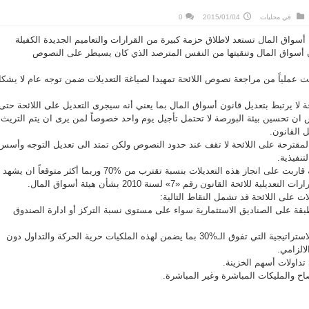
في
محليات
2015/01/04
0
واق المال تستعد لاطلاق حزمة كبيرة من القرارات والتعاميم الجديدة الكفيلة
ون أسواق المال وتنقيتها من النفس المترصد الذي كان يسيطر على النصوص
تهت عملياً من مراجعة نصوص اللائحة تمهيدا لصياغة التعديلات ضمن توجه عام لا يشك
ة لا يرتبط بتعديل قانون أسواق المال بما يعني أنه سيجرى التعديل على اللائحة حتى
ان تحسين بيئة البورصة لا تحتمل تأجيل يوم واحد خصوصاً لمن يرى ان يتم التريث
ل القانون.
المقترحة على اللائحة لا تقف عند حدود النصوص ولكن تمتد الى تعديل التوجه وأسس
لتنفيذية.
واستعرضت المصادر ان الهيئة قاربت على انجاز هذه التعديلات بنسبة تقترب من %70 وربما أكثر متوقعاً ان يشهد
لائحة القانون رقم «7» لسنة 2010 بشأن هيئة أسواق المال.
ات على اللائحة قد تشمل النقاط التالية:
طبقة على الصناديق الاستثمارية سواء على مستوى نسبة التركز أو ادارة الصندوق
ايجاد حلول علاجية للملكيات الاستراتيجية التي تفوق الـ%30 بما يضمن لهذه الملكيات حرية الحركة والتداول دون
الزامي.
تداولات أسهم الخزينة.
اح والمليكات المباشرة وغير المباشرة.