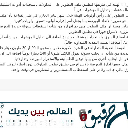
ان الهيئة في طريقها لتطبيق ملف التطوير على التداولات باستحداث أدوات استثمار
المشتقات وتداول المؤشرات قريباً.
التطوير على رأس أولويات الهيئة خلال شهر يناير الجاري في ظل القناعة بأن ملف
 هو ضرورة لانقاذ البورصة بما يجعل أمر إقراره أولوية تسبق أولويات كثيرة.
ادر معنية ان ملف التطوير متى تم اقراره من شأنه استقطاب سيولة جديدة للبورص
ورة الاسراع فورا في تطبيق التطوير.
ة لصناع السوق واستحداث مشتقات جديدة اضافة الى تداول المؤشرات من شأنه ان
ياً.
وأضاف المصدر لو افترضنا ان القيمة النقدية المتداولة في الفترة الأخيرة ضمن مستوى الـ20 أو 30 ملي
تطبيق الأدوات الاستثمارية الجديدة من شأنه ان يجلب سيولة تفوق الـ120 مليونا أو 140 دينارا يومياً اضافة الى ان
 ايجابية أخرى من بينها توفير الطمأنينة والاستقرار للبورصة وتداولاتها.
ل ومعها ادارة البورصة بالاسراع في تطبيق تطوير التداولات دون ابطاء لتوفير المن
ق مالي جاذب وقادر على استقطاب المستثمرين والمضاربين في وقت واحد.