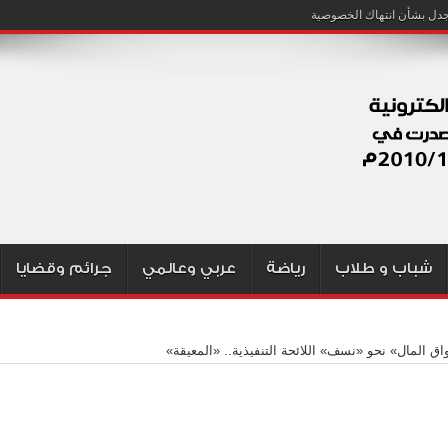
شباب و طلاب
رياضة
عربي وعالمي
جرائم وقضايا
ق المال» نحو «نسف» اللائحة التنفيذية.. «المعيقة»