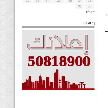
29
28
27
26
25
24
23
31
30
« يوليو
»
إعلانات