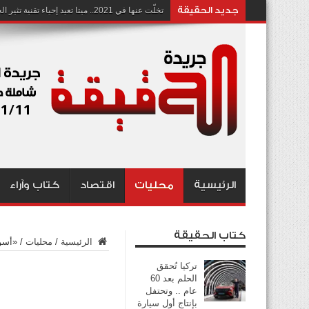
جديد الحقيقة
تخلّت عنها في 2021.. ميتا تعيد إحياء تقنية تثير الجدل بشأن انتهاك الخصوصية
الرئيسية
محليات
اقتصاد
كتاب وآراء
كتاب الحقيقة
الرئيسية
/
محليات
/
«أسوا
تركيا تُحقق
الحلم بعد 60
عام .. وتحتفل
بإنتاج أول سيارة