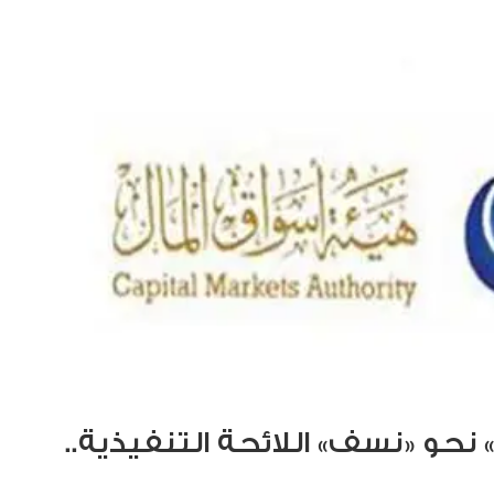
 نحو «نسف» اللائحة التنفيذية..