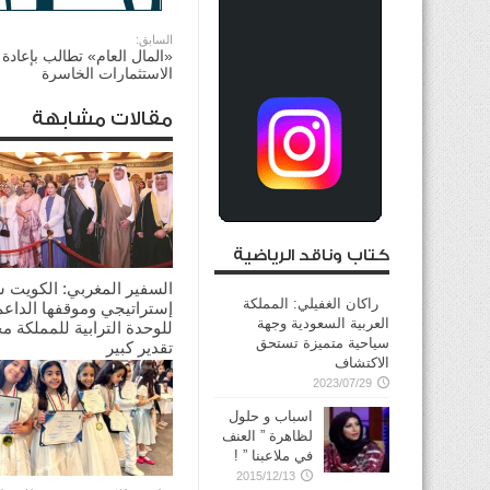
السابق:
«المال العام» تطالب بإعادة
الاستثمارات الخاسرة
مقالات مشابهة
كتاب وناقد الرياضية
السفير المغربي: الكويت 
راكان الغفيلي: المملكة
إستراتيجي وموقفها الداعم
العربية السعودية وجهة
للوحدة الترابية للمملكة م
سياحية متميزة تستحق
تقدير كبير
الاكتشاف
2026/08/03
2023/07/29
اسباب و حلول
لظاهرة ” العنف
في ملاعبنا ” !
2015/12/13