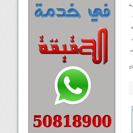
ية
ة
ون دينار فان
اخ