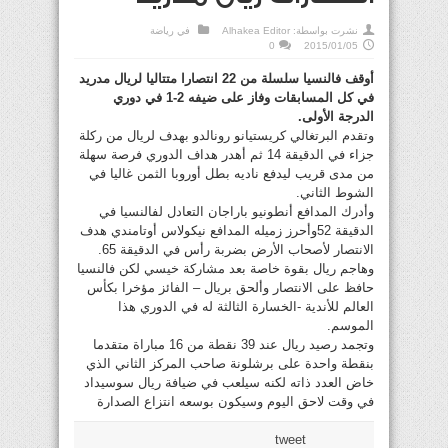
نشرت بواسطة:
Alhakea Editor
في
رياضة
0
2015/01/05
أوقف فالنسيا سلسلة من 22 انتصارا متتاليا لريال مدريد
في كل المسابقات وفاز على ضيفه 2-1 في دوري
الدرجة الأولى.
وتقدم البرتغالي كريستيانو رونالدو بهدف لريال من ركلة
جزاء في الدقيقة 14 ثم أهدر هداف الدوري فرصة سهلة
من مدى قريب ليدفع ناديه بطل أوروبا الثمن غاليا في
الشوط الثاني.
وأدرك المدافع أنطونيو باراجان التعادل لفالنسيا في
الدقيقة 52وأحرز زميله المدافع نيكولاس أوتامندي هدف
الانتصار لأصحاب الأرض بضربة رأس في الدقيقة 65.
وهاجم ريال بقوة خاصة بعد مشاركة خيسي لكن فالنسيا
حافظ على الانتصار وألحق بريال – الفائز مؤخرا بكأس
العالم للأندية -الخسارة الثالثة له في الدوري هذا
الموسم.
وتجمد رصيد ريال عند 39 نقطة من 16 مباراة متقدما
بنقطة واحدة على برشلونة صاحب المركز الثاني الذي
خاض العدد ذاته لكنه سيلعب في ضيافة ريال سوسيداد
في وقت لاحق اليوم وسيكون بوسعه انتزاع الصدارة
tweet