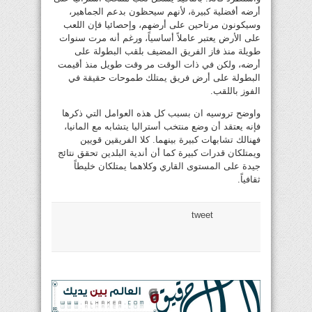
أرضه أفضلية كبيرة، لأنهم سيحظون بدعم الجماهير،
وسيكونون مرتاحين على أرضهم، وإحصائيا فإن اللعب
على الأرض يعتبر عاملاً أساسياً، ورغم أنه مرت سنوات
طويلة منذ فاز الفريق المضيف بلقب البطولة على
أرضه، ولكن في ذات الوقت مر وقت طويل منذ أقيمت
البطولة على أرض فريق يمتلك طموحات حقيقة في
الفوز باللقب.
واوضح تروسيه ان بسبب كل هذه العوامل التي ذكرها
فإنه يعتقد أن وضع منتخب أستراليا يتشابه مع المانيا،
فهنالك تشابهات كبيرة بينهما. كلا الفريقين قويين
ويمتلكان قدرات كبيرة كما أن أندية البلدين تحقق نتائج
جيدة على المستوى القاري وكلاهما يمتلكان خليطاً
ثقافياً.
tweet