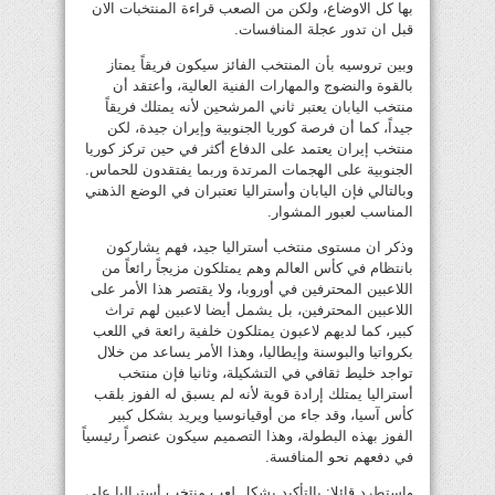
بها كل الاوضاع، ولكن من الصعب قراءة المنتخبات الان
قبل ان تدور عجلة المنافسات.
وبين تروسيه بأن المنتخب الفائز سيكون فريقاً يمتاز
بالقوة والنضوج والمهارات الفنية العالية، وأعتقد أن
منتخب اليابان يعتبر ثاني المرشحين لأنه يمتلك فريقاً
جيداً، كما أن فرصة كوريا الجنوبية وإيران جيدة، لكن
منتخب إيران يعتمد على الدفاع أكثر في حين تركز كوريا
الجنوبية على الهجمات المرتدة وربما يفتقدون للحماس.
وبالتالي فإن اليابان وأستراليا تعتبران في الوضع الذهني
المناسب لعبور المشوار.
وذكر ان مستوى منتخب أستراليا جيد، فهم يشاركون
بانتظام في كأس العالم وهم يمتلكون مزيجاً رائعاً من
اللاعبين المحترفين في أوروبا، ولا يقتصر هذا الأمر على
اللاعبين المحترفين، بل يشمل أيضا لاعبين لهم تراث
كبير، كما لديهم لاعبون يمتلكون خلفية رائعة في اللعب
بكرواتيا والبوسنة وإيطاليا، وهذا الأمر يساعد من خلال
تواجد خليط ثقافي في التشكيلة، وثانيا فإن منتخب
أستراليا يمتلك إرادة قوية لأنه لم يسبق له الفوز بلقب
كأس آسيا، وقد جاء من أوقيانوسيا ويريد بشكل كبير
الفوز بهذه البطولة، وهذا التصميم سيكون عنصراً رئيسياً
في دفعهم نحو المنافسة.
واستطرد قائلا: بالتأكيد يشكل لعب منتخب أستراليا على