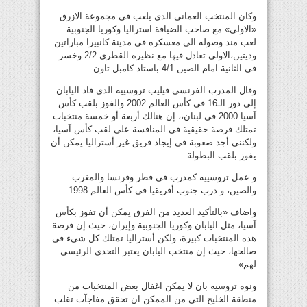
وكان المنتخب العماني الذي يلعب في مجموعة الازرق
«الاولى» مع صاحب الضيافة استراليا وكوريا الجنوبية
لعب منذ وصوله الى معسكره في مدينة كانبيرا مباراتين
وديتين،الاولى تعادل فيها مع نظيره القطري 2/‏2 وخسر
في الثانية امام الصين 4/1 باستاد كامبل تاون.
وقال المدرب الفرنسي فيليب تروسييه الذي قاد اليابان
إلى دور الـ16 في كأس العالم 2002 والفوز بلقب كأس
آسيا 2000 في لبنان،، إن هنالك أربعة أو خمسة منتخبات
تمتلك فرصة حقيقية في المنافسة على لقب كأس آسيا،
ولكنني أجد صعوبة في إيجاد فريق غير أستراليا يمكن أن
يفوز بلقب البطولة.
و عمل تروسييه كمدرب في قطر وفرنسا والمغرب
والصين، و درب جنوب أفريقيا في كأس العالم 1998.
واضاف «بالتأكيد العديد من الفرق يمكن أن تفوز بكأس
آسيا، مثل اليابان وكوريا الجنوبية وإيران، حيث إن فرصة
هذه المنتخبات كبيرة، ولكن أستراليا تمتلك كل شيء في
صالحها، حيث إن منتخب اليابان يعتبر التحدي الرئيسي
لهم».
ونوه تروسيه بان لا يمكن اغفال بعض المنتخبات من
منطقة الخليج التي من الممكن ان تحقق مفاجآت تقلب