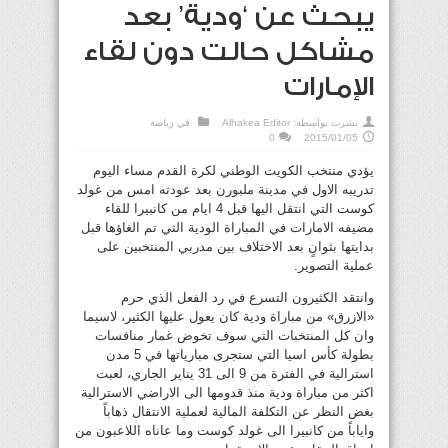
يبحث عن ‘ودية’ بعد
مشاكل حالت دون لقاء
الإمارات
نشرت بواسطة:
Alhakea Editor
في
رياضة
0
2015/01/05
يؤدي منتخب الكويت الوطني لكرة القدم مساء اليوم
تدريبه الاول في مدينة ملبورن بعد عودته امس من غولد
كوست التي انتقل اليها قبل 4 ايام من كانبيرا للقاء
مضيفه الامارات في المباراة الودية التي تم الغاؤها قبل
بدايتها بثوانٍ بعد الاختلاف بين مدربي المنتخبين على
عملية التصوير.
وانتقد الكثيرون التسرع في رد الفعل الذي حرم
«الازرق» من مباراة ودية كان يعول عليها الكثير، لاسيما
وان كل المنتخبات التي سوف تخوض غمار منافسات
بطولة كأس اسيا التي ستجرى مبارياتها في 5 مدن
استرالية في الفترة من 9 الى 31 يناير الجاري، لعبت
اكثر من مباراة ودية منذ قدومها الى الاراضي الاسترالية
بغض النظر عن التكلفة المالية لعملية الانتقال ذهاباً
واياباً من كانبيرا الى غولد كوست وما عاناه اللاعبون من