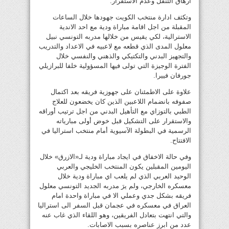
ارهاق التنقل وعدم الاستقرار.
وتكثف ادارة منتخب الكويت جهودها خلال الساعات
المقبلة من اجل اقامة مباراة ودية مع احد الاندية
الاسترالية، لكي يقيس من خلالها مدربه التونسي نبيل
معلول المدى الذي قطعه مع لاعبيه في الاعداد والتدريب
والتجهيز البدني والتكتيكي والذهني والنفسي خلال
الفترة الوجيزة التي تولى فيها المسؤولية خلفا للبرازيلي
جورفان فييرا.
علاوة على الاطمئنان على جهوزية فريقه بعد اكتمال
صفوفه بانضمام اللاعبين الذين كان يخضعون للعلاج
الطبي بالتوزاي مع التأهيل البدني من اجل ترتيب أوراقه
والاستقرار على التشكيل قبل خوض أولى مبارياته
الرسمية في البطولة الآسيوية أمام منتخب استراليا في
الافتتاح.
وفي حالة الاخفاق في ايجاد مباراة ودية لـ«الازرق» خلال
اليومين المقبلين يكون المنتخب الخليجي والعربي
الوحيد العربي الذي لم يلعب اي مباراة ودية خلال
معسكره الخارجي، ولم يرَ مدربه الجديد التونسي معلول
فريقه بشكل جدي وعملي الا في مباراة واحدة امام
العراق في معسكره في عجمان قبل السفر الى استراليا
والتي انتهت بتعادل الفريقين، وهو اللقاء الذي غاب عنه
عدد من ابرز عناصره بسبب الاصابات.