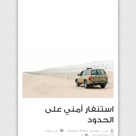
استنفار أمني على
الحدود
نشرت بواسطة:
Alhakea Editor
في
محليات
0
2015/01/06