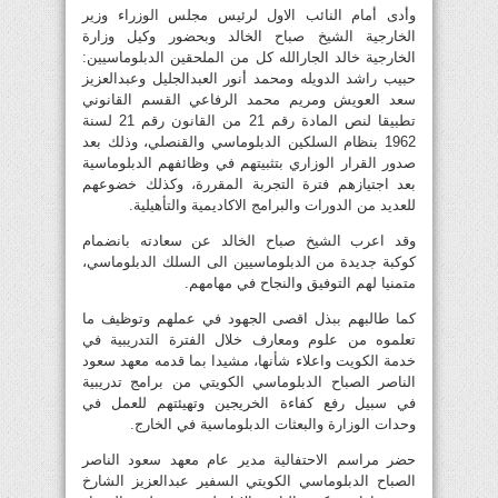
وأدى أمام النائب الاول لرئيس مجلس الوزراء وزير
الخارجية الشيخ صباح الخالد وبحضور وكيل وزارة
الخارجية خالد الجارالله كل من الملحقين الدبلوماسيين:
حبيب راشد الدويله ومحمد أنور العبدالجليل وعبدالعزيز
سعد العويش ومريم محمد الرفاعي القسم القانوني
تطبيقا لنص المادة رقم 21 من القانون رقم 21 لسنة
1962 بنظام السلكين الدبلوماسي والقنصلي، وذلك بعد
صدور القرار الوزاري بتثبيتهم في وظائفهم الدبلوماسية
بعد اجتيازهم فترة التجربة المقررة، وكذلك خضوعهم
للعديد من الدورات والبرامج الاكاديمية والتأهيلية.
وقد اعرب الشيخ صباح الخالد عن سعادته بانضمام
كوكبة جديدة من الدبلوماسيين الى السلك الدبلوماسي،
متمنيا لهم التوفيق والنجاح في مهامهم.
كما طالبهم ببذل اقصى الجهود في عملهم وتوظيف ما
تعلموه من علوم ومعارف خلال الفترة التدريبية في
خدمة الكويت واعلاء شأنها، مشيدا بما قدمه معهد سعود
الناصر الصباح الدبلوماسي الكويتي من برامج تدريبية
في سبيل رفع كفاءة الخريجين وتهيئتهم للعمل في
وحدات الوزارة والبعثات الدبلوماسية في الخارج.
حضر مراسم الاحتفالية مدير عام معهد سعود الناصر
الصباح الدبلوماسي الكويتي السفير عبدالعزيز الشارخ