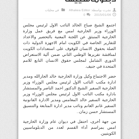
نشرت بواسطة:
Alhakea Editor
في
محليات
0
2015/01/06
اجتمع الشيخ صباح الخالد النائب الاول لرئيس مجلس
الوزراء وزير الخارجية امس مع فريق عمل وزارة
الخارجية المنبثق عن اللجنة المعنية بالتحضير والاعداد
للتقارير الخاصة في الكويت امام الاجهزة الدولية ذات
الصلة بحقوق الانسان للوقوف على استعدادات الكويت
لمناقشة تقريرها الوطني الثاني ضمن آلية الاستعراض
الدوري الشامل لمجلس حقوق الانسان التابع للامم
المتحدة في جنيف.
حضر الاجتماع وكيل وزارة الخارجية خالد الجارالله ومدير
ادارة مكتب النائب الاول لرئيس مجلس الوزراء وزير
الخارجية السفير الشيخ الدكتور احمد الناصر والمستشار
بادارة مكتب النائب الاول لرئيس مجلس الوزراء وزير
الخارجية السفير خالد المغامس ومدير الادارة القانونية
السفير غانم الغانم ونائب مدير ادارة المتابعة والتنسيق
المستشار حسن زمان..
من جهة أخرى، احتفل في ديوان عام وزارة الخارجية
امس بمراسم أداء القسم لعدد من الدبلوماسيين
الكويتيين.