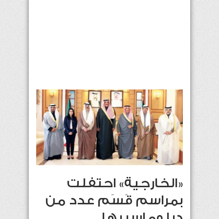
«الخارجية» احتفلت
بمراسم قَسَم عدد من
دبلوماسييها