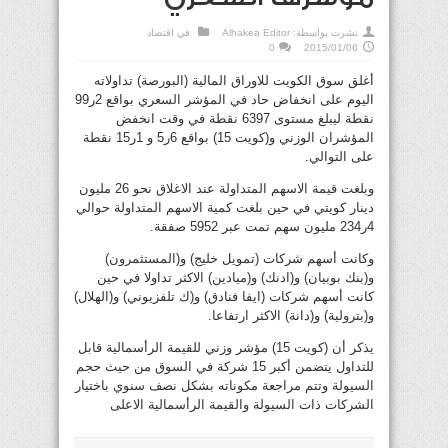
نشرت بواسطة:
Alhakea Editor
في
اقتصاد
0
2015/01/06
أغلق سوق الكويت للاوراق المالية (البورصة) تداولاته
اليوم على انخفاض حاد في المؤشر السعري بواقع 2ر99
نقطة ليبلغ مستوى 6397 نقطة في وقت انخفض
المؤشران الوزني و(كويت 15) بواقع 6ر5 و 1ر15 نقطة
على التوالي.
وبلغت قيمة الاسهم المتداولة عند الاغلاق نحو 26 مليون
دينار كويتي في حين بلغت كمية الاسهم المتداولة حوالي
4ر234 مليون سهم تمت عبر 5952 صفقة.
وكانت أسهم شركات (تمويل خليج) و(المستثمرون)
و(بنك بوبيان) و(ادنك) و(ميادين) الاكثر تداولا في حين
كانت أسهم شركات (ايفا فنادق) و(ك تلفزيوني) و(الهلال)
و(بترولية) و(دانة) الاكثر ارتفاعا.
يذكر أن (كويت 15) مؤشر وزني للقيمة الرأسمالية قابل
للتداول يتضمن أكبر 15 شركة في السوق من حيث حجم
السيولة وتتم مراجعة مكوناته بشكل نصف سنوي باختيار
الشركات ذات السيولة والقيمة الرأسمالية الاعلى