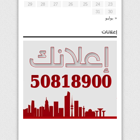
29
28
27
26
25
24
23
31
30
« يوليو
إعلانات