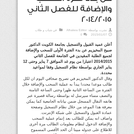
والإضافة للفصل الثاني
2014/2015
نشرت بواسطة:
Alhakea Editor
في
شباب و طلاب
0
2015/01/07
أعلن عميد القبول والتسجيل بجامعة الكويت الدكتور
صبيح المخيزيم عن بدء الفترة الأولى للسحب والإضافة
لجميع الطلبة المقيدين في الجامعة للفصل الثاني
2014/2015 اعتبارا من يوم غد الموافق 7 يناير وحتى 12
يناير الجاري بواسطة نظام التسجيل وفقا لمواعيد
محددة.
وقال الدكتور المخيزيم في تصريح صحافي اليوم ان لكل
طالب موعدا محددا يبدأ به عملية السحب والإضافة خلال
الفترة من الساعة الثانية ظهرا وحتى الساعة الثامنة
والنصف مساء سيرسل له بواسطة رسالة قصيرة عبر
هاتفه النقال المسجل ضمن بياناته الجامعية كما يمكن
معرفة هذا الموعد من خلال نظام التسجيل وصفحة
عمادة القبول والتسجيل على شبكة الإنترنت.
واضاف انه يمكن للطالب بعد إتمام عملية السحب
والإضافة الدخول لنظام معلومات الطالب مرة أخرى
للاطلاع على جدوله مبينا أن الحد الأقصى المسموح