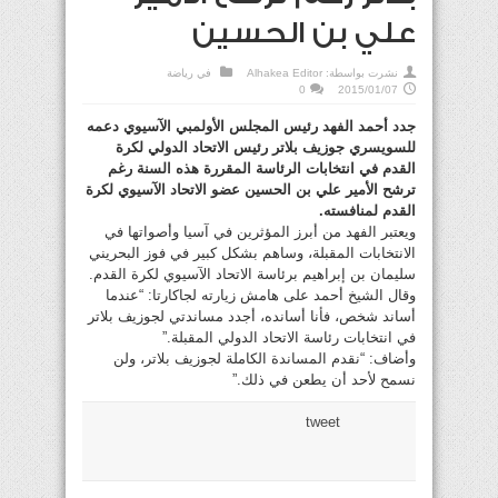
علي بن الحسين
نشرت بواسطة:
Alhakea Editor
في
رياضة
0
2015/01/07
جدد أحمد الفهد رئيس المجلس الأولمبي الآسيوي دعمه
للسويسري جوزيف بلاتر رئيس الاتحاد الدولي لكرة
القدم في انتخابات الرئاسة المقررة هذه السنة رغم
ترشح الأمير علي بن الحسين عضو الاتحاد الآسيوي لكرة
القدم لمنافسته.
ويعتبر الفهد من أبرز المؤثرين في آسيا وأصواتها في
الانتخابات المقبلة، وساهم بشكل كبير في فوز البحريني
سليمان بن إبراهيم برئاسة الاتحاد الآسيوي لكرة القدم.
وقال الشيخ أحمد على هامش زيارته لجاكارتا: “عندما
أساند شخص، فأنا أسانده، أجدد مساندتي لجوزيف بلاتر
في انتخابات رئاسة الاتحاد الدولي المقبلة.”
وأضاف: “نقدم المساندة الكاملة لجوزيف بلاتر، ولن
نسمح لأحد أن يطعن في ذلك.”
tweet