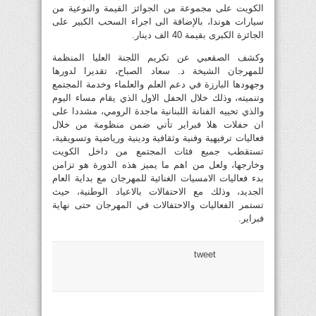
الكويت على مجموعة من الجوائز القيمة والنوعية من
سيارات هوندا، بالإضافة الى اجراء السحب الكبير على
الجائزة الكبرى بقيمة 40 الف دينار.
وكشف الصقعبي عن تكريم اللجنة العليا المنظمة
للمهرجان الشيخة د. سعاد الصباح، تقديرا لدورها
وجهودها البارزة في دعم العلم والعلماء وخدمة المجتمع
وتنميته، وذلك خلال الحفل الاول الذي يقام مساء اليوم
والذي تحييه الفنانة اللبنانية ماجدة الرومي، مشددا على
ان حفلات هلا فبراير تأتي ضمن منظومة من خلال
فعاليات ترفيهية وفنية وثقافية ودينية ورياضية وتسويقية،
تستقطب جميع فئات المجتمع من داخل الكويت
وخارجها، ولعل من اهم ما يميز هذه الدورة هو تزامن
بدء فعاليات الامسيات الغنائية للمهرجان مع بداية العام
الجديد، وذلك مع الاحتفالات بالاعياد الوطنية، حيث
تستمر الفعاليات والاحتفالات في المهرجان حتى نهاية
فبراير.
tweet