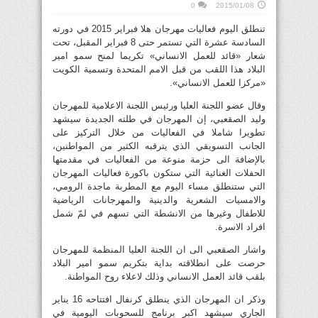
0
2015/01/08
تنطلق اليوم فعاليات مهرجان هلا فبراير 2015 في دورته
السادسة عشرة التي تستمر حتى 8 فبراير المقبل، تحت
شعار «قائد للعمل الانساني» تكريما لمنح سمو امير
البلاد هذا اللقب من قبل الامم المتحدة وتسمية الكويت
«مركزا للعمل الانساني».
وقال عضو اللجنة العليا ورئيس اللجنة الاعلامية للمهرجان
وليد الصقعبي، إن المهرجان في طلته الجديدة سيشهد
تطويرا شاملا في الفعاليات من خلال التركيز على
الجانب التسويقي الذي يترقبه الكثير من المواطنين،
بالإضافة الى حزمة منوعة من الفعاليات في مقدمتها
الحفلات الغنائية التي ستكون باكورة فعاليات المهرجان
التي ستنطلق مساء اليوم مع المطربة ماجدة الرومي،
والامسيات الشعرية والدينية والمهرجانات الرياضية
للاطفال وغيرها من الانشطة التي تسهم في لمّ شمل
افراد الاسرة.
واشار الصقعبي الى ان اللجنة العليا المنظمة للمهرجان
حرصت على انطلاقته بداية بتكريم سمو امير البلاد
بلقب قائد العمل الانساني وذلك لاعلاء روح المواطنة.
وذكر ان المهرجان الذي ينطلق كرنفال افتتاحه 16 يناير
الجاري سيشهد اكبر برنامج للسحوبات اليومية في