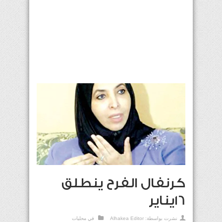
كرنفال الفرح ينطلق
16يناير
نشرت بواسطة:
Alhakea Editor
في
محليات