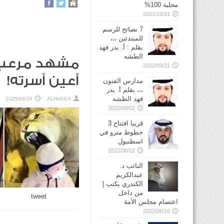
محلية 100%
2022/10/31
7 نصائح للرسم
للمبتدئين ،،،
بقلم : أ. بدر فهد
الطشه
مشهد مرعب..
2022/09/21
أعين أسرته!
مدارس الفنون
،،، بقلم أ. بدر
فهد الطشه
2025/06/24
ALHAKEA
2022/09/02
قريبا افتتاح 3
خطوط مترو في
2022/08/12
النائب د.
عبدالكريم
الكندري يكتب |
من داخل
tweet
اعتصام مجلس الأمة
2022/06/16