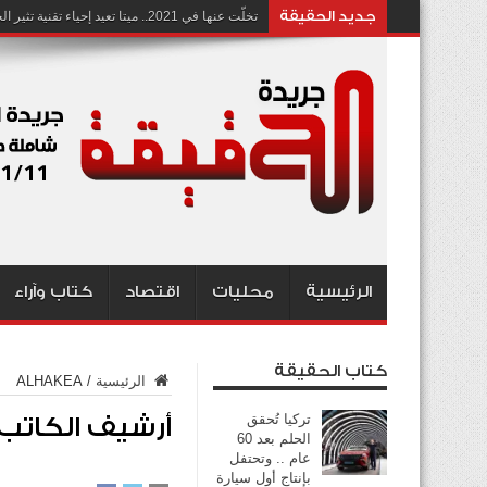
جديد الحقيقة
تخلّت عنها في 2021.. ميتا تعيد إحياء تقنية تثير الجدل بشأن انتهاك الخصوصية
الرئيسية
محليات
اقتصاد
كتاب وآراء
كتاب الحقيقة
الرئيسية
/
ALHAKEA
تركيا تُحقق
أرشيف الكاتب: LHAKEA
الحلم بعد 60
عام .. وتحتفل
بإنتاج أول سيارة