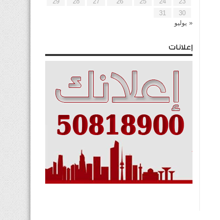
29
28
27
26
25
24
23
31
30
« يوليو
إعلانات