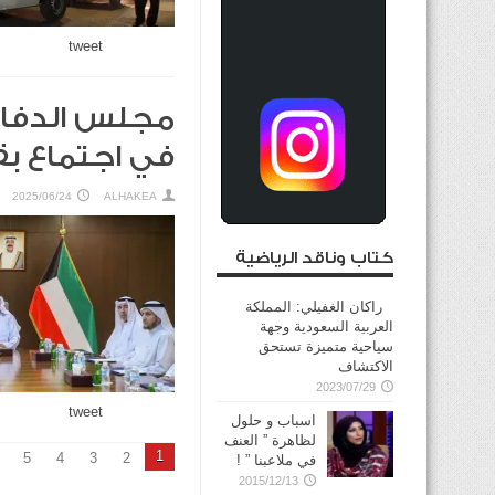
tweet
مجلس الدفاع 
في اجتماع بق
2025/06/24
ALHAKEA
كتاب وناقد الرياضية
راكان الغفيلي: المملكة
العربية السعودية وجهة
سياحية متميزة تستحق
الاكتشاف
2023/07/29
tweet
اسباب و حلول
لظاهرة ” العنف
1
5
4
3
2
في ملاعبنا ” !
2015/12/13