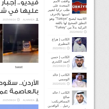
فيديو.. إجبار
وافقت الأمم
المتحدة على
عليها في شا
طلب تركيا لتغيير
اسمها بالاحرف
اللاتينية ليصبح “Türkiye” وهو
2025/06/24
ALHAKEA
النطق الصحيح لها باللغة
التركية بدلاً من “Turkey”
2022/06/02
الكاتب | هزاع
المطيري
2022/05/11
الكاتب | حسن
أحمد الكندري
2022/04/24
tweet
الكاتب | خالد
الوسمي
2022/01/01
بالعاصمة عم
الكاتب / خالد
صالح
2025/06/24
ALHAKEA
المسافريكتب:
رحيل .. الوافدين