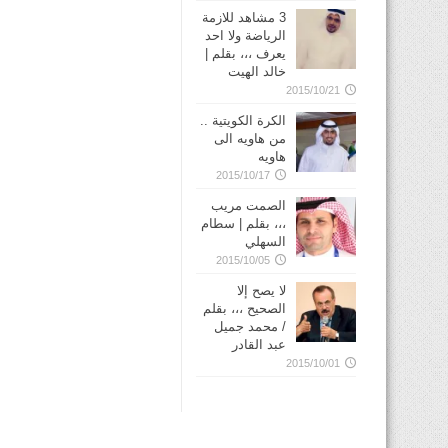
3 مشاهد للازمة
الرياضة ولا احد
يعرف ،،، بقلم |
خالد الهيت
2015/10/21
الكرة الكويتية ..
من هاويه الى
هاويه
2015/10/17
الصمت مريب
،،، بقلم | سطام
السهلي
2015/10/05
لا يصح إلا
الصحيح ،،، بقلم
/ محمد جميل
عبد القادر
2015/10/01