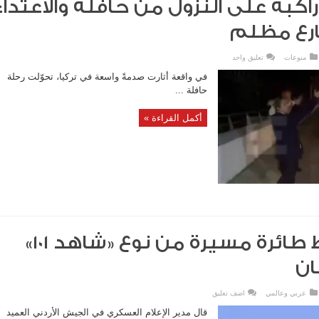
 راكبة على النزول من حافلة والاعتداء
رع مظلم
منوعات
تعليق واحد
في واقعة أثارت صدمةً واسعة في تركيا، تحوّلت رحلة
حافلة ...
أكمل القراءة »
الأردن.. سقوط طائرة مسيرة من نوع «شاهد 101»
ان
عربي وعالمي
اضف تعليق
قال مدير الإعلام العسكري في الجيش الأردني العميد