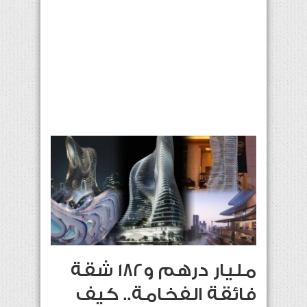
مليار درهم و182 شقة
فائقة الفخامة.. كيف