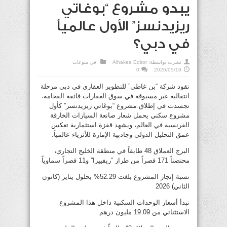
يبدو مشروع “بوغاتي
ريزيدنسز” الأول عالمياً
في دبي؟
نشرت بواسطة:
Alhakea Editor
في
منوعات
0
2026/05/19
تقود شركة “بن غاطي” للتطوير العقاري في دبي مرحلة
انتقالية غير مسبوقة في سوق العقارات فائقة الفخامة،
تجسدت في إطلاق مشروع “بوغاتي ريزيدنسز” كأول
مشروع سكني يحمل شعار صانعة السيارات الخارقة
الفرنسية في العالم، ويشهد قفزة استثمارية تعكس
عمق التحليل الدولي وجاذبية الإمارة للأثرياء عالمياً.
البرج العملاق 48 طابقاً في منطقة الخليج التجاري،
محتضناً 171 قصراً من طراز “ريفييرا” و11 قصراً سماوياً
نسبة إنجاز المشروع بلغت 52.29% بحلول يناير (كانون
الثاني) 2026
تبدأ أسعار الوحدات السكنية داخل هذا المشروع
الاستثنائي من 19.09 مليون درهم