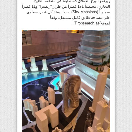
ويرتفع البرج العملاق 48 طابقاً في منطقة الخليج
التجاري، محتضناً 171 قصراً من طراز “ريفييرا” و11 قصراً
سماوياً (Sky Mansions)، حيث يمتد كل قصر سماوي
على مساحة طابق كامل مستقل، وفقاً
لموقع”Propsearch.ae”.