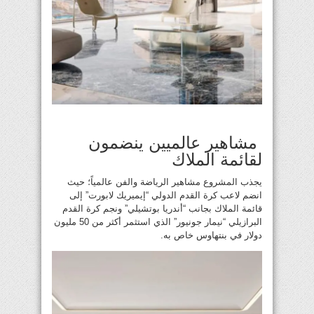
مشاهير عالميين ينضمون
لقائمة الملاك
يجذب المشروع مشاهير الرياضة والفن عالمياً؛ حيث
انضم لاعب كرة القدم الدولي “إيميريك لابورت” إلى
قائمة الملاك بجانب “أندريا بوتشيلي” ونجم كرة القدم
البرازيلي “نيمار جونيور” الذي استثمر أكثر من 50 مليون
دولار في بنتهاوس خاص به.