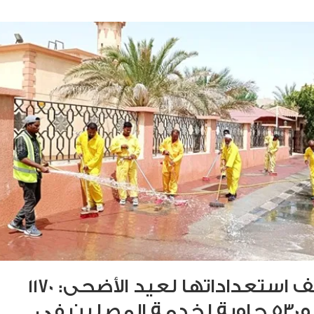
«البلدية» تُكثِّف استعداداتها لعيد الأضحى: 1170
عامل نظافة و530 حاوية لخدمة المصلين في