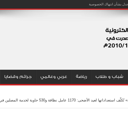
شباب و طلاب
رياضة
عربي وعالمي
جرائم وقضايا
«البلدية» تُكثِّف استعداداتها لعيد الأضحى: 1170 عامل نظافة و530 حاوية لخدمة المصلين ف