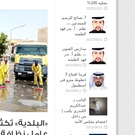
محلية 100%
2022/10/31
7 نصائح للرسم
للمبتدئين ،،،
بقلم : أ. بدر فهد
الطشه
2022/09/21
مدارس الفنون
،،، بقلم أ. بدر
فهد الطشه
2022/09/02
قريبا افتتاح 3
خطوط مترو في
2022/08/12
النائب د.
عبدالكريم
الكندري يكتب |
من داخل
اعتصام مجلس الأمة
2022/06/16