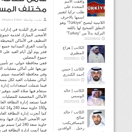
وافقت الأمم
المتحدة على
مختلف المس
طلب تركيا لتغيير
اسمها بالاحرف
نشرت بواسطة:
Alhakea Editor
اللاتينية ليصبح “Türkiye” وهو
النطق الصحيح لها باللغة
كثفت فرق البلدية في إدارات ا
التركية بدلاً من “Turkey”
الأضحى المبارك لخدمة جموع ا
2022/06/02
التنظيف في الأماكن المحيطة ب
الكاتب | هزاع
المطيري
جموع المصلين.
2022/05/11
توزيعها على أماكن مصليات الع
الكاتب | حسن
أحمد الكندري
أماكن مصليات العيد لكل مسجد و3 تناكر مياه و40 حاوية حجم 240 لكل مسجد 
2022/04/24
فيما شملت استعدادات إدارة ا
الكاتب | خالد
الوسمي
الأماكن المخصصة للمصليات.
2022/01/01
و150 حاوية سعة 240 و14 كناسة وتنكري مياه و15 لوري سيتم توزيعها على مساجد العيد.
الكاتب / خالد
كما أنجزت إدارة النظافة العا
صالح
المسافريكتب:
حاوية سعة 240 لترا سيتم توزيعها على أماكن مصليات العيد.
رحيل .. الوافدين
فيما أتمت إدارة النظافة في م