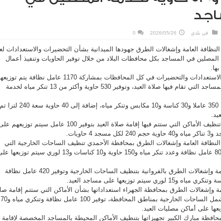
اجد
في
بلدي
2026/05/26
0
لنظافة العامة وإشغالات الطرق جهودها الميدانية بشأن التحضيرات والاستعدادات لع
لمصلين في المساجد بكل محافظات البلاد من خلال توفير الحاويات وتنفيذ أعمال
ها.
وأتمت الفرق الميدانية جميع الاستعدادات والتحضيرات في كل المحافظات بمشاركة 1170 عامل نظافة يتم تو
فجر يوم أول أيام العيد على المساجد التي تقام فيها صلاة العيد، وتوفير 530 حاوية وأكثر من 13 تنكر مياه لخدمة
ففي محافظة حولي، تم تأمين 350 عاملا و30 كناسة و10 مكابس وتنكر مياه، إضافة إلى 40 حاوية سعة 240 لترا 
يد.
وفي محافظة العاصمة، سيتم تنظيف الأماكن التي ستتم فيها إقامة صلاة العيد بتوفير 100 عامل سيتم توزيعهم ع
4 حاويات.
لنظافة العامة وإشغالات الطرق بمحافظة الأحمدي تنظيف الساحات الخارجية التي
ستقام فيها صلاة العيد بتوفير 80 عامل نظافة وعدد تنكر مياه و150 حاوية و10 كناسات و13 لوري سيتم توزيعها
فيما تستعد إدارة النظافة العامة وإشغالات الطرق بالفروانية بتنظيف الساحات الخارجية وتوفير 420 عامل نظافة
مة وإشغالات الطرق بمحافظة الجهراء استعداداتها بشأن الأماكن التي ستتم إقامة صل
عيد الأضحى المبارك فيها، وتشمل الساحات الخارجية بمناطق المحافظة، توفير 100 عامل نظافة وتنكري مياه و70
حافظة مبارك الكبير تجهيزاتها بتنظيف الأماكن المحيطة بالمساجد المخصصة لإقامة