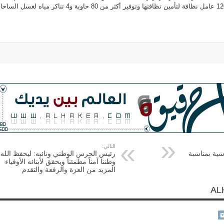
صلاة العيد حيث سيتم توزيع 120 عامل نظافة لتأمين نظافتها وتوفير أكثر من 80 حاوية و4 تناكر مياه لغسل
التالي:
ياسية بمناسبة
رئيس الحرس الوطني ونائبه: ليحفظ الله
وطننا آمناً مطمئناً ويحقق لأبنائه الأوفياء
المزيد من العزة والرفعة والتقدم