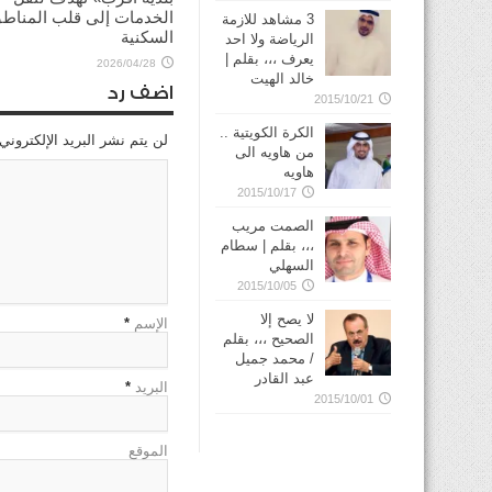
الخدمات إلى قلب المناط
3 مشاهد للازمة
السكنية
الرياضة ولا احد
يعرف ،،، بقلم |
2026/04/28
خالد الهيت
اضف رد
2015/10/21
الكرة الكويتية ..
لن يتم نشر البريد الإلكتروني
من هاويه الى
هاويه
2015/10/17
الصمت مريب
،،، بقلم | سطام
السهلي
2015/10/05
لا يصح إلا
الإسم
*
الصحيح ،،، بقلم
/ محمد جميل
عبد القادر
البريد
*
2015/10/01
الموقع