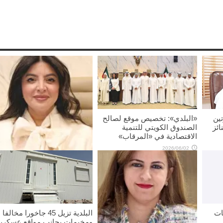
ين
«البلدي»: تخصيص موقع لصالح
ائز
الصندوق الكويتي للتنمية
الاقتصادية في «المرقاب»
2026/06/02
منال العصفور: تنسيق مشترك
لوضع تصور لتنظيم خدمة مواق
السيارات
2026/06/02
ات
البلدية تزيل 45 جاخورا مخالفا
ومخيمات بجانب مواقع عسكرية