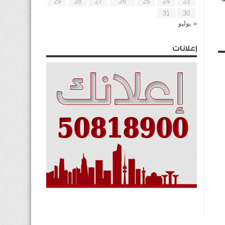
29
28
27
26
25
24
23
31
30
« يوليو
إعلانات