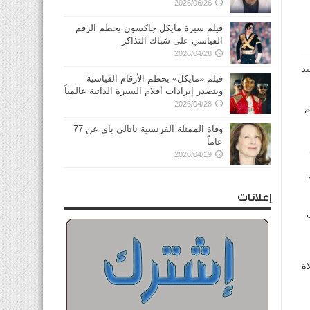
2026/06/26
فيلم سيرة مايكل جاكسون يحطم الرقم
القياسي على شباك التذاكر
2026/04/28
يد
فيلم «مايكل» يحطم الأرقام القياسية
ويتصدر إيرادات أفلام السيرة الذاتية عالمياً
2026/04/28
زيعهم
وفاة الممثلة الفرنسية ناتالي باي عن 77
عاماً
تم
2026/04/19
لى
إعلانات
 على
اة