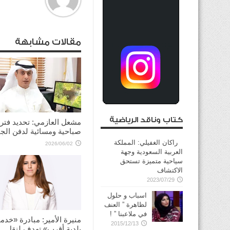
مقالات مشابهة
كتاب وناقد الرياضية
مشعل العازمي: تحديد فترت
صباحية ومسائية لدفن الجن
راكان الغفيلي: المملكة
2026/06/02
العربية السعودية وجهة
سياحية متميزة تستحق
الاكتشاف
2023/07/29
اسباب و حلول
لظاهرة ” العنف
في ملاعبنا ” !
منيرة الأمير: مبادرة «خدم
2015/12/13
بلدية أقرب» تهدف لنقل