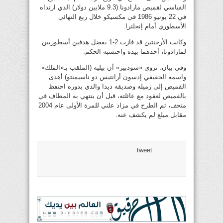
القياسي لقميص مارادونا (9.3 ملايين دولار) الذي ارتداه
في 22 يونيو 1986 في مكسيكو خلال ربع النهائي
الأسطوري أمام إنجلترا.
وكانت الأرجنتين قد فازت 2-1 بفضل هدفين أسطوريين
لمارادونا، أحدهما بيده واحتسبه الحكم.
وفي بيان، تروي «سوذبيز» أن بيليه (الملقب بـ«الملك»
واسمه الحقيقي إدسون أرانتيس دو ناسيمنتو) أهدى
القميص إلى زميله وصديقه ديدا والذي بدوره احتفظ
بالقميص لعقود مع عائلته، قبل أن ينتهي به المطاف في
متحف، ثم الطرح في مزاد علني للمرة الأولى عام 2004
مقابل مبلغ لم يكشف عنه.
tweet