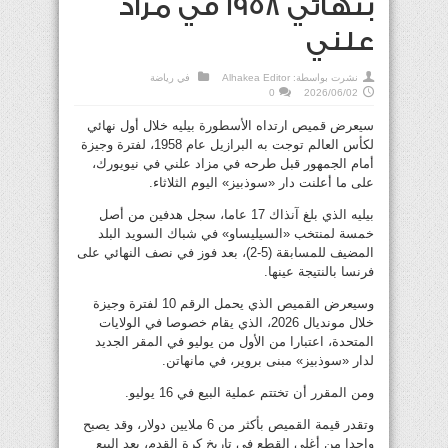
بنهائي 1958 في مزاد
علني
نشرت بواسطة:
Alhakea Editor
في
رياضة
0
2026/06/02
سيعرض قميص ارتداه الأسطورة بيليه خلال أول نهائي
لكأس العالم توجت به البرازيل عام 1958، لفترة وجيزة
أمام الجمهور قبل طرحه في مزاد علني في نيويورك،
على ما أعلنت دار «سوذبيز» اليوم الثلاثاء.
بيليه الذي بلغ آنذاك 17 عاما، سجل هدفين من أصل
خمسة لمنتخب «السيليساو» في شباك السويد البلد
المضيف للمسابقة (5-2)، بعد فوز في نصف النهائي على
فرنسا بالنتيجة عينها.
وسيعرض القميص الذي يحمل الرقم 10 لفترة وجيزة
خلال مونديال 2026، الذي يقام خصوصا في الولايات
المتحدة، اعتبارا من الأول من يوليو في المقر الجديد
لدار «سوذبيز» مبنى بروير، في مانهاتن.
ومن المقرر أن تختتم عملية البيع في 16 يوليو.
وتقدر قيمة القميص بأكثر من 6 ملايين دولار، وقد يصبح
واحدا من أغلى القطع في تاريخ كرة القدم، بعد البيع