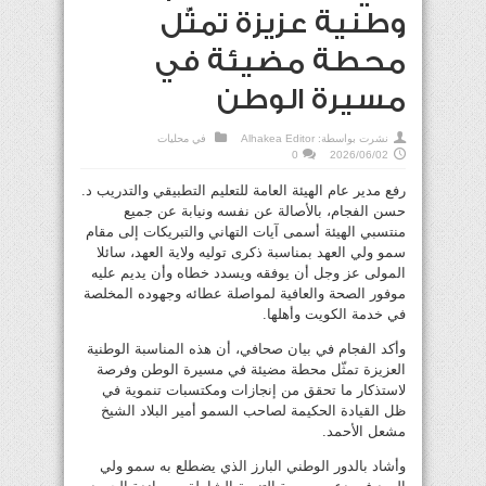
وطنية عزيزة تمثّل
محطة مضيئة في
مسيرة الوطن
نشرت بواسطة:
Alhakea Editor
في
محليات
0
2026/06/02
رفع مدير عام الهيئة العامة للتعليم التطبيقي والتدريب د.
حسن الفجام، بالأصالة عن نفسه ونيابة عن جميع
منتسبي الهيئة أسمى آيات التهاني والتبريكات إلى مقام
سمو ولي العهد بمناسبة ذكرى توليه ولاية العهد، سائلا
المولى عز وجل أن يوفقه ويسدد خطاه وأن يديم عليه
موفور الصحة والعافية لمواصلة عطائه وجهوده المخلصة
في خدمة الكويت وأهلها.
وأكد الفجام في بيان صحافي، أن هذه المناسبة الوطنية
العزيزة تمثّل محطة مضيئة في مسيرة الوطن وفرصة
لاستذكار ما تحقق من إنجازات ومكتسبات تنموية في
ظل القيادة الحكيمة لصاحب السمو أمير البلاد الشيخ
مشعل الأحمد.
وأشاد بالدور الوطني البارز الذي يضطلع به سمو ولي