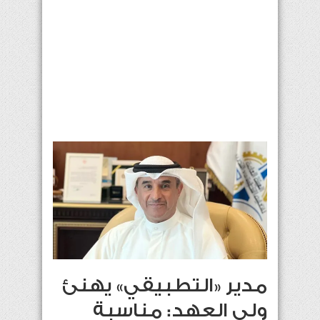
مدير «التطبيقي» يهنئ
ولي العهد: مناسبة