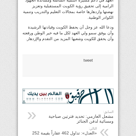
العهد في دعم مسيرة التنمية الشاملة ومساندة الجهود
الرامية إلى تحقيق رؤية الكويت المستقبلية وتعزيز
نهضتها وازدهارها خاصة بمجالات التعليم والتدريب وتنمية
الكوادر الوطنية.
ودعا الله عز وجل أن يحفظ الكويت وقيادتها الرشيدة
وأن يوفق سمو ولي العهد لكل ما فيه خير الوطن ورفعته
وأن يحقق للكويت وشعبها المزيد من التقدم والإزدهار.
tweet
السابق:
مشعل العازمي: تحديد فترتين صباحية
ومسائية لدفن الجنائز
التالي:
«العدل»: تداول 462 عقاراً بقيمة 252