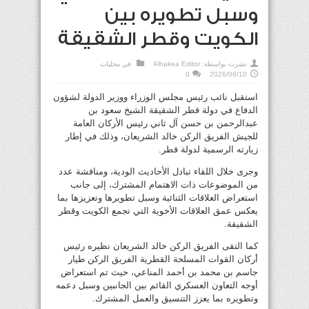
وسبل تطويره بين
الكويت وقطر الشقيقة
نشرت بواسطة:
Alhakea Editor
في
محليات
0
2026/06/10
استقبل نائب رئيس مجلس الوزراء ووزير الدولة لشؤون
الدفاع في دولة قطر الشقيقة الشيخ سعود بن
عبدالرحمن بن حسن آل ثاني رئيس الأركان العامة
للجيش الفريق الركن خالد الشريعان، وذلك في إطار
زيارته الرسمية لدولة قطر.
وجرى خلال اللقاء تبادل الأحاديث الودية، ومناقشة عدد
من الموضوعات ذات الاهتمام المشترك، إلى جانب
استعراض العلاقات الثنائية وسبل تطويرها وتعزيزها بما
يعكس عمق العلاقات الأخوية التي تجمع الكويت وقطر
الشقيقة.
كما التقى الفريق الركن خالد الشريعان نظيره رئيس
أركان القوات المسلحة القطرية الفريق الركن طيار
جاسم بن محمد بن أحمد المناعي، حيث تم استعراض
أوجه التعاون العسكري القائم بين الجانبين وسبل دعمه
وتطويره بما يعزز التنسيق والعمل المشترك.