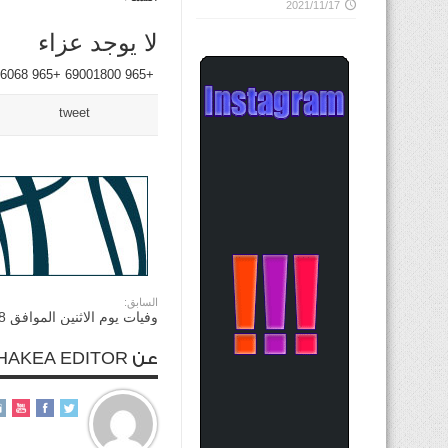
2021/11/17
لا يوجد عزاء
+965 69001800 +965 66696068
tweet
السابق:
وفيات يوم الاثنين الموافق 8يونيو 2026
عن ALHAKEA EDITOR