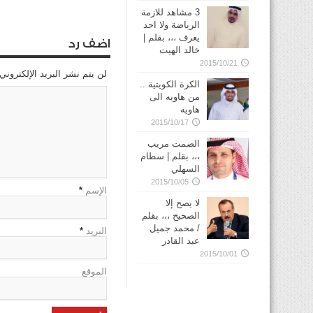
3 مشاهد للازمة
الرياضة ولا احد
يعرف ،،، بقلم |
اضف رد
خالد الهيت
2015/10/21
لن يتم نشر البريد الإلكتروني
الكرة الكويتية ..
من هاويه الى
هاويه
2015/10/17
الصمت مريب
،،، بقلم | سطام
السهلي
2015/10/05
الإسم
*
لا يصح إلا
الصحيح ،،، بقلم
/ محمد جميل
البريد
*
عبد القادر
2015/10/01
الموقع