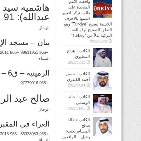
وافقت الأمم
هاشميه سيد 
المتحدة على
طلب تركيا لتغيير
عبدالله): 91 عاما
اسمها بالاحرف
اللاتينية ليصبح “Türkiye” وهو
الرجال
النطق الصحيح لها باللغة
التركية بدلاً من “Turkey”
بيان – مسجد الإ
2022/06/02
الكاتب | هزاع
+965 99611961 +965 98852011
المطيري
النساء
2022/05/11
الرميثية – ق6 – ش65 – م12
الكاتب | حسن
أحمد الكندري
+965 97779016
2022/04/24
صالح عبد الرضا م
الكاتب | خالد
الوسمي
2022/01/01
الرجال
الكاتب / خالد
العزاء في المقبر
صالح
المسافريكتب:
+965 55338053 +965 99992015
رحيل .. الوافدين
النساء