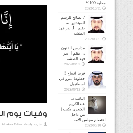
محلية 100%
2022/10/31
7 نصائح للرسم
للمبتدئين ،،،
بقلم : أ. بدر فهد
الطشه
2022/09/21
مدارس الفنون
،،، بقلم أ. بدر
فهد الطشه
2022/09/02
قريبا افتتاح 3
خطوط مترو في
2022/08/12
النائب د.
عبدالكريم
الكندري يكتب |
وفيات يوم الثلاثاء 
من داخل
اعتصام مجلس الأمة
نشرت بواسطة:
Alhakea Editor
2022/06/16