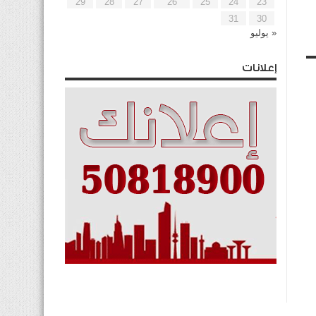
29
28
27
26
25
24
23
31
30
« يوليو
إعلانات