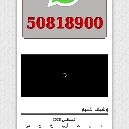
إرشيف الأخبار
أغسطس 2026
د
ن
ث
أرب
خ
ج
س