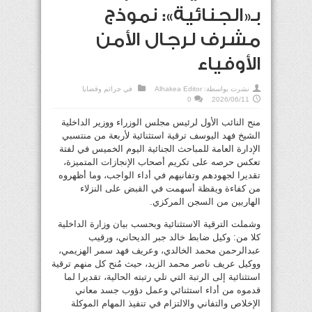
بـ«الجنائية»: نموذج
مشرف لرجال الأمن
الأوفياء
نشرت بواسطة:
Alhakea Editor
في
جرائم وقضايا
0
2026/06/11
منح النائب الأول لرئيس مجلس الوزراء ووزير الداخلية
الشيخ فهد اليوسف ترقية استثنائية لأربعة من منتسبي
الإدارة العامة للمباحث الجنائية اليوم الخميس في لفتة
تعكس حرصه على تكريم أصحاب الإنجازات المتميزة،
تقديرا لجهودهم وتفانيهم في أداء الواجب، وما أظهروه
من كفاءة ويقظة أسهمت في القبض على النزلاء
الهاربين من السجن المركزي.
وشملت الترقية الاستثنائية وبحسب بيان وزارة الداخلية
كلا من: وكيل ضابط خالد جبر الديحاني، ورقيب
عبدالرحمن محمد الخالدي، وعريف فهد سمر الهزيمي،
ووكيل عريف ناصر محمد الزيد، حيث مُنح كل منهم ترقية
استثنائية إلى الرتبة التي تلي رتبته الحالية، تقديرا لما
قدموه من أداء استثنائي وعمل دؤوب جسد معاني
الإخلاص والتفاني والالتزام في تنفيذ المهام الموكلة