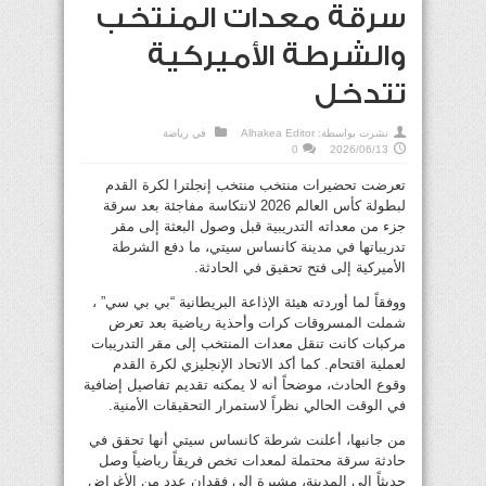
سرقة معدات المنتخب
والشرطة الأميركية
تتدخل
نشرت بواسطة:
Alhakea Editor
في
رياضة
0
2026/06/13
تعرضت تحضيرات منتخب منتخب إنجلترا لكرة القدم
لبطولة كأس العالم 2026 لانتكاسة مفاجئة بعد سرقة
جزء من معداته التدريبية قبل وصول البعثة إلى مقر
تدريباتها في مدينة كانساس سيتي، ما دفع الشرطة
الأميركية إلى فتح تحقيق في الحادثة.
ووفقاً لما أوردته هيئة الإذاعة البريطانية “بي بي سي” ،
شملت المسروقات كرات وأحذية رياضية بعد تعرض
مركبات كانت تنقل معدات المنتخب إلى مقر التدريبات
لعملية اقتحام. كما أكد الاتحاد الإنجليزي لكرة القدم
وقوع الحادث، موضحاً أنه لا يمكنه تقديم تفاصيل إضافية
في الوقت الحالي نظراً لاستمرار التحقيقات الأمنية.
من جانبها، أعلنت شرطة كانساس سيتي أنها تحقق في
حادثة سرقة محتملة لمعدات تخص فريقاً رياضياً وصل
حديثاً إلى المدينة، مشيرة إلى فقدان عدد من الأغراض