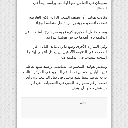
سليمان في التعامل معها ليكملها برأسه أيضاً في
الشباك.
وكادت هولندا أن تضيف الهدف الرابع، لكن العارضة
تصدت لتسديدة ريندرز من داخل منطقة الجزاء.
وسدد حنبعل المجبري كرة قوية من خارج المنطقة في
الدقيقة 76، أبعدها حارس هولندا ببراعة.
وفي المباراة الأخرى وضع دايزن مايدا اليابان في
المقدمة في الدقيقة 56، قبل أن يعادل أنتوني إيلانجا
النتيجة للسويد في الدقيقة 62.
وتتصدر هولندا المجموعة السادسة برصيد سبع نقاط،
تليها اليابان بخمس نقاط، ثم السويد في المركز الثالث
بأربع نقاط، بينما تقبع تونس في ذيل الترتيب دون أي
نقطة، رغم مشوارها القوي في التصفيات التي لم
تستقبل خلالها أي هدف.
tweet