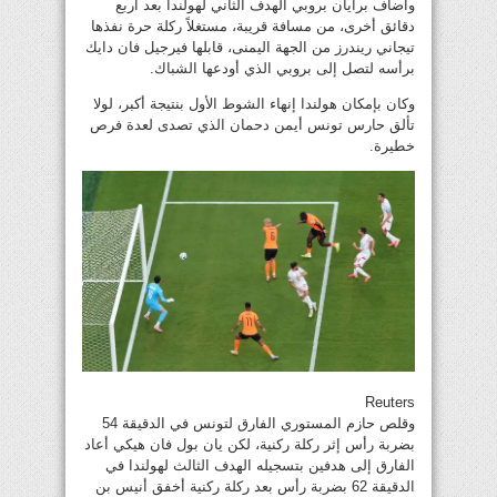
وأضاف برايان بروبي الهدف الثاني لهولندا بعد أربع
دقائق أخرى، من مسافة قريبة، مستغلاً ركلة حرة نفذها
تيجاني ريندرز من الجهة اليمنى، قابلها فيرجيل فان دايك
برأسه لتصل إلى بروبي الذي أودعها الشباك.
وكان بإمكان هولندا إنهاء الشوط الأول بنتيجة أكبر، لولا
تألق حارس تونس أيمن دحمان الذي تصدى لعدة فرص
خطيرة.
Reuters
وقلص حازم المستوري الفارق لتونس في الدقيقة 54
بضربة رأس إثر ركلة ركنية، لكن يان بول فان هيكي أعاد
الفارق إلى هدفين بتسجيله الهدف الثالث لهولندا في
الدقيقة 62 بضربة رأس بعد ركلة ركنية أخفق أنيس بن