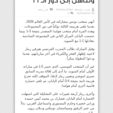
وتتأهل إلى دور الـ32
نشرت بواسطة:
Alhakea Editor
في
رياضة
0
2026/06/26
أنهى منتخب تونس مشاركته في كأس العالم 2026،
بعدما تلقى هزيمته الثالثة توالياً في دور المجموعات،
وهذه المرة أمام منتخب هولندا المتصدر بنتيجة 3-1 بينما
حسمت اليابان المركز الثاني في المجموعة السادسة
بتعادلها 1-1 مع السويد.
وقبل المباراة، طالب المدرب الفرنسي هيرفي رينار
لاعبيه بإظهار الفخر والكبرياء في آخر مبارياتهم، بعدما
ودعوا البطولة مبكراً.
غير أن المنتخب التونسي، الذي خسر 5-1 في مباراته
الأولى أمام السويد، ما أدى إلى إقالة مدربه السابق
صبري لموشي وتعيين رينار لإنقاذ الموقف لكنه تجرع
هزيمة ثانية بنتيجة 4-0 أمام اليابان، ثم تلقى خسارة
قاسية أخرى أمام هولندا.
وأجرى رينار أربعة تغييرات على التشكيلة التي استهلت
الخسارة أمام اليابان، فشارك بن محمد أمين حميدة
وراني خضيرة وحازم المستوري واسماعيل الغربي، بدلاً
من عمر الرقيق وسيباستيان تونيكتي وديلان برون
والياس سعد.