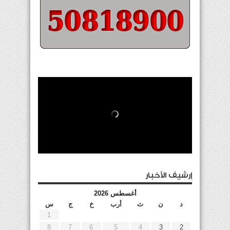
إرشيف الأخبار
أغسطس 2026
د
ن
ث
أرب
خ
ج
س
1
8
7
6
5
4
3
2