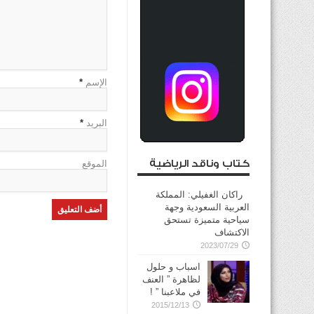
الإسم
*
البريد
*
كتاب وناقد الرياضية
الموقع
راكان الغفيلي: المملكة
العربية السعودية وجهة
سياحية متميزة تستحق
الاكتشاف
2023/07/29
اسباب و حلول
لظاهرة ” العنف
في ملاعبنا ” !
2015/12/13