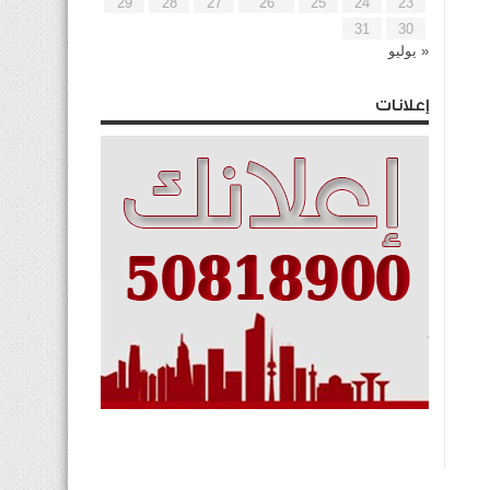
29
28
27
26
25
24
23
31
30
« يوليو
إعلانات