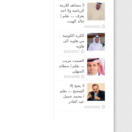
3 مشاهد للازمة
الرياضة ولا احد
يعرف ،،، بقلم |
خالد الهيت
2015/10/21
الكرة الكويتية ..
من هاويه الى
هاويه
2015/10/17
الصمت مريب
،،، بقلم | سطام
السهلي
2015/10/05
لا يصح إلا
الصحيح ،،، بقلم
/ محمد جميل
عبد القادر
2015/10/01