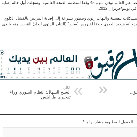
وأصاب فيروس كورونا 81 شخصا عبر العالم توفي منهم 45 وفقا لمنظمة الصحة العالمية. وسجلت أول حالة إصابة
ونيو/حزيران 2012.
بمشكلات تنفسية والتهاب رئوي ويتطور بسرعة إلى إصابة المريض بالفشل الكلوي،
بدو أنه شديد العدوى خلافا لفيروس “سارز” (التناذر الرئوي الحاد) القريب منه والذي
التالي:
ق..
الشيخ السهال: النظام السوري وراء
تفجيري طرابلس
 . الحقول المطلوبة مشار لها بـ
*