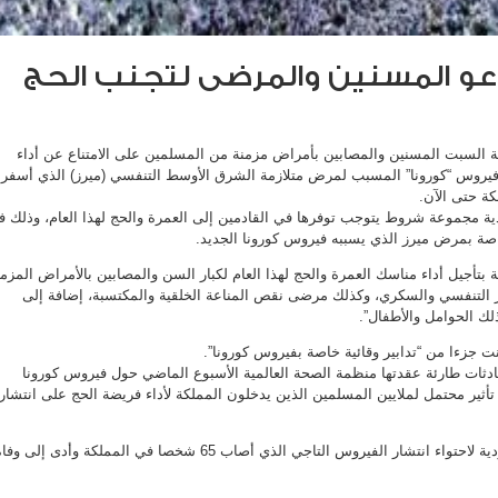
عو المسنين والمرضى لتجنب الحج
ة السبت المسنين والمصابين بأمراض مزمنة من المسلمين على الامتناع عن أداء
 فيروس “كورونا” المسبب لمرض متلازمة الشرق الأوسط التنفسي (ميرز) الذي أسفر
ة مجموعة شروط يتوجب توفرها في القادمين إلى العمرة والحج لهذا العام، وذلك ف
خاصة بمرض ميرز الذي يسببه فيروس كورونا الجديد.
تأجيل أداء مناسك العمرة والحج لهذا العام لكبار السن والمصابين بالأمراض المزمن
 التنفسي والسكري، وكذلك مرضى نقص المناعة الخلقية والمكتسبة، إضافة إلى
لك الحوامل والأطفال”.
ت جزءا من “تدابير وقائية خاصة بفيروس كورونا”.
ادثات طارئة عقدتها منظمة الصحة العالمية الأسبوع الماضي حول فيروس كورونا
أثير محتمل لملايين المسلمين الذين يدخلون المملكة لأداء فريضة الحج على انتشار
وتكافح المملكة العربية السعودية لاحتواء انتشار الفيروس التاجي الذي أصاب 65 شخصا في المملكة وأدى إلى وف