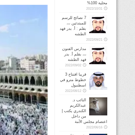
محلية 100%
2022/10/31
7 نصائح للرسم
للمبتدئين ،،،
بقلم : أ. بدر فهد
الطشه
2022/09/21
مدارس الفنون
،،، بقلم أ. بدر
فهد الطشه
2022/09/02
قريبا افتتاح 3
خطوط مترو في
2022/08/12
النائب د.
عبدالكريم
الكندري يكتب |
من داخل
اعتصام مجلس الأمة
2022/06/16