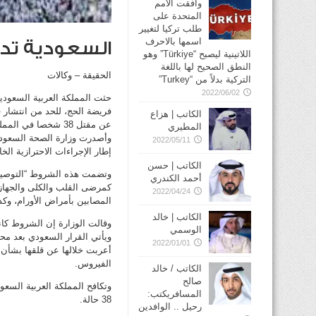
وافقت الأمم
المتحدة على
طلب تركيا لتغيير
اسمها بالاحرف
السعودية تد
اللاتينية ليصبح “Türkiye” وهو
النطق الصحيح لها باللغة
الحقيقة – وكالات
التركية بدلاً من “Turkey”
2022/06/02
حثت المملكة العربية السعودي
فريضة الحج، للحد من انتشار
الكاتب | هزاع
عن مقتل 38 شخصا في المملكة حتى الآن.
المطيري
وأصدرت وزارة الصحة السعودي
2022/05/11
إطار الإجراءات الاحترازية ال
الكاتب | حسن
وتضمت هذه الشروط “التوصية ب
أحمد الكندري
كمرضى القلب والكلى والجهاز
2022/04/24
المصابين بأمراض الأورام، وكذ
الكاتب | خالد
وقالت الوزارة إن الشروط كان
الوسمي
ويأتي القرار السعودي بعد مح
2022/01/01
أعربت خلالها عن قلقها بشأن ت
الفيروس.
الكاتب / خالد
صالح
المسافريكتب:
38 حالة.
رحيل .. الوافدين