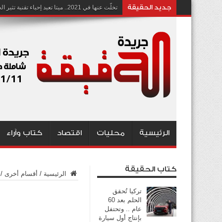
جديد الحقيقة
تخلّت عنها في 2021.. ميتا تعيد إحياء تقنية تثير الجدل بشأن انتهاك الخصوصية
الرئيسية
محليات
اقتصاد
كتاب وآراء
كتاب الحقيقة
الرئيسية
/
أقسام أخرى
/
تركيا تُحقق
الحلم بعد 60
عام .. وتحتفل
بإنتاج أول سيارة