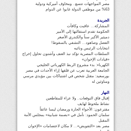
مصر المواجهات تتسع.. ومخاوف أميركية ودولية
%63 من موظفي الدولة غابوا عن الدوام
الجريدة
المشاركة… عاقبت وكافأت
الحكومة تقدم استقالتها إلى الأمير
دميثير الأكبر سناً والكندري الأصغر
الفضل وصاهود… التشفي بالسقوط!
انتخابات الرئيس ونائبه
السلطات المصرية تؤكد نبذ العنف وآشتون تحاول إخراج
«قيادات الإخوان»
الكهرباء: بدء مشروع الربط الكهربائي الخليجي
الجامعة العربية تعرب عن قلقها إزاء الأحداث في مصر
بورسعيد: مقتل شخص في اشتباكات بين مؤيدي مرسي
ومناوئين له
النهار
إقبال فاق التوقعات.. ولا عزاء للمقاطعين
نشاط ملحوظ لهايف
مقترعون: الأجواء الحارة ورمضان ليسا عائقاً
سلمان الحمود: نأمل في «بصمة شبابية» بمجلس الأمة
المقبل
مصر بعد «التفويض»… لا مكان لاعتصامات «الإخوان