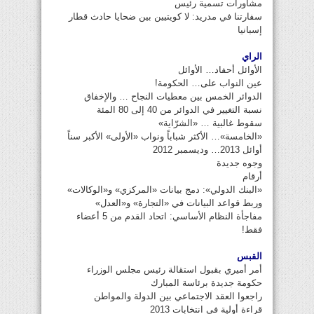
مشاورات تسمية رئيس
سفارتنا في مدريد: لا كويتيين بين ضحايا حادث قطار
إسبانيا
الراي
الأوائل أحفاد… الأوائل
عين النواب على… الحكومة!
الدوائر الخمس بين معطيات النجاح … والإخفاق
نسبة التغيير في الدوائر من 40 إلى 80 المئة
سقوط غالبية … «الشرّاية»
«الخامسة»… الأكثر شباباً ونواب «الأولى» الأكبر سناً
أوائل 2013… وديسمبر 2012
وجوه جديدة
أرقام
«البنك الدولي»: دمج بيانات «المركزي» و«الوكالات»
وربط قواعد البيانات في «التجارة» و«العدل»
مفاجأة النظام الأساسي: اتحاد القدم من 5 أعضاء
فقط!
القبس
أمر أميري بقبول استقالة رئيس مجلس الوزراء
حكومة جديدة برئاسة المبارك
راجعوا العقد الاجتماعي بين الدولة والمواطن
قراءة أولية في انتخابات 2013