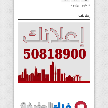
30
29
28
« مايو
يوليو »
إعلانات