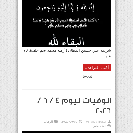
شريفه علي حسين القطان (أرملة محمد نجم خلف): 73
عاما ...
أكمل القراءة »
tweet
الوفيات ليوم 4 / 6 /
2026
Alhakea Editor
2026/06/06
الوفيات
اضف تعليق