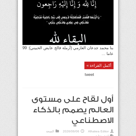
بنا محمد جدعان العازمي (أرملة فالح عايض الحبيني): 99
عاما ...
أكمل القراءة »
tweet
أول لقاح على مستوى
العالم يصمم بالذكاء
الاصطناعي
Alhakea Editor
2026/06/06
الصحة
اضف تعليق