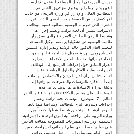
يوسف المزروعي الوكيل المساعد للشئون الإدارية
الذين بذلوا وما زالوا يبذلون مع فريق العمل في
القطاعين المالي والإداري في وزارة التربية . من جانب
آخر كشف رئيس الجمعية متعب العتيبي النقاب عن
التحرك الذي تقوم به الجمعية لمعالجة قضية الوظائف
الإشرافية مشيرا أن لجنة دراسة وتقييم إجراءات
وشروط الترقي للوظائف الإشرافية والتي سبق وأن
طالبت الجمعية في تشكيلها برئاسة الوكيل المساعد
للتعليم العام الدكتور خالد الرشيد ومدير إدارة التنسيق
الاستاذ رومي الهزاع وممثل عن الجمعية انتهت من
إعداد توصياتها بعد سلسلة من الاجتماعات لمراجعة
القرار السابق حول إجراءات الترشيح إلى الوظائف
الإشرافية وطرح الأفكار والحلول المناسبة عقب
الاست~ناس برأي أهل الميدان والاختصاص . وأضاف
إلى أن مذكرة بالتوصيات والمقترحات تم رفعها إلى
وكيلة الوزارة الاستاذة مريم الوتيد لعرض هذه
المقترحات على مجلس الوكلاء لاعتمادها جاء فيها النص
التالي : 2 الموضوع : توصيات لجنة دراسة وتقييم
إجراءات وشروط الترق للوظائف الإشرافية فيما يخص
الفرص الإشرافية وتحقيق شروط شغلها. حرصاً من
وزارة التربية على مراجعة آلية الترق للوظائف الإشرافية
التعليمية، ودراسة المقترحات المطروحة لمعالجة التأخير
على قوائم الانتظار في سلم الوظائف الإشرافية، ضمن
الإطار العام لسياسات الوزارة تجاه تحسين جوانب