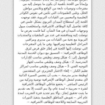
وإيماناً من اللجنة بأهمية أن يكون ما يتوصل إليه من
مقترحات وتوصيات نابعة من الواقع وتلامس مواطن
الخلل، وتلبي الطموحات التي تكمن في نفوس الكوادر
التعليمية والمعنيين من القيادات التربوية، فقد توجهت
اللجنة إلى استطلاع الميدان التربوي بشكل علمي في
كافة تفاصيل آلية الوظائف الاشرافية، واستخلصت ميول
وتوجهات الميدان في هذا الشأن، كما قامت بعرض ما
توصلت إليه ومناقشته في عدد من الملتقيات والمنتديات
التربوية مع نخبة من القيادات من مديري ومراقبي
المراحل التعليمية ومراقبيها. وفي ما يلي المقترحات
التي توصلت إليها اللجنة في إطار خلق فرص لترق
الوظائف الإشرافية: – التنسيق مع ديوان الخدمة المدنية
للوصول إلى: 1- هيكل وصف وظيفي مناسب للإدارات
المدرسية. 2 – هيكل وصف وظيفي مناسب لجهاز
التوجيه الفني. 3 – هيكل وصف وظيفي مناسب لمراكز
تعليم الكبار. – إلغاء الاختبار التحريري عن المتقدمين
لوظيفة مدير مدرسة. – يجب أن يتضمن السيرة الذاتية
لأي متقدم لشغل الوظائف الإشرافية توصية وتزكية من
الرئيس المباشر. – يخضع شاغلي الوظائف الاشرافية
لفترة « تجريبية » لمدة عام، ولا يتم التثبت إلا بعد تقديم
ما يثبت تحقيق إنجاز ، وألا يتم تجديد فترة التجريب لمدة
عام آخر. – تفويض المناطق التعليمية بتنفيذ الدورات
التدريبية السابقة واللاحقة للوظائف الاشرافية. –