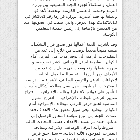
العمل، واستكمالاً لجهود اللجنة التنسيقية بين وزارة
التربية وجمعية المعلمين الكويتية، وتحقيقاً لأهدافها
وتطلعاً لها فقد أصدرت الوزارة قرارها رقم (65152) في
23/12/2013 لهذا الغرض، والتي ضمت في عضويتها عدد
من المعنيين بالإضافة إلى رئيس جمعية المعلمين
الكويتية.
وقد باشرت اللجنة أعمالها فور صدور قرار التشكيل،
متبنيه منهجاً محدداً توصلت من خلاله إلى عدد من
المقترحات الرامية الى توفير مزيداً من الفرص أمام
الكوادر التعليمية لشغل الوظائف الاشرافية وتحصين
شروط شغلها، وقد وضعت في سبيل ذلك عدد من
الأهداف ومن أبرزها: – تقييم آلية العمل الحالية
لإجراءات الترقي والتوسع للوظائف الاشرافية: – دراسة
المقترحات المطروحة حول سبل معالجة أشكال وأسباب
التأخير على قوائم الانتظار للوظائف الإشرافية. – اقتراح
معايير الترشي للوظائف الإشرافية. – اقتراح الحلول
المناسبة لخلق فرص للترقي للوظائف الإشرافية أمام
الكوادر الوطنية. وفي سبيل تحقيق هذه الأهداف فقد
عمدت اللجنة إلى اتباع سياسة المحاور للوصول إلى
غاياتها، حيث تم تصنيف الأهداف حسب المجالات التالية:
– شروط وآلية الترقي للوظائف الإشرافية ومعالجة
التغيرات الموجودة الآلية الحالية. – سبل خلق فرص
الترقي للوظائف الإشرافية بما يخدم المصلحة التربوية.