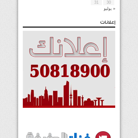
31
30
« يوليو
إعلانات