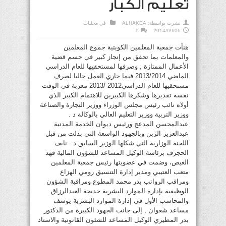
تعليم الكبار
نشرت بواسطة:
ALHAKEA
في
محليات
0
2014/09/06
هنأت جمعية المعلمين الكويتية جموع المعلمين
والمعلمات بما تحقق من إنجاز كبير في حسم قضية
الأعمال الممتازة , وصرفها لمستحقيها للعام الدراسي
الماضي 2013/2014 فيما جاري العمل حاليا لصرف
مستحقيها للعام الدراسي2012 /2013 معربة في الوقت
نفسه تقديرها وشكرها الكبيرين للاهتمام الكبير الذي
أولاه نائب رئيس مجلس الوزراء ووزير التجارة والصناعة
ووزير التربية ووزير التعليم العالي بالوكالة د .
عبدالمحسن المدعج ورئيس ديوان الخدمة المدنية
عبدالعزيز الزبن وبالجهود الواسعة التي بذلت من قبل
اللجنة الوزارية التي شكلها الوزير السابق د . نايف
الحجرف برئاسة الوكيل المساعد للشؤون المالية فهد
الغيص، وضمت في عضويتها رئيس جمعية المعلمين
متعب العتيبي ومدير إدارة التنسيق رومي الهزاع
ومراقب الرواتب بدر محمد المطوع ومراقبة الشؤون
الوظيفية بإدارة الموارد البشرية خديجة العبدالرزاق
والمحاسب الأول في إدارة الموارد البشرية يوسف
مساعد شعوان , إلى جانب الجهود الكبيرة من الدكتور
بدر المطيري الوكيل المساعد للشئون القانونية والاستاذ