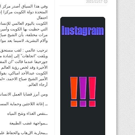
2021/11/17
وفي هذا السياق أصدر مركز ات
المتحدة دولة الكويت مركزا إن
احتفال
الكويت باليوم العالمي للإنسان
التي حظيت بها الكويت وأميره
مرات مختلفة، بأن الشيخ صباح 
وآلام البشرية، لاسيما بعد مو
ترحيب عالمي : لقب مستحق
ويلفت “اتجاهات” إلى إشادة مف
جورحيفا عندما قالت “ان المف
الأخيرة وقد لخص رؤية العالم
الكويت عبدالأحد امباكي، بقو
الأمير الشيخ صباح الاحمد، «ل
أرجاء العالم.
ومن أبرز قضايا العمل الانسا
ــ إغاثة اللاجئين وحماية الم
ــنقص الغذاء وشح المياه
ــمواجهة غضب الطبيعة
ــمحاربة الإرهاب والحفاظ عل