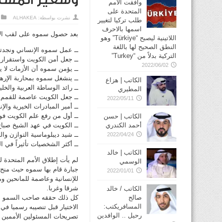
وسفير المسا
وافقت الأمم
المتحدة على
نشرت بواسطة:
ALHAKEA
طلب تركيا لتغيير
اسمها بالاحرف
بعد حصول سموه على لقب الأم
اللاتينية ليصبح “Türkiye” وهو
النطق الصحيح لها باللغة
ــ عمل سموه الإنساني ونجدته
التركية بدلاً من “Turkey”
ــ جعل أمن الكويت واستقرار
2022/06/02
ــ يؤمن سموه أن الأزمات لا 
ــ ينشغل سموه بمحاربة الإر
الكاتب | هزاع
ــ رائد الوساطة العربية والخ
المطيري
ــ جعل الكويت عاصمة للقمم و
2022/05/11
ــ أمير المبادرات الخيرية وال
ــ أول من رفع علم الكويت فوق مبني
الكاتب | حسن
أحمد الكندري
ــ الكويت في عهد الشيخ صباح
ــ شيد ديبلوماسية التوازن وا
2022/04/24
ــ أكثر الشخصيات تأثيراً في ال
الكاتب | خالد
لم يأت إطلاق الأمم المتحدة 
الوسمي
جبارة قام بها سموه حيث منح 
2022/01/01
للإنسانية وعاصمة للمانحين و
شرقا وغربا.
الكاتب / خالد
صالح
كل ذلك حققه صاحب السمو أمير
المسافريكتب:
الاختيار قبل تنصيبه رسميا ف
رحيل .. الوافدين
تصريحات المسئولين الأممين وا