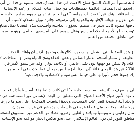
انة سمو أمير البلاد الشيخ صباح الأحمد، في هذا السياق، فيعد سموه واحدا من أبرز
 اسمها في المحافل العالمية بمصطلحات من قبيل “صانع السلام” و”زعيم الإنسانية”
الفرقاء، ناهيك عن “عميد الدبلوماسية” في العالم إثر تولي سموه وزارة الخارجية
 الدول والهيئات الإقليمية والدولية إلى ترشيحه لجائزة نوبل للسلام، لاسيما أن
ط فيها سموه كانت تعتبر في صميم الشؤون الداخلية وأصبحت هذه القضايا تمثل محاو
ويت صباح الأحمد انطلاقا من دور وثقل سموه على المستوى العالمي، وهو ما يبرهن
في مناطق مختلفة من العالم.
 هذه القضايا التي انشغل بها سموه، كالإرهاب وحقوق الإنسان وإغاثة اللاجئين
يعة، وانتشار أسلحة الدمار الشامل ونقص الغذاء وشح المياه وصراع الثقافات، لأ
له، ولا يمكن مواجهتها دون تكتل عالمي أو تكاتف دولي. وقد عبر سمو الأمير في
كلمته للمواطنين في 29 يناير 2006 عن هذا المعنى قائلا “إن بلدنا العزيز ليس بمعزل عما يحدث في العالم من
جميعا حجم تأثيراتها على حياتنا السياسية والاقتصادية والاجتماعية”.
ى ما يعرف بـ “آنسنة السياسة الخارجية” التي كانت دائما هدفا أساسيا وأداة فعالة
 عهد الأمير صباح الأحمد الصباح، التي تنطلق من البعد الإنساني عبر المساهمة في 
وإيجاد آلية لتسوية الصراعات المسلحة، ونجدة الشعوب المنكوبة، على نحو ما برز في
ق جغرافية مختلفة، مثل قطاع غزة في فلسطين، ودارفور في غرب السودان،
ستان وهايتي واندونيسيا وتايلاند والفلبين وصربيا فضلا عن الدعم غير المسبوق للشع
اطق التوتر في دول العالم الإسلامي، على نحو يعكس انحياز مواقفه نحو الإنسانية.