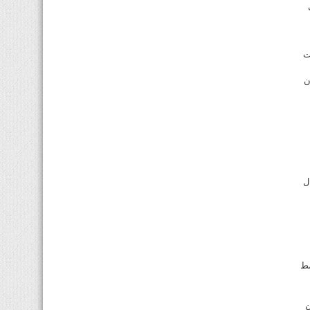
ت
ن
ل
مط
ن