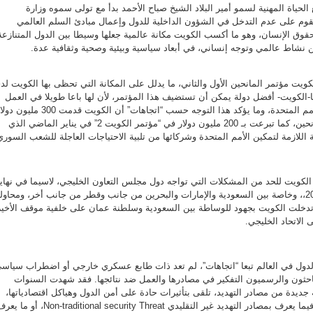
الحياة المهنية لسمو أمير البلاد الشيخ صباح الأحمد بدأ مع تولى سموه وزارة
تقوم على عدم التدخل في الشؤون الداخلية للدول وإعمال مبادئ السلم العالمي
حقوق الإنسان، وهو ما أكسب الكويت مكانة عالمية جعلها وسيطا بين الدول المتنازعة
ن نشاط عالمي وتوجه إنساني، في أبعاد سياسية وبيئية وصحية وثقافية عدة.
ويت مؤتمر المانحين الأول والثاني، ما يدلل على المكانة التي تحظى بها الكويت لد
نها-الكويت- أفضل دولة يمكن أن تستضيف هذا المؤتمر، لأن لها باعا طويلا في العمل
الإنساني وفي دعم أنشطة الأمم المتحدة، وما يؤكد هذا التوجه حسب “اتجاهات” أن الكويت قدمت 300 مل
في المؤتمر الدولي الأول للمانحين، كما تبرعت بـ 200 مليون دولار في “مؤتمر الكويت 2” في يناير الماضي الذي
اللازمة لتمكين الأمم المتحدة وشركائها من تلبية الاحتياجات العاجلة للشعب السوري
لكويت للحد من المشكلات التي تواجه دول مجلس التعاون الخليجي، لاسيما في نهاي
العام 2013 ومنتصف العام 2014،، وخاصة بين السعودية والإمارات والبحرين من جانب وقطر من جانب أخر، ومحاول
ا تدخلت الكويت بجهود للوساطة بين السعودية وسلطنة عمان على خلفية موقف الأخير
 الاتحاد الخليجي.
 الدول في العالم تبعا “اتجاهات”، لم تعد ذات طابع عسكري خارجي أو اضطراب سياس
لباحثون والرسميون التفكير في مصادرها والعمل ضد نتائجها. فقد شهدت السنوات
 جديدة من مصادر التهديد، تلقى بتأثيرات حادة على أمن الدول وهياكل اقتصادياتها،
لدرجة تصل إلى “حد الخطر”، فيما يعرف بمصادر التهديد غير التقليدي Non-traditional security Threat، أو 