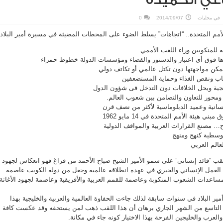
عي الحميدة
في
محليات
2014/09/07
0
م المتحدة.. “اتجاهات” يسلط الضوء على المحطات المضيئة في مسيرة أمير البلاد
 للمنكوبين وراء اللقب الأممي
ها فوق أي اعتبار والدستور والقضاء ومؤسسات الدولة خطوط حمراء
يمكن مواجهتها دون تكتل عالمي أو تكاتف دولي
هاب ونقص الغذاء وحماية المستضعفين
ليجية ويحل الخلافات دون التدخل فى شؤون الدول
محور للتعاون والتضامن بين شعوب العالم.
إنسانية وعميد الدبلوماسية لأكثر من نصف قرن
 هيئة الأمم المتحدة في 14 مايو 1962
… مصنع القرارات العربية والمواقف الدولية
لوسطية كنهج ومنهج
عالم العربي
لقب “قائد إنساني” على سمو الأمير الشيخ صباح الأحمد من فراغ فهو انعكاس لجهود
العمل الإنساني والخيري في عهده انطلاقة عالمية وجعل من دولة الكويت عاصمة
مساعدات الشعوب المنكوبة وعاصمة للقمم العربية والأفريقية وعاصمة لجهود الأغاثة
 البلاد في سنوات سابقة لذلك جاءت الحفاوة العالمية والعربية والخليجية بهذا
ي التاسع من الشهر الجاري برهان أن هذا اللقب ذهب لمن يستحقه وقد عكست كافة
لعرب والخليجين الفرحة بهذا الاختيار كونه جاء في مكانة.