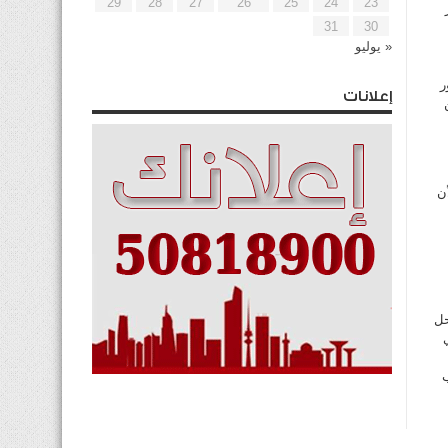
29
28
27
26
25
24
23
31
30
« يوليو
ر
إعلانات
ن
حل
ب