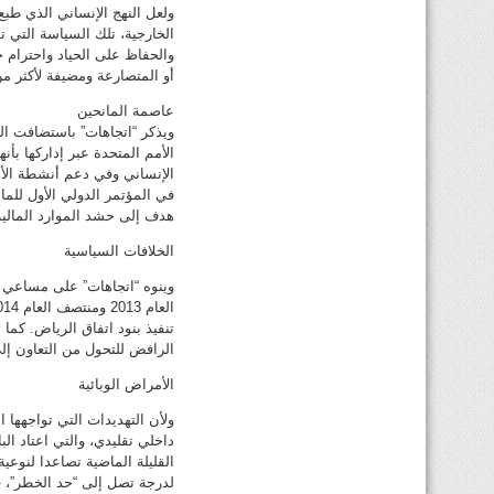
ولعل النهج الإنساني الذي طبع 
الخارجية، تلك السياسة التي 
والحفاظ على الحياد واحترام 
أو المتصارعة ومضيفة لأكثر م
عاصمة المانحين
ويذكر “اتجاهات” باستضافت الك
الأمم المتحدة عبر إداركها بأ
هدف إلى حشد الموارد المالية 
الخلافات السياسية
وينوه “اتجاهات” على مساعي ا
تنفيذ بنود اتفاق الرياض. كم
الرافض للتحول من التعاون إلى
الأمراض الوبائية
ولأن التهديدات التي تواجهها
داخلي تقليدي، والتي اعتاد ا
القليلة الماضية تصاعدا لنوعية