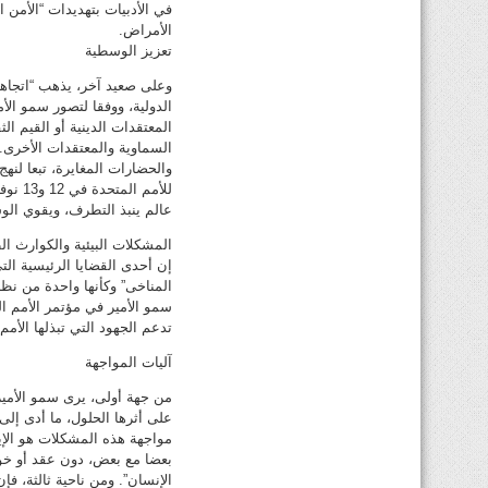
في الأدبيات بتهديدات “الأمن ا
الأمراض.
تعزيز الوسطية
وعلى صعيد آخر، يذهب “اتجاها
الدولية، ووفقا لتصور سمو الأ
المعتقدات الدينية أو القيم ال
السماوية والمعتقدات الأخرى.
والحضارات المغايرة، تبعا لنه
عالم ينبذ التطرف، ويقوي الوس
المشكلات البيئية والكوارث ال
إن أحدى القضايا الرئيسية الت
المناخى” وكأنها واحدة من نظ
تدعم الجهود التي تبذلها الأم
آليات المواجهة
من جهة أولى، يرى سمو الأمير
على أثرها الحلول، ما أدى إلى
مواجهة هذه المشكلات هو الإيجا
بعضا مع بعض، دون عقد أو خوف
الإنسان”. ومن ناحية ثالثة، ف