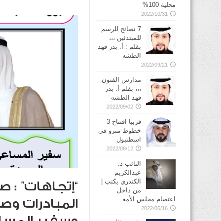
محلية 100%
2022/10/31
7 نصائح للرسم
للمبتدئين ،،،
بقلم : أ. بدر فهد
الطشه
2022/09/21
مدارس الفنون
،،، بقلم أ. بدر
فهد الطشه
2022/09/02
قريبا افتتاح 3
خطوط مترو في
2022/08/12
النائب د.
عبدالكريم
الكندري يكتب |
“إتجاهات” : صب
من داخل
اعتصام مجلس الأمة
المبادرات وص
2022/06/16