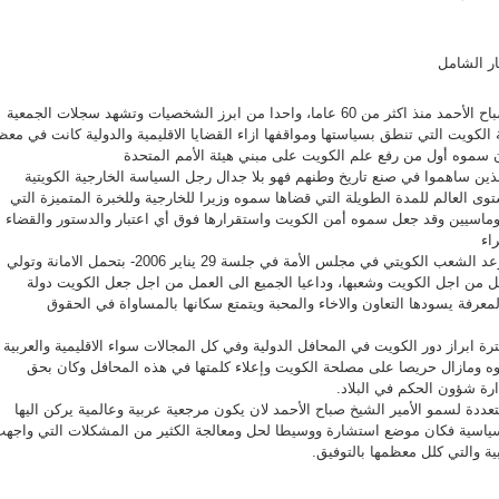
ار الشامل
ويعد سمو أمير البلاد الشيخ صباح الأحمد منذ اكثر من 60 عاما، واحدا من ابرز الشخصيات وتشهد سجلات الجمعية
ة الكويت التي تنطق بسياستها ومواقفها ازاء القضايا الاقليمية والدولية كانت في مع
سموه أول من رفع علم الكويت على مبني هيئة الأمم المتحدة
ذين ساهموا في صنع تاريخ وطنهم فهو بلا جدال رجل السياسة الخارجية الكويتية
ى العالم للمدة الطويلة التي قضاها سموه وزيرا للخارجية وللخبرة المتميزة التي
لوماسيين وقد جعل سموه أمن الكويت واستقرارها فوق أي اعتبار والدستور والقضاء
اء
وفي يوم توليه مسند الإمارة وعد الشعب الكويتي في مجلس الأمة في جلسة 29 يناير 2006- بتحمل الامانة وتولي
 من اجل الكويت وشعبها، وداعيا الجميع الى العمل من اجل جعل الكويت دولة
معرفة يسودها التعاون والاخاء والمحبة ويتمتع سكانها بالمساواة في الحقوق
 ابراز دور الكويت في المحافل الدولية وفي كل المجالات سواء الاقليمية والعربية أ
موه ومازال حريصا على مصلحة الكويت وإعلاء كلمتها في هذه المحافل وكان بحق
ارة شؤون الحكم في البلاد.
تعددة لسمو الأمير الشيخ صباح الأحمد لان يكون مرجعية عربية وعالمية يركن اليها
سياسية فكان موضع استشارة ووسيطا لحل ومعالجة الكثير من المشكلات التي واجه
ية والتي كلل معظمها بالتوفيق.