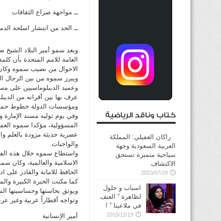
ــ مواجهة صراع الثقافات
ــ الحد من انتشار اسلحة الدم
العامة للامم المتحدة بأن كلم
الاحوال من نصيب سموه وكان 
ويبرز سموه من بين الرجال ال
وعميد الديبلوماسيين على مستو
عرف بها بين أقرانه من الديب
ومؤسسات الدولة خطوط حمر
كتاب وناقد الرياضية
المسؤولية، مؤكدا سموه العمل
عصرية حديثة مزودة بالعلم وال
راكان الغفيلي: المملكة
والواجبات.
العربية السعودية وجهة
واستطاع سموه خلال هذه الفترة
سياحية متميزة تستحق
الاسلامية والعالمية، وكان س
الاكتشاف
الحافظ للامانة والقادر على اد
2023/07/29
كما مكنت الخبرة الكبيرة والم
اسباب و حلول
ويوثق بحاستها وحساسيتها ال
لظاهرة ” العنف
وتواجه أقطاراً عربية وغير عرب
في ملاعبنا ” !
2015/12/13
أمير الإنسانية