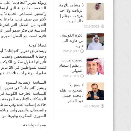
ويؤكد تقرير “اتجاهات” على مك
3 مشاهد للازمة
الشخصيات الدولية التي ارتبط
الرياضة ولا احد
و”سفير المساعي الحميدة” بين 
يعرف ،،، بقلم |
لأكثر من نصف قرن، ما دعا بعض
خالد الهيت
العديد من القضايا التي انخر
2015/10/21
أساسية في فكر سمو أمير الك
الكرة الكويتية ..
تلازم اسمه مع العمل الخيري 
من هاويه الى
قضايا كونية
هاويه
ويستعرض تقرير “اتجاهات” أبرز
2015/10/17
وحماية المستضعفين وغضب الطب
الصمت مريب
تأثيراتها تطول سكان الكوكب ك
،،، بقلم | سطام
السهلي
تطورات وتغيرات متلاحقة، ندرك 
2015/10/05
السياسة الإنسانية لسموه
لا يصح إلا
ويشير “اتجاهات” في تقريره إل
الصحيح ،،، بقلم
للسياسة الخارجية الكويتية في
/ محمد جميل
المشكلات الإقليمية المزمنة، 
عبد القادر
حالات إنسانية عدة وفي مناط
2015/10/01
والصومال، واليمن وليبيا وباك
السوري المنكوب وغيرها من من
بصمات واضحة