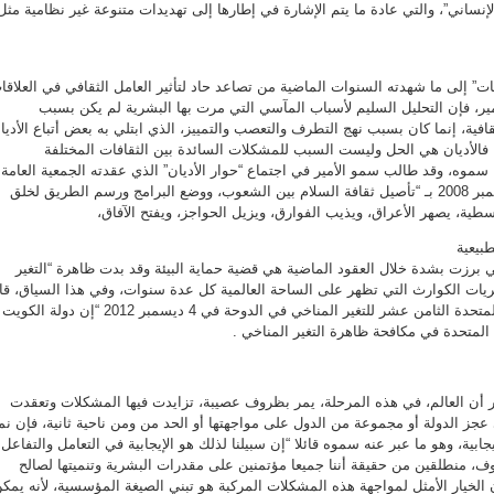
لإنساني”، والتي عادة ما يتم الإشارة في إطارها إلى تهديدات متنوعة غير نظامية مثل
ت” إلى ما شهدته السنوات الماضية من تصاعد حاد لتأثير العامل الثقافي في العلاقا
مير، فإن التحليل السليم لأسباب المآسي التي مرت بها البشرية لم يكن بسبب
ثقافية، إنما كان بسبب نهج التطرف والتعصب والتمييز، الذي ابتلي به بعض أتباع الأديا
 فالأديان هي الحل وليست السبب للمشكلات السائدة بين الثقافات المختلفة
ج سموه، وقد طالب سمو الأمير في اجتماع “حوار الأديان” الذي عقدته الجمعية العامة
للأمم المتحدة في 12 و13 نوفمبر 2008 بـ “تأصيل ثقافة السلام بين الشعوب، ووضع البرامج ورسم الطريق لخلق
طية، يصهر الأعراق، ويذيب الفوارق، ويزيل الحواجز، ويفتح الآفاق،
طبيعية
ي برزت بشدة خلال العقود الماضية هي قضية حماية البيئة وقد بدت ظاهرة “التغير
ريات الكوارث التي تظهر على الساحة العالمية كل عدة سنوات، وفي هذا السياق، قا
سمو الأمير في مؤتمر الأمم المتحدة الثامن عشر للتغير المناخي في الدوحة في 4 ديسمبر 2012 “إن دولة الكويت
م المتحدة في مكافحة ظاهرة التغير المناخي .
 أن العالم، في هذه المرحلة، يمر بظروف عصيبة، تزايدت فيها المشكلات وتعقدت
 عجز الدولة أو مجموعة من الدول على مواجهتها أو الحد من ومن ناحية ثانية، فإن ن
بية، وهو ما عبر عنه سموه قائلا “إن سبيلنا لذلك هو الإيجابية في التعامل والتفاعل
، منطلقين من حقيقة أننا جميعا مؤتمنين على مقدرات البشرية وتنميتها لصالح
إن الخيار الأمثل لمواجهة هذه المشكلات المركبة هو تبني الصيغة المؤسسية، لأنه يمك