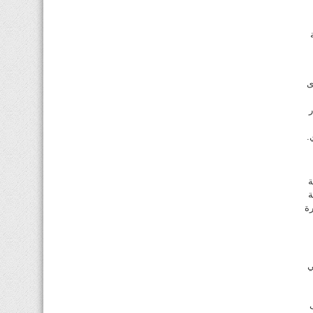
ى
يون دولار
.
ة
ة
ة
ي
ما يعرف