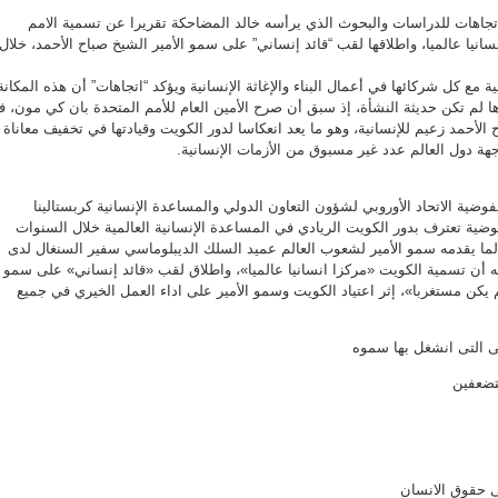
جاهات للدراسات والبحوث الذي يرأسه خالد المضاحكة تقريرا عن تسمية الامم
سانيا عالميا، واطلاقها لقب “قائد إنساني” على سمو الأمير الشيخ صباح الأحمد، خلال
ية مع كل شركائها في أعمال البناء والإغاثة الإنسانية ويؤكد “اتجاهات” أن هذه المكانة
ا لم تكن حديثة النشأة، إذ سبق أن صرح الأمين العام للأمم المتحدة بان كي مون، 
الأحمد زعيم للإنسانية، وهو ما يعد انعكاسا لدور الكويت وقيادتها في تخفيف معاناة
اجهة دول العالم عدد غير مسبوق من الأزمات الإنسانية.
وضية الاتحاد الأوروبي لشؤون التعاون الدولي والمساعدة الإنسانية كربستالينا
وضية تعترف بدور الكويت الريادي في المساعدة الإنسانية العالمية خلال السنوات
 لما يقدمه سمو الأمير لشعوب العالم عميد السلك الديبلوماسي سفير السنغال لدى
له أن تسمية الكويت «مركزا انسانيا عالميا»، واطلاق لقب «قائد إنساني» على سمو
م يكن مستغربا»، إثر اعتياد الكويت وسمو الأمير على اداء العمل الخيري في جميع
نى التى انشغل بها سموه
ستضعفين
ى حقوق الانسان